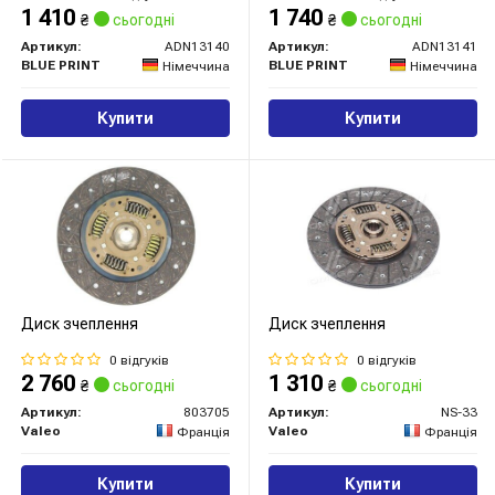
1 410
1 740
₴
сьогодні
₴
сьогодні
Артикул:
ADN13140
Артикул:
ADN13141
BLUE PRINT
BLUE PRINT
Німеччина
Німеччина
Купити
Купити
Диск зчеплення
Диск зчеплення
0 відгуків
0 відгуків
2 760
1 310
₴
сьогодні
₴
сьогодні
Артикул:
803705
Артикул:
NS-33
Valeo
Valeo
Франція
Франція
Купити
Купити