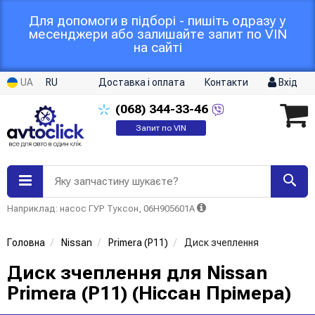
Для допомоги в підборі - пишіть одразу у
месенджери або залишайте запит по VIN
на сайті
UA
RU
Доставка і оплата
Контакти
Вхід
(068)
344-33-46
Запит по VIN
Яку запчастину шукаєте?
Наприклад: насос ГУР Туксон, 06H905601A
Головна
Nissan
Primera (P11)
Диск зчеплення
Диск зчеплення для Nissan
Primera (P11) (Ніссан Прімера)