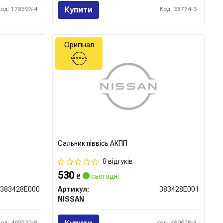
Купити
Код: 178593-4
Код: 38774-3
Оригінал
Сальник піввісь АКПП
0 відгуків
530
₴
сьогодні
383428E000
Артикул:
383428E001
NISSAN
Код: 469533-8
Код: 469608-8