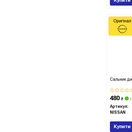
Купити
Оригінал
Сальник ди
480
₴
с
Артикул:
NISSAN
Купити