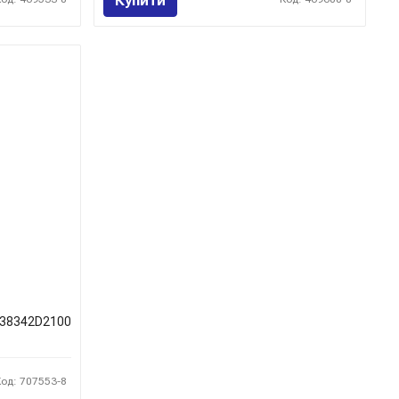
Купити
38342D2100
Код: 707553-8