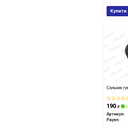
Купити
Сальник г
190
₴
с
Артикул:
Payen