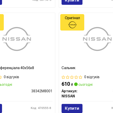
Купити
Оригінал
ференціала 40x56x8
Сальник
0 відгуків
0 відгуків
610
ьогодні
₴
сьогодні
38342M8001
Артикул:
NISSAN
Купити
Код: 470555-8