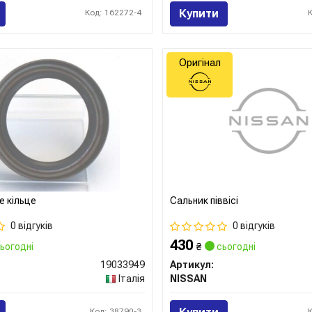
Купити
Код: 162272-4
Оригінал
 кільце
Сальник піввісі
0 відгуків
0 відгуків
430
ьогодні
₴
сьогодні
19033949
Артикул:
Італія
NISSAN
Код: 38790-3