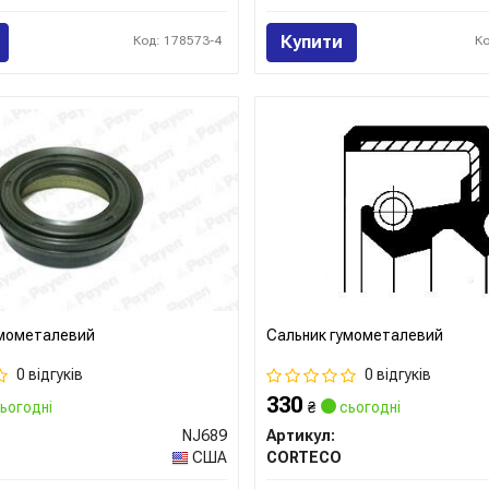
Купити
Код: 178573-4
К
умометалевий
Сальник гумометалевий
0 відгуків
0 відгуків
330
ьогодні
₴
сьогодні
NJ689
Артикул:
США
CORTECO