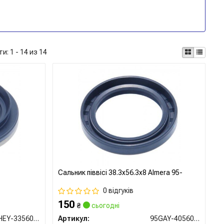
ти:
1 - 14 из 14
Сальник піввісі 38.3x56.3x8 Almera 95-
0 відгуків
150
₴
сьогодні
95HEY-33560814C
Артикул:
95GAY-40560808X