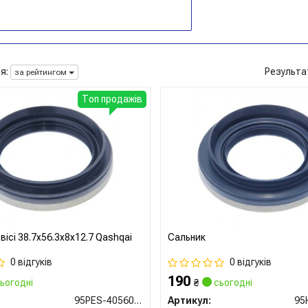
я:
Результа
за рейтингом
Топ продажів
вісі 38.7x56.3x8x12.7 Qashqai
Сальник
0 відгуків
0 відгуків
190
ьогодні
₴
сьогодні
95PES-40560813C
Артикул: