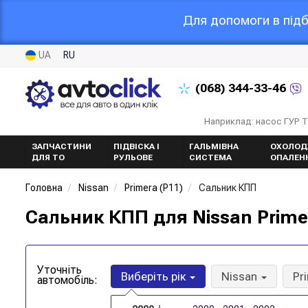
Для допомоги в підб
UA
RU
(068)
344-33-46
Наприклад: насос ГУР 
ЗАПЧАСТИНИ
ПІДВІСКА І
ГАЛЬМІВНА
ОХОЛОД
ДЛЯ ТО
РУЛЬОВЕ
СИСТЕМА
ОПАЛЕН
Головна
Nissan
Primera (P11)
Сальник КПП
Сальник КПП для Nissan Primer
Уточніть
Виберіть рік
Nissan
Pr
автомобіль: