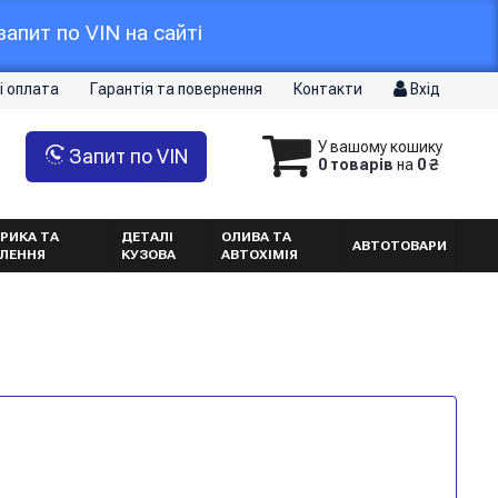
апит по VIN на сайті
і оплата
Гарантія та повернення
Контакти
Вхід
У вашому кошику
Запит по VIN
0 товарів
на
0 ₴
РИКА ТА
ДЕТАЛІ
ОЛИВА ТА
АВТОТОВАРИ
ТЛЕННЯ
КУЗОВА
АВТОХІМІЯ