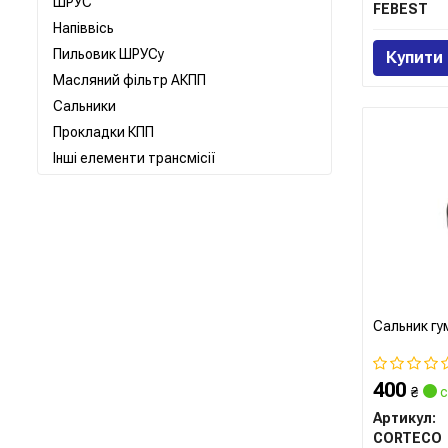
ШРУС
FEBEST
Напіввісь
Пильовик ШРУСу
Купити
Масляний фільтр АКПП
Сальники
Прокладки КПП
Інші елементи трансмісії
Сальник г
400
₴
с
Артикул:
CORTECO