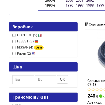
2000-і
2000
2001
2002
1990-і
1996
1997
1998
1999
Сортуванн
Виробник
CORTECO
(5)
FEBEST
(3)
NISSAN
(4)
OEM
Payen
(2)
Ціна
ОК
Сальник пів
07-13
240
₴
с
Трансмісія / КПП
Артикул: