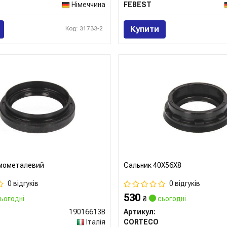
Німеччина
FEBEST
Купити
Код: 31733-2
умометалевий
Сальник 40X56X8
0 відгуків
0 відгуків
530
ьогодні
₴
сьогодні
19016613B
Артикул:
Італія
CORTECO