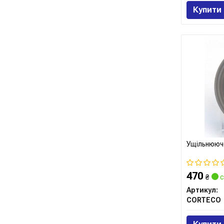
Купити
Ущільнююче
470
₴
с
Артикул:
CORTECO