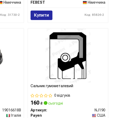
Німеччина
FEBEST
Німеччина
Купити
Код: 31730-2
Код: 85826-2
Сальник гумометалевий
0 відгуків
160
₴
сьогодні
19016618B
Артикул:
NJ190
Італія
Payen
США