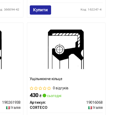
Купити
од: 366094-42
Код: 162247-4
Ущільнююче кільце
0 відгуків
430
₴
сьогодні
19026193B
Артикул:
19016068
Італія
CORTECO
Італія