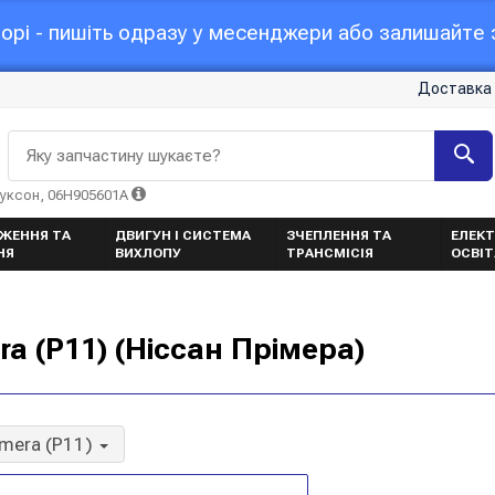
орі - пишіть одразу у месенджери або залишайте з
Доставка 
Яку запчастину шукаєте?
Туксон, 06H905601A
ЖЕННЯ ТА
ДВИГУН І СИСТЕМА
ЗЧЕПЛЕННЯ ТА
ЕЛЕКТ
НЯ
ВИХЛОПУ
ТРАНСМІСІЯ
ОСВІ
a (P11) (Ніссан Прімера)
imera (P11)