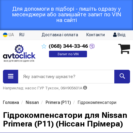
Для допомоги в підборі - пишіть одразу у
месенджери або залишайте запит по VIN
на сайті
UA
RU
Доставка і оплата
Контакти
Вхід
(068)
344-33-46
Запит по VIN
Яку запчастину шукаєте?
Наприклад: насос ГУР Туксон, 06H905601A
Головна
Nissan
Primera (P11)
Гідрокомпенсатори
Гідрокомпенсатори для Nissan
Primera (P11) (Ніссан Прімера)