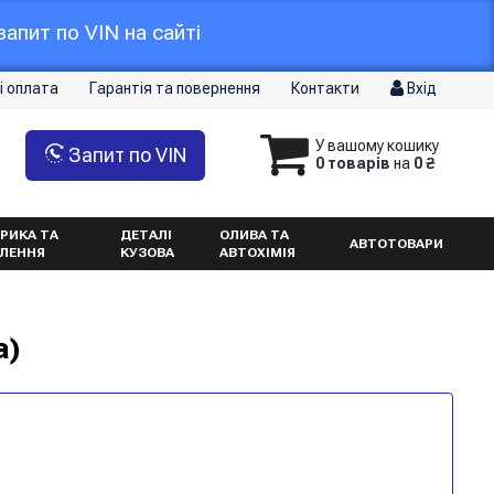
апит по VIN на сайті
і оплата
Гарантія та повернення
Контакти
Вхід
У вашому кошику
Запит по VIN
0 товарів
на
0 ₴
РИКА ТА
ДЕТАЛІ
ОЛИВА ТА
АВТОТОВАРИ
ТЛЕННЯ
КУЗОВА
АВТОХІМІЯ
а)