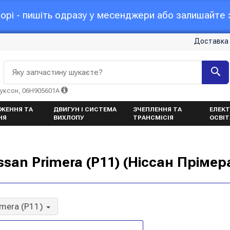
орі - пишіть одразу у месенджери або залишайте з
Доставка 
Яку запчастину шукаєте?
Туксон, 06H905601A
ЖЕННЯ ТА
ДВИГУН І СИСТЕМА
ЗЧЕПЛЕННЯ ТА
ЕЛЕКТ
НЯ
ВИХЛОПУ
ТРАНСМІСІЯ
ОСВІ
san Primera (P11) (Ніссан Прімер
imera (P11)