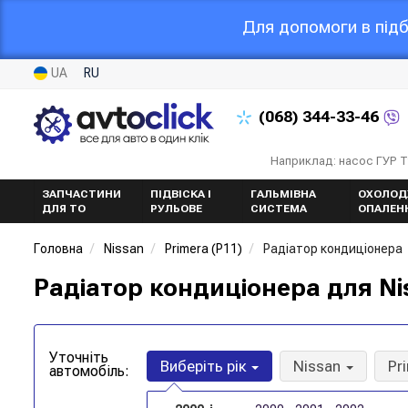
Для допомоги в підб
UA
RU
(068)
344-33-46
Наприклад: насос ГУР 
ЗАПЧАСТИНИ
ПІДВІСКА І
ГАЛЬМІВНА
ОХОЛОД
ДЛЯ ТО
РУЛЬОВЕ
СИСТЕМА
ОПАЛЕН
Головна
Nissan
Primera (P11)
Радіатор кондиціонера
Радіатор кондиціонера для Nis
Уточніть
Виберіть рік
Nissan
Pr
автомобіль: