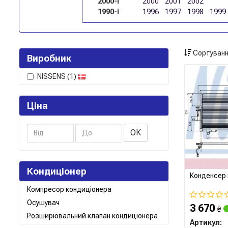
2000-і
2000
2001
2002
1990-і
1996
1997
1998
1999
Сортуванн
Виробник
NISSENS
(1)
Ціна
ОК
Кондиціонер
Конденсер 
Компресор кондиціонера
Осушувач
3 670
₴
Розширювальний клапан кондиціонера
Артикул: