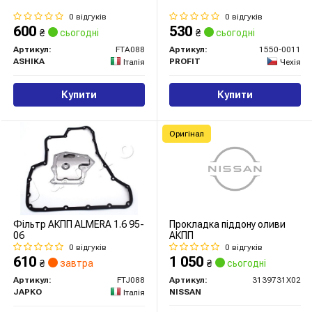
0 відгуків
0 відгуків
600
530
₴
сьогодні
₴
сьогодні
Артикул:
FTA088
Артикул:
1550-0011
ASHIKA
PROFIT
Італія
Чехія
Купити
Купити
Оригінал
Фільтр АКПП ALMERA 1.6 95-
Прокладка піддону оливи
06
АКПП
0 відгуків
0 відгуків
610
1 050
₴
завтра
₴
сьогодні
Артикул:
FTJ088
Артикул:
3139731X02
JAPKO
NISSAN
Італія