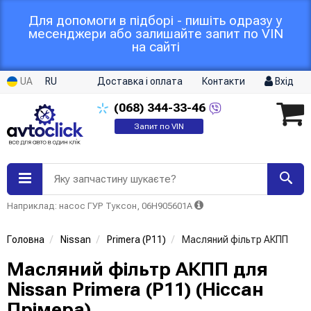
Для допомоги в підборі - пишіть одразу у
месенджери або залишайте запит по VIN
на сайті
UA
RU
Доставка і оплата
Контакти
Вхід
(068)
344-33-46
Запит по VIN
Яку запчастину шукаєте?
Наприклад: насос ГУР Туксон, 06H905601A
Головна
Nissan
Primera (P11)
Масляний фільтр АКПП
Масляний фільтр АКПП для
Nissan Primera (P11) (Ніссан
Прімера)