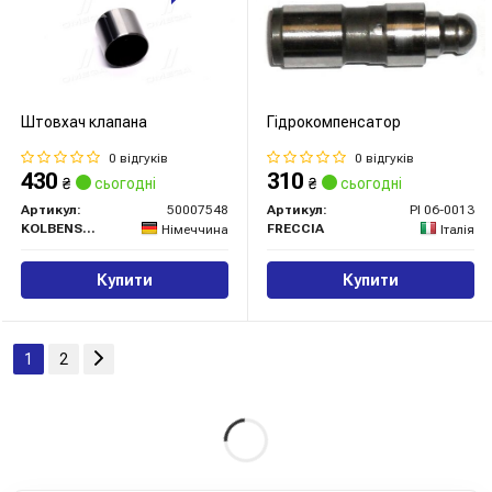
Штовхач клапана
Гідрокомпенсатор
0 відгуків
0 відгуків
430
310
₴
сьогодні
₴
сьогодні
Артикул:
50007548
Артикул:
PI 06-0013
KOLBENSCHMIDT
FRECCIA
Німеччина
Італія
Купити
Купити
1
2