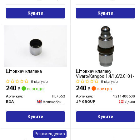
Купити
Купити
Штовхач клапана
Штовхач клапану
Vivaro/Kangoo 1.4/1.6/2.0i 01-
0 відгуків
0 відгуків
240
240
₴
сьогодні
₴
завтра
Артикул:
HL7363
Артикул:
1211400600
BGA
JP GROUP
Великобританія
Данія
Купити
Купити
Рекомендуємо