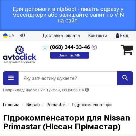
Для допомоги в підборі - пишіть одразу у
месенджери або залишайте запит по VIN
на сайті
UA
RU
Доставка і оплата
Контакти
Вхід
(068)
344-33-46
Запит по VIN
Яку запчастину шукаєте?
Наприклад: насос ГУР Туксон, 06H905601A
Головна
Nissan
Primastar
Гідрокомпенсатори
Гідрокомпенсатори для Nissan
Primastar (Ніссан Прімастар)