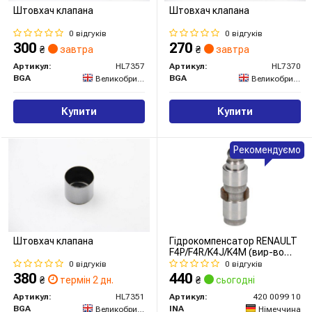
Штовхач клапана
Штовхач клапана
0 відгуків
0 відгуків
300
270
₴
завтра
₴
завтра
Артикул:
HL7357
Артикул:
HL7370
BGA
BGA
Великобританія
Великобританія
Купити
Купити
Рекомендуємо
Штовхач клапана
Гідрокомпенсатор RENAULT
F4P/F4R/K4J/K4M (вир-во
INA)
0 відгуків
0 відгуків
380
440
₴
термін 2 дн.
₴
сьогодні
Артикул:
HL7351
Артикул:
420 0099 10
BGA
INA
Великобританія
Німеччина