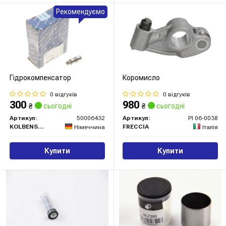
Рекомендуємо
Гідрокомпенсатор
Коромисло
0 відгуків
0 відгуків
300
980
₴
сьогодні
₴
сьогодні
Артикул:
50006432
Артикул:
PI 06-0038
KOLBENSCHMIDT
FRECCIA
Німеччина
Італія
Купити
Купити