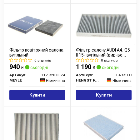
Фільтр повітряний салона
Фільтр салону AUDI A4, Q5
вугільний
II 15- вугільний (вир-во
HENGST)
0 відгуків
0 відгуків
940
1 190
₴
сьогодні
₴
сьогодні
Артикул:
112 320 0024
Артикул:
E4931LC
MEYLE
HENGST FILTER
Німеччина
Німеччина
Купити
Купити