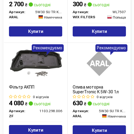
2 700
300
₴
сьогодні
₴
сьогодні
Артикул:
5W30 SU TR K 5L
Артикул:
WL7507
ARAL
WIX FILTERS
Німеччина
Польща
Купити
Купити
Рекомендуємо
Рекомендуємо
Фільтр АКПП
Олива моторна
SuperTronic K 5W-30 1л
0 відгуків
0 відгуків
4 080
630
₴
сьогодні
₴
сьогодні
Артикул:
1103.298.006
Артикул:
5W30 SU TR K 1L
ZF
ARAL
Німеччина
Купити
Купити