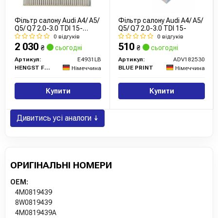
Фільтр салону Audi A4/ A5/
Фільтр салону Audi A4/ A5/
Q5/ Q7 2.0-3.0 TDI 15-
Q5/ Q7 2.0-3.0 TDI 15-
(антибактеріальний)
0 відгуків
0 відгуків
2 030
510
₴
сьогодні
₴
сьогодні
Артикул:
E4931LB
Артикул:
ADV182530
HENGST FILTER
BLUE PRINT
Німеччина
Німеччина
Купити
Купити
Дивитись усі аналоги ↓
ОРИГІНАЛЬНІ НОМЕРИ
OEM:
4M0819439
8W0819439
4M0819439A