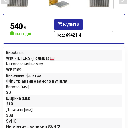
540
Купити
₴
сьогодні
Код:
69421-4
Виробник
WIX FILTERS
(Польща)
Каталоговий номер
WP2169
Виконання фільтра
Фільтр активованого вугілля
Висота [мм]
30
Ширина (мм)
219
Довжина [мм]
308
SVHC
Не містить речовин SVHC!