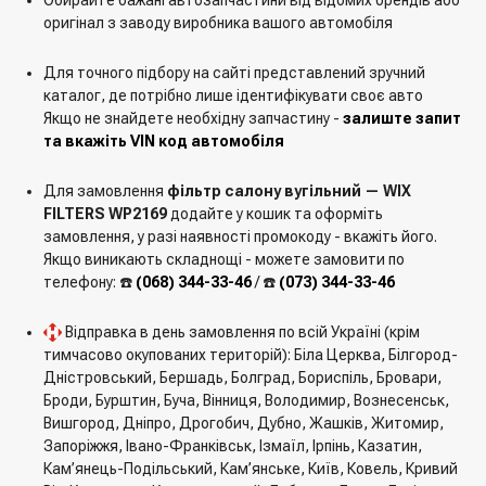
оригінал з заводу виробника вашого автомобіля
Для точного підбору на сайті представлений зручний
каталог, де потрібно лише ідентифікувати своє авто
Якщо не знайдете необхідну запчастину -
залиште запит
та вкажіть VIN код автомобіля
Для замовлення
фільтр салону вугільний — WIX
FILTERS WP2169
додайте у кошик та оформіть
замовлення, у разі наявності промокоду - вкажіть його.
Якщо виникають складнощі - можете замовити по
телефону: ☎️
(068) 344-33-46
/ ☎️
(073) 344-33-46
Відправка в день замовлення по всій Україні (крім
тимчасово окупованих територій): Біла Церква, Білгород-
Дністровський, Бершадь, Болград, Бориспіль, Бровари,
Броди, Бурштин, Буча, Вінниця, Володимир, Вознесенськ,
Вишгород, Дніпро, Дрогобич, Дубно, Жашків, Житомир,
Запоріжжя, Івано-Франківськ, Ізмаїл, Ірпінь, Казатин,
Кам’янець-Подільський, Кам’янське, Київ, Ковель, Кривий