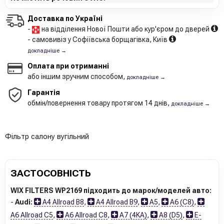
Доставка по Україні
-
на відділення Нової Пошти або кур'єром до дверей
- самовивіз у Софіївська борщагівка, Київ
докладніше →
Оплата при отриманні
або іншим зручним способом,
докладніше →
Гарантія
обмін/повернення товару протягом 14 днів,
докладніше →
Фільтр салону вугільний
ЗАСТОСОВНІСТЬ
WIX FILTERS WP2169 підходить до марок/моделей авто:
-
Audi:
A4 Allroad B8
,
A4 Allroad B9
,
A5
,
A6 (C8)
,
A6 Allroad C5
,
A6 Allroad C8
,
A7 (4KA)
,
A8 (D5)
,
E-