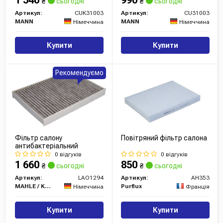
1 540
990
₴
сьогодні
₴
сьогодні
Артикул:
CUK31003
Артикул:
CU31003
MANN
MANN
Німеччина
Німеччина
Купити
Купити
Рекомендуємо
Фільтр салону
Повітряний фільтр салона
антибактеріальний
0 відгуків
0 відгуків
1 660
850
₴
сьогодні
₴
сьогодні
Артикул:
LAO1294
Артикул:
AH353
MAHLE / KNECHT
Purflux
Німеччина
Франція
Купити
Купити