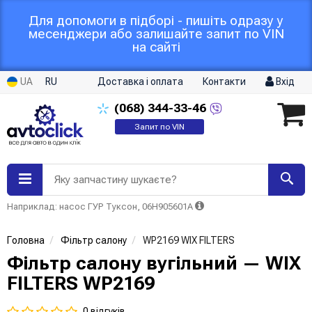
Для допомоги в підборі - пишіть одразу у
месенджери або залишайте запит по VIN
на сайті
UA
RU
Доставка і оплата
Контакти
Вхід
(068)
344-33-46
Запит по VIN
Яку запчастину шукаєте?
Наприклад: насос ГУР Туксон, 06H905601A
Головна
Фільтр салону
WP2169 WIX FILTERS
Фільтр салону вугільний — WIX
FILTERS WP2169
0 відгуків