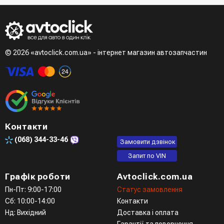
зателефонує менеджер для підтвердження та уточнення
- LiqPay при оформленні замовлення через кошик
даних
Третій варіант - зробити замовлення в телефонному
режимі при розмові з менеджером
© 2026 «avtoclick.com.ua» - інтернет магазин автозапчастин
Четвертий варіант - замовити через доступні месенджери
(viber, telegram)
Контакти
(068)
344-33-46
Замовити дзвінок
Запит по VIN
Графік роботи
Avtoclick.com.ua
Пн-Пт: 9:00-17:00
Статус замовлення
Сб: 10:00-14:00
Контакти
Нд: Вихідний
Доставка і оплата
Гарантії та повернення