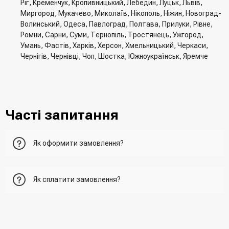
Ріг, Кременчук, Кропивницький, Лебедин, Луцьк, Львів,
Миргород, Мукачево, Миколаїв, Нікополь, Ніжин, Новоград-
Волинський, Одеса, Павлоград, Полтава, Прилуки, Рівне,
Ромни, Сарни, Суми, Тернопіль, Тростянець, Ужгород,
Умань, Фастів, Харків, Херсон, Хмельницький, Черкаси,
Чернігів, Чернівці, Чоп, Шостка, Южноукраїнськ, Яремче
Часті запитання
Як оформити замовлення?
Перший варіант - це додати товар у кошик, перейти до
Як сплатити замовлення?
нього та вказати всю необхідну інформацію про
отримувача, спосіб доставки, спосіб оплати
- При отриманні товару в точці видачі
Другий варіант - додати товар у кошик і в полі "Швидке
- При отримані товару на пошті (накладений платіж)
замовлення" вказати номер телефону. Вам одразу
- Зробити оплату по реквізитам (надасть менеджер)