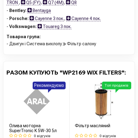
TRON
,
Q5 (FY)
,
Q7 (4M)
,
Q8
-
Bentley:
Bentayga
-
Porsche:
Cayenne 3 пок.
,
Cayenne 4 пок.
-
Volkswagen:
Touareg 3 пок.
Товарна група:
- Двигун і Система вихлопу
Фільтр салону
РАЗОМ КУПУЮТЬ "WP2169 WIX FILTERS":
Рекомендуємо
Топ продажів
Олива моторна
Фільтр масляний
SuperTronic K 5W-30 5л
0 відгуків
0 відгуків