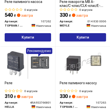
Реле паливного насоса
Реле поворотів MB A-
клас/C-клас/CLK-клас/E-
клас/G-клас/GL-клас/M-
0 відгуків
0 відгуків
клас/R-клас/S-клас 92-
540
330
₴
завтра
₴
завтра
Артикул:
107262
Артикул:
014 830 0006
TOPRAN / HANS PRIES
MEYLE
Німеччина
Німеччина
Купити
Купити
Рекомендуємо
Реле
Реле паливного насосу
0 відгуків
0 відгуків
310
330
₴
завтра
₴
завтра
Артикул:
4RA933766801
Артикул:
107263
HELLA
TOPRAN / HANS PRIES
Німеччина
Німеччина