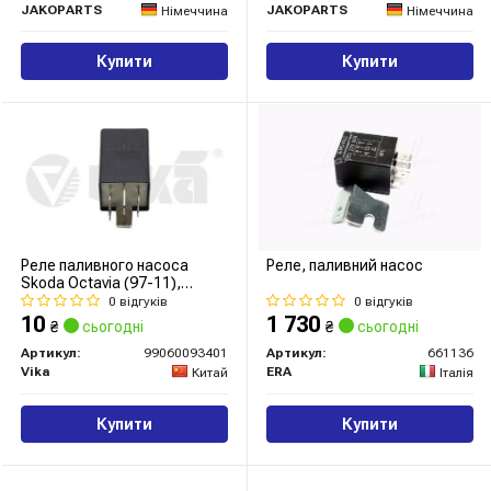
JAKOPARTS
JAKOPARTS
Німеччина
Німеччина
Купити
Купити
Реле паливного насоса
Реле, паливний насос
Skoda Octavia (97-11),
Superb (02-08) / VW Golf (96-
0 відгуків
0 відгуків
03), Passat (01-05) / Audi A3
10
1 730
₴
сьогодні
₴
сьогодні
(97-00), TT (03-06)
(99060093401) VIKA
Артикул:
99060093401
Артикул:
661136
Vika
ERA
Китай
Італія
Купити
Купити