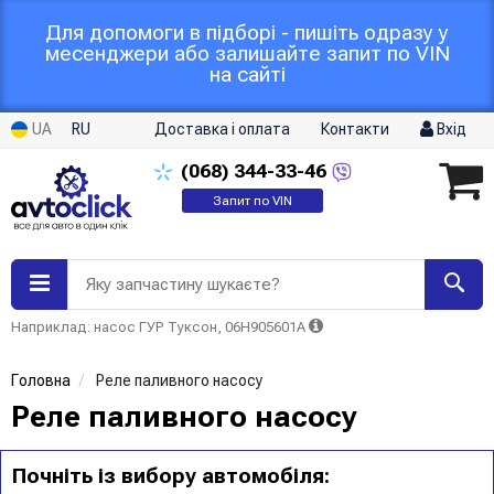
Для допомоги в підборі - пишіть одразу у
месенджери або залишайте запит по VIN
на сайті
UA
RU
Доставка і оплата
Контакти
Вхід
(068)
344-33-46
Запит по VIN
Яку запчастину шукаєте?
Наприклад: насос ГУР Туксон, 06H905601A
Головна
Реле паливного насосу
Реле паливного насосу
Почніть із вибору автомобіля: