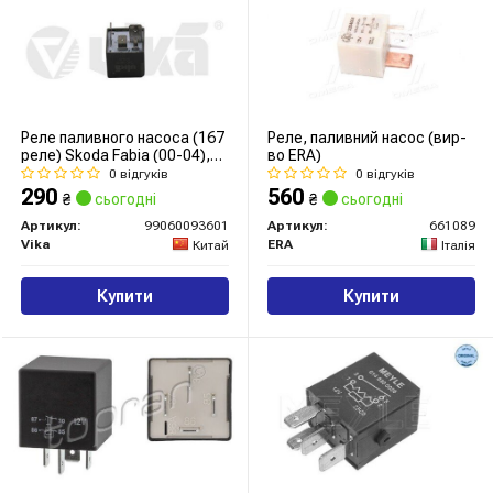
Реле паливного насоса (167
Реле, паливний насос (вир-
реле) Skoda Fabia (00-04),
во ERA)
Octavia (97-11) / VW Golf (84-
0 відгуків
0 відгуків
13), Passat (86-09), Touareg
290
560
₴
сьогодні
₴
сьогодні
(03-07), T4 (91-10)
(99060093601) VIKA
Артикул:
99060093601
Артикул:
661089
Vika
ERA
Китай
Італія
Купити
Купити