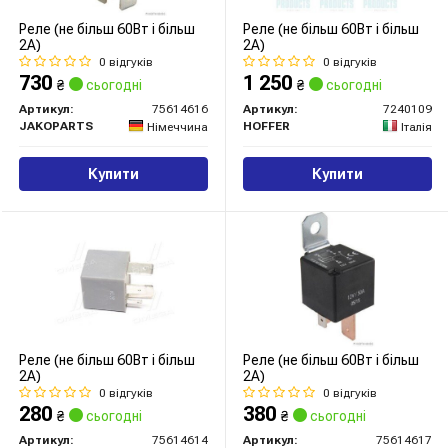
Реле (не більш 60Вт і більш
Реле (не більш 60Вт і більш
2А)
2А)
0 відгуків
0 відгуків
730
1 250
₴
сьогодні
₴
сьогодні
Артикул:
75614616
Артикул:
7240109
JAKOPARTS
HOFFER
Німеччина
Італія
Купити
Купити
Реле (не більш 60Вт і більш
Реле (не більш 60Вт і більш
2А)
2А)
0 відгуків
0 відгуків
280
380
₴
сьогодні
₴
сьогодні
Артикул:
75614614
Артикул:
75614617