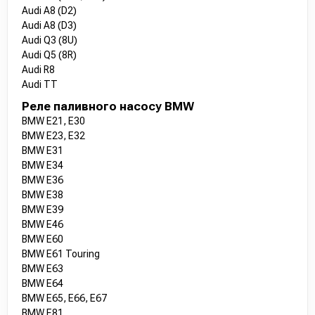
Audi A8 (D2)
Audi A8 (D3)
Audi Q3 (8U)
Audi Q5 (8R)
Audi R8
Audi TT
Реле паливного насосу BMW
BMW E21, E30
BMW E23, E32
BMW E31
BMW E34
BMW E36
BMW E38
BMW E39
BMW E46
BMW E60
BMW E61 Touring
BMW E63
BMW E64
BMW E65, E66, E67
BMW E81