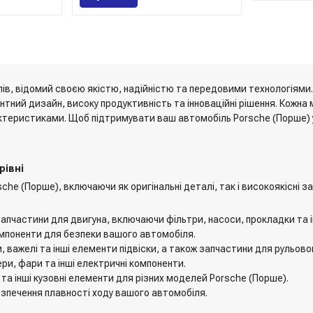
ілів, відомий своєю якістю, надійністю та передовими технологіям
гантний дизайн, високу продуктивність та інноваційні рішення. Кож
теристиками. Щоб підтримувати ваш автомобіль Porsche (Порше) у в
рівні
he (Порше), включаючи як оригінальні деталі, так і високоякісні з
і запчастини для двигуна, включаючи фільтри, насоси, прокладки та і
 компоненти для безпеки вашого автомобіля.
, важелі та інші елементи підвіски, а також запчастини для рульово
ри, фари та інші електричні компоненти.
 та інші кузовні елементи для різних моделей Porsche (Порше).
безпечення плавності ходу вашого автомобіля.