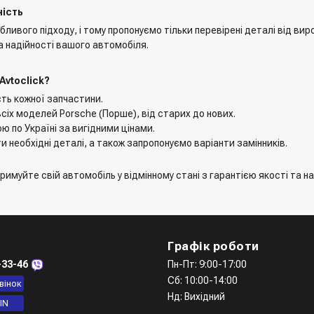
ність
вого підходу, і тому пропонуємо тільки перевірені деталі від виро
а надійності вашого автомобіля.
Avtoclick?
сть кожної запчастини.
сіх моделей Porsche (Порше), від старих до нових.
ю по Україні за вигідними цінами.
 необхідні деталі, а також запропонуємо варіанти замінників.
имуйте свій автомобіль у відмінному стані з гарантією якості та на
Графік роботи
-33-46
Пн-Пт: 9:00-17:00
Сб: 10:00-14:00
вінок
Нд: Вихідний
IN