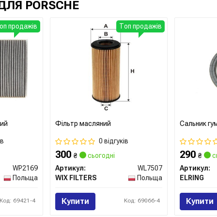
ДЛЯ PORSCHE
оп продажів
Топ продажів
ний
Фільтр масляний
Сальник гу
ів
0 відгуків
300
290
₴
сьогодні
₴
с
WP2169
Артикул:
WL7507
Артикул:
Польща
WIX FILTERS
Польща
ELRING
Купити
Купити
Код: 69421-4
Код: 69066-4