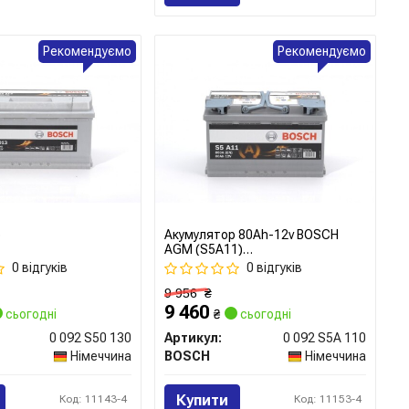
Рекомендуємо
Рекомендуємо
р
Акумулятор 80Ah-12v BOSCH
AGM (S5A11)
(315x175x190),R,EN800
0 відгуків
0 відгуків
9 956
₴
9 460
сьогодні
₴
сьогодні
0 092 S50 130
Артикул:
0 092 S5A 110
Німеччина
BOSCH
Німеччина
Купити
Код: 11143-4
Код: 11153-4