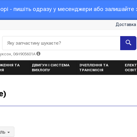
орі - пишіть одразу у месенджери або залишайте з
Доставка 
Яку запчастину шукаєте?
Туксон, 06H905601A
ЖЕННЯ ТА
ДВИГУН І СИСТЕМА
ЗЧЕПЛЕННЯ ТА
ЕЛЕКТ
НЯ
ВИХЛОПУ
ТРАНСМІСІЯ
ОСВІ
е)
ель