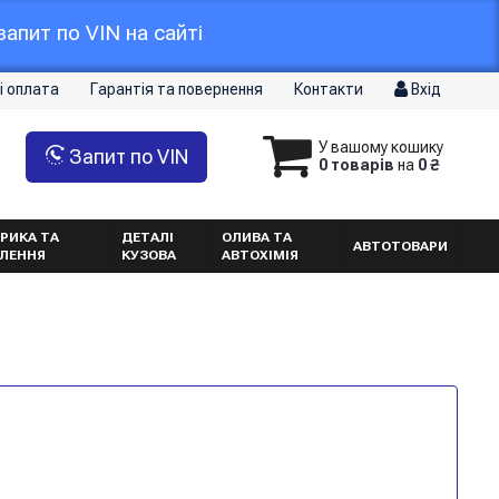
апит по VIN на сайті
і оплата
Гарантія та повернення
Контакти
Вхід
У вашому кошику
Запит по VIN
0 товарів
на
0 ₴
РИКА ТА
ДЕТАЛІ
ОЛИВА ТА
АВТОТОВАРИ
ТЛЕННЯ
КУЗОВА
АВТОХІМІЯ