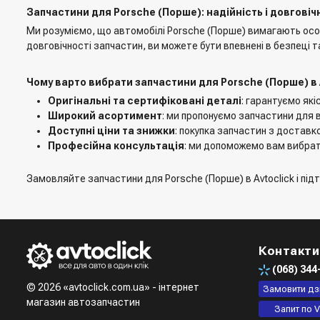
Запчастини для Porsche (Порше): надійність і довговіч
Ми розуміємо, що автомобілі Porsche (Порше) вимагають особли
довговічності запчастин, ви можете бути впевнені в безпеці т
Чому варто вибрати запчастини для Porsche (Порше) в 
Оригінальні та сертифіковані деталі
: гарантуємо які
Широкий асортимент
: ми пропонуємо запчастини для в
Доступні ціни та знижки
: покупка запчастин з доставко
Професійна консультація
: ми допоможемо вам вибрати
Замовляйте запчастини для Porsche (Порше) в Avtoclick і підтр
Контакти
(068)
344
© 2026 «avtoclick.com.ua» - інтернет
Замовити дз
магазин автозапчастин
Запит по V