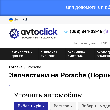
Для допомоги в підб
UA
RU
(068)
344-33-46
Наприклад: насос ГУР 
ЗАПЧАСТИНИ
ПІДВІСКА І
ГАЛЬМІВНА
ОХОЛОД
ДЛЯ ТО
РУЛЬОВЕ
СИСТЕМА
ОПАЛЕН
Головна
Porsche
Запчастини на Porsche (Порш
Уточніть автомобіль:
Виберіть рік
Porsche
Виберіть мод