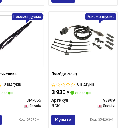
Рекомендуємо
Рекомендуємо
очисника
Лямбда-зонд
0 відгуків
0 відгуків
3 930
ьогодні
₴
сьогодні
DM-055
Артикул:
93909
Японія
NGK
Японія
Купити
Код: 37870-4
Код: 354203-4