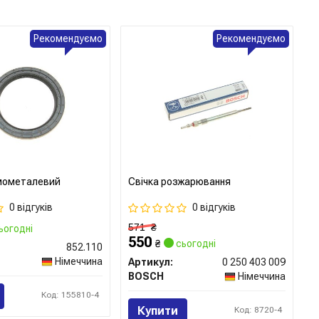
Рекомендуємо
Рекомендуємо
мометалевий
Свічка розжарювання
0 відгуків
0 відгуків
571
₴
ьогодні
550
₴
сьогодні
852.110
Німеччина
Артикул:
0 250 403 009
BOSCH
Німеччина
Код: 155810-4
Купити
Код: 8720-4