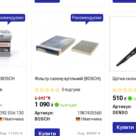
комендуємо
Рекомендуємо
v BOSCH
Фільтр салону вугільний (BOSCH)
Щітка скло
50
ів
0 відгуків
510
1 141
₴
₴
с
1 090
і
₴
сьогодні
Артикул:
DENSO
 092 S5A 130
Артикул:
1987435560
Німеччина
BOSCH
Німеччина
Купити
Купити
Код: 11225-4
Код: 46497-4