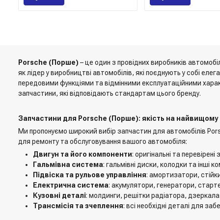
Porsche (Порше)
– це один з провідних виробників автомоб
як лідер у виробництві автомобілів, які поєднують у собі еле
передовими функціями та відмінними експлуатаційними харак
запчастини, які відповідають стандартам цього бренду.
Запчастини для Porsche (Порше): якість на найвищому 
Ми пропонуємо широкий вибір запчастин для автомобілів Porsc
для ремонту та обслуговування вашого автомобіля:
Двигун та його компоненти
: оригінальні та перевірен
Гальмівна система
: гальмівні диски, колодки та інші
Підвіска та рульове управління
: амортизатори, стійки
Електрична система
: акумулятори, генератори, старте
Кузовні деталі
: молдинги, решітки радіатора, дзеркала
Трансмісія та зчеплення
: всі необхідні деталі для за