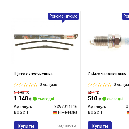
Рекомендуємо
Ре
Щітка склоочисника
Свічка запалювання
0 відгуків
0 відгук
1 198
₴
534
₴
1 140
510
₴
сьогодні
₴
сьогодні
Артикул:
3397014116
Артикул:
0
BOSCH
Німеччина
BOSCH
Купити
Купити
Код: 8854-3