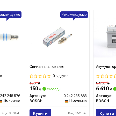
комендуємо
Рекомендуємо
Свічка запалювання
Акумулято
ів
0 відгуків
155
₴
6 958
₴
150
6 610
₴
сьогодні
₴
 242 245 576
Артикул:
0 242 235 668
Артикул:
Німеччина
BOSCH
Німеччина
BOSCH
Купити
Купити
Код: 9500-4
Код: 9525-4