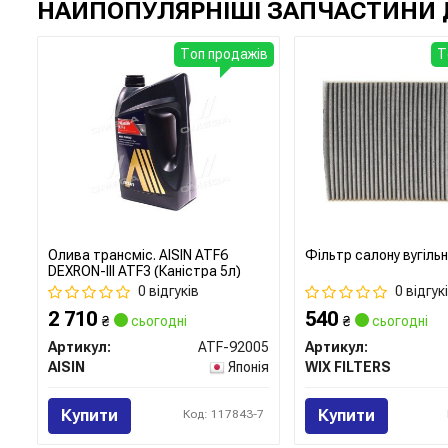
НАЙПОПУЛЯРНІШІ ЗАПЧАСТИНИ 
Топ продажів
Т
Олива трансміс. AISIN ATF6
Фільтр салону вугіль
DEXRON-III ATF3 (Каністра 5л)
0 відгуків
0 відгук
2 710
540
₴
сьогодні
₴
сьогодні
Артикул:
ATF-92005
Артикул:
AISIN
Японія
WIX FILTERS
Купити
Купити
Код: 117843-7