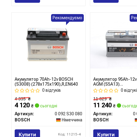
Рекомендуємо
Ре
Акумулятор 70Ah-12v BOSCH
Акумулятор 95Ah-12
(S3008) (278x175x190),R,EN640
AGM (S5A13)
(353x175x190),R,EN8
0 відгуків
0 відгук
4 335
₴
11 829
₴
4 120
11 240
₴
сьогодні
₴
сьогодн
Артикул:
0 092 S30 080
Артикул:
0
BOSCH
Німеччина
BOSCH
Купити
Купити
Код: 11215-4