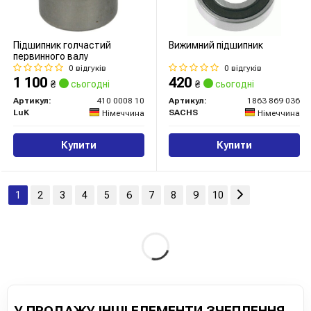
Підшипник голчастий
Вижимний підшипник
первинного валу
0 відгуків
0 відгуків
1 100
420
₴
сьогодні
₴
сьогодні
Артикул:
410 0008 10
Артикул:
1863 869 036
LuK
SACHS
Німеччина
Німеччина
Купити
Купити
1
2
3
4
5
6
7
8
9
10
У ПРОДАЖУ ІНШІ ЕЛЕМЕНТИ ЗЧЕПЛЕННЯ