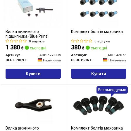
Вилка вижимного
Комплект болтів маховика
підшипника (Blue Print)
0 відгуків
0 відгуків
1 380
380
₴
сьогодні
₴
сьогодні
Артикул:
ADBP330006
Артикул:
ADL143073
BLUE PRINT
BLUE PRINT
Німеччина
Німеччина
Купити
Купити
Рекомендуємо
Вилка вижимного
Комплект болтів маховика