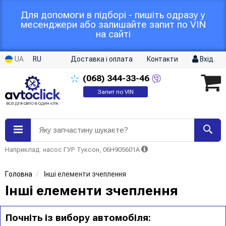
Для допомоги в підборі - пишіть одразу у
месенджери або залишайте запит по VIN
на сайті
UA
RU
Доставка і оплата
Контакти
Вхід
(068)
344-33-46
Запит по VIN
Яку запчастину шукаєте?
Наприклад: насос ГУР Туксон, 06H905601A
Головна
Інші елементи зчеплення
Інші елементи зчеплення
Почніть із вибору автомобіля: