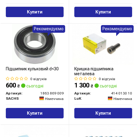
Купити
Купити
Рекомендуємо
Рекомендуємо
Підшипник кульковий d<30
Кришка підшипника
металева
0 відгуків
0 відгуків
600
1 300
₴
сьогодні
₴
сьогодні
Артикул:
1863 869 009
Артикул:
414 0130 10
SACHS
LuK
Німеччина
Німеччина
Купити
Купити