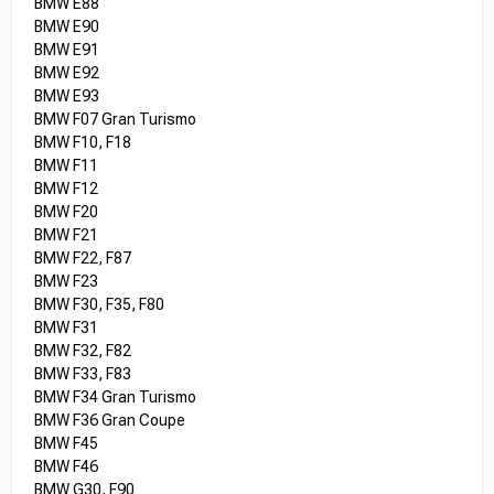
BMW E88
BMW E90
BMW E91
BMW E92
BMW E93
BMW F07 Gran Turismo
BMW F10, F18
BMW F11
BMW F12
BMW F20
BMW F21
BMW F22, F87
BMW F23
BMW F30, F35, F80
BMW F31
BMW F32, F82
BMW F33, F83
BMW F34 Gran Turismo
BMW F36 Gran Coupe
BMW F45
BMW F46
BMW G30, F90