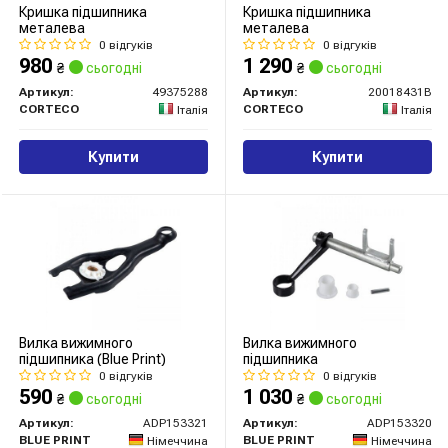
Кришка підшипника
Кришка підшипника
металева
металева
0 відгуків
0 відгуків
980
1 290
₴
сьогодні
₴
сьогодні
Артикул:
49375288
Артикул:
20018431B
CORTECO
CORTECO
Італія
Італія
Купити
Купити
Вилка вижимного
Вилка вижимного
підшипника (Blue Print)
підшипника
0 відгуків
0 відгуків
590
1 030
₴
сьогодні
₴
сьогодні
Артикул:
ADP153321
Артикул:
ADP153320
BLUE PRINT
BLUE PRINT
Німеччина
Німеччина