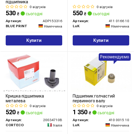
підшипника
0 відгуків
0 відгуків
530
550
₴
сьогодні
₴
сьогодні
Артикул:
ADP153316
Артикул:
411 0166 10
BLUE PRINT
LuK
Німеччина
Німеччина
Купити
Купити
Рекомендуємо
Кришка підшипника
Підшипник голчастий
металева
первинного валу
0 відгуків
0 відгуків
520
1 350
₴
сьогодні
₴
сьогодні
Артикул:
20034710B
Артикул:
410 0015 10
CORTECO
LuK
Італія
Німеччина