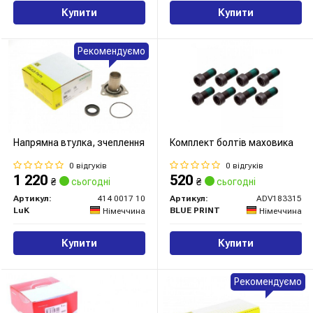
Купити
Купити
Рекомендуємо
Напрямна втулка, зчеплення
Комплект болтів маховика
0 відгуків
0 відгуків
1 220
520
₴
сьогодні
₴
сьогодні
Артикул:
414 0017 10
Артикул:
ADV183315
LuK
BLUE PRINT
Німеччина
Німеччина
Купити
Купити
Рекомендуємо