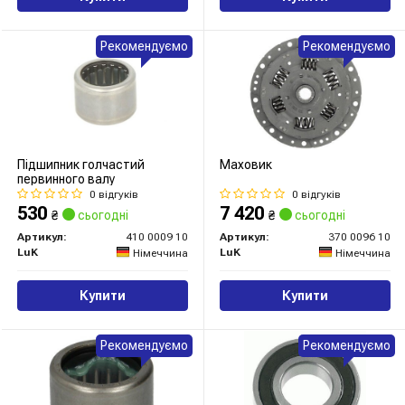
Рекомендуємо
Рекомендуємо
Підшипник голчастий
Маховик
первинного валу
0 відгуків
0 відгуків
530
7 420
₴
сьогодні
₴
сьогодні
Артикул:
410 0009 10
Артикул:
370 0096 10
LuK
LuK
Німеччина
Німеччина
Купити
Купити
Рекомендуємо
Рекомендуємо