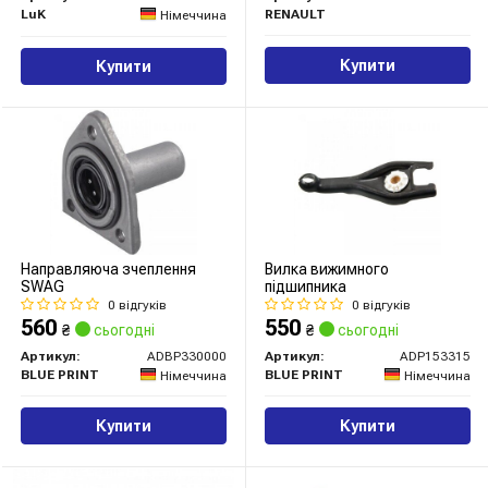
LuK
RENAULT
Німеччина
Купити
Купити
Направляюча зчеплення
Вилка вижимного
SWAG
підшипника
0 відгуків
0 відгуків
560
550
₴
сьогодні
₴
сьогодні
Артикул:
ADBP330000
Артикул:
ADP153315
BLUE PRINT
BLUE PRINT
Німеччина
Німеччина
Купити
Купити