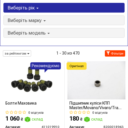
Виберіть рік
Виберіть марку
Виберіть модель
1 - 30 из 470
за рейтингом
Фільтри
Рекомендуємо
Оригінал
Болти Маховика
Підшипник куліси КПП
Master/Movano/Vivaro/Trafic
нижній
0 відгуків
0 відгуків
1 060
180
₴
склад
₴
склад
Артикул:
411019910
Артикул:
8200018943