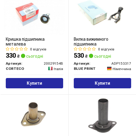
Кришка підшипника
Вилка вижимного
металева
підшипника
0 відгуків
0 відгуків
330
530
₴
сьогодні
₴
сьогодні
Артикул:
20029154B
Артикул:
ADP153317
CORTECO
BLUE PRINT
Італія
Німеччина
Купити
Купити