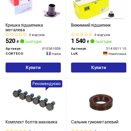
Кришка підшипника
Вижимний підшипник
металева
0 відгуків
0 відгуків
520
1 540
₴
сьогодні
₴
сьогодні
Артикул:
01036165B
Артикул:
514 0011 10
CORTECO
LuK
Італія
Німеччина
Купити
Купити
Рекомендуємо
Комплект болтів маховика
Сальник гумометалевий