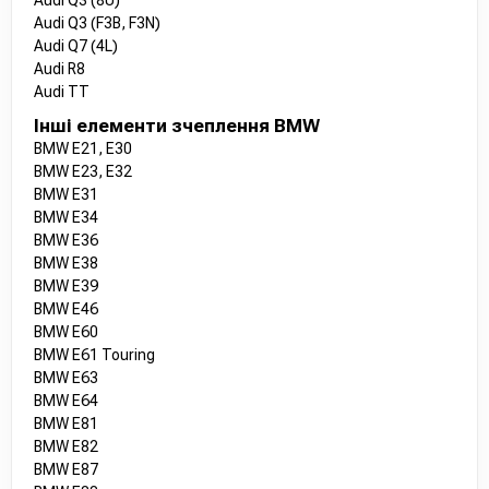
Audi Q3 (8U)
Audi Q3 (F3B, F3N)
Audi Q7 (4L)
Audi R8
Audi TT
Інші елементи зчеплення BMW
BMW E21, E30
BMW E23, E32
BMW E31
BMW E34
BMW E36
BMW E38
BMW E39
BMW E46
BMW E60
BMW E61 Touring
BMW E63
BMW E64
BMW E81
BMW E82
BMW E87