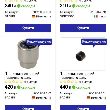
0 відгуків
0 відгуків
240
310
₴
сьогодні
₴
сьогодні
Артикул:
3096 005 000
Артикул:
01020437B
SACHS
CORTECO
Німеччина
Італія
Купити
Купити
Рекомендуємо
Рекомендуємо
Підшипник голчастий
Підшипник голчастий
первинного валу
первинного валу
0 відгуків
0 відгуків
420
440
₴
сьогодні
₴
сьогодні
Артикул:
1863 869 047
Артикул:
1863 869 001
SACHS
SACHS
Німеччина
Німеччина
Купити
Купити