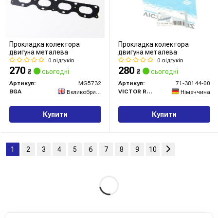
Прокладка колектора
Прокладка колектора
двигуна металева
двигуна металева
0 відгуків
0 відгуків
270
280
₴
сьогодні
₴
сьогодні
Артикул:
MG5732
Артикул:
71-38144-00
BGA
VICTOR REINZ
Великобританія
Німеччина
Купити
Купити
1
2
3
4
5
6
7
8
9
10