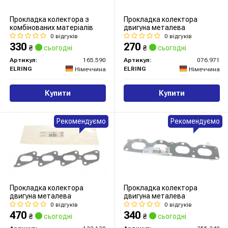
Прокладка колектора з
Прокладка колектора
комбінованих матеріалів
двигуна металева
0 відгуків
0 відгуків
330
270
₴
сьогодні
₴
сьогодні
Артикул:
165.590
Артикул:
076.971
ELRING
ELRING
Німеччина
Німеччина
Купити
Купити
Рекомендуємо
Рекомендуємо
Прокладка колектора
Прокладка колектора
двигуна металева
двигуна металева
0 відгуків
0 відгуків
470
340
₴
сьогодні
₴
сьогодні