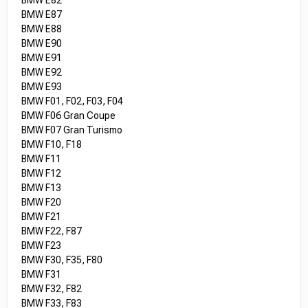
BMW E82
BMW E87
BMW E88
BMW E90
BMW E91
BMW E92
BMW E93
BMW F01, F02, F03, F04
BMW F06 Gran Coupe
BMW F07 Gran Turismo
BMW F10, F18
BMW F11
BMW F12
BMW F13
BMW F20
BMW F21
BMW F22, F87
BMW F23
BMW F30, F35, F80
BMW F31
BMW F32, F82
BMW F33, F83