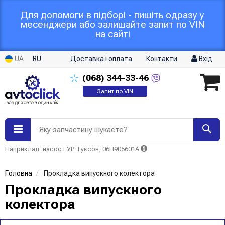
Для допомоги в підборі - пишіть одразу у
месенджери або залишайте запит по VIN
на сайті
UA
RU
Доставка і оплата
Контакти
Вхід
(068)
344-33-46
Запит по VIN
Яку запчастину шукаєте?
Наприклад: насос ГУР Туксон, 06H905601A
Головна
Прокладка випускного колектора
Прокладка випускного
колектора