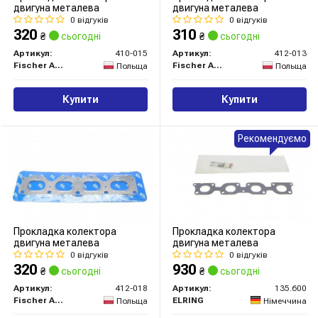
двигуна металева
двигуна металева
0 відгуків
0 відгуків
320
310
₴
сьогодні
₴
сьогодні
Артикул:
410-015
Артикул:
412-013
Fischer Automotive One (FA1)
Fischer Automotive One (FA1)
Польща
Польща
Купити
Купити
Рекомендуємо
Прокладка колектора
Прокладка колектора
двигуна металева
двигуна металева
0 відгуків
0 відгуків
320
930
₴
сьогодні
₴
сьогодні
Артикул:
412-018
Артикул:
135.600
Fischer Automotive One (FA1)
ELRING
Польща
Німеччина