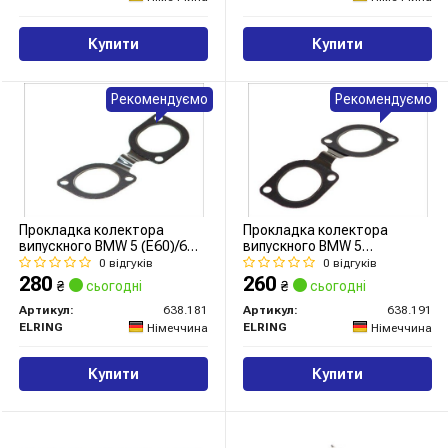
Купити
Купити
Рекомендуємо
Рекомендуємо
Прокладка колектора
Прокладка колектора
випускного BMW 5 (E60)/6
випускного BMW 5
(E63/64)/7 (E38) 3.0i-4.9i 92-
(E34/E39)/7 (E38)/8 (E31) 3.5-
0 відгуків
0 відгуків
10, M60/M62
5.0i 92-03 M60/M62/S62
280
260
₴
сьогодні
₴
сьогодні
Артикул:
638.181
Артикул:
638.191
ELRING
ELRING
Німеччина
Німеччина
Купити
Купити