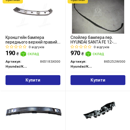
Кронштейн бампера
Спойлер бампера пер.
переднього верхній правий
HYUNDAI SANTA FE 12-
(86518-3X000) Mobis
(Mobis)
0 відгуків
0 відгуків
190
970
₴
склад
₴
склад
Артикул:
865183X000
Артикул:
865252W000
Hyundai/Kia/Mobis
Hyundai/Kia/Mobis
Купити
Купити