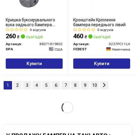
Кришка буксирувального
Кронштейн Кріплення
вуха заднього бампера
бампера переднього лівий
права Audi A4 (07-15)
0 відгуків
0 відгуків
(88071819802) DPA
260
460
₴
сьогодні
₴
сьогодні
Артикул:
88071819802
Артикул:
0237PC11LH
DPA
FEBEST
США
Німеччина
Купити
Купити
1
2
3
4
5
6
7
8
9
10