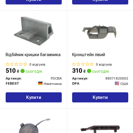
Відбійник кришки багажника
Кронштейн лівий
0 відгуків
0 відгуків
510
310
₴
сьогодні
₴
сьогодні
Артикул:
FDCBK
Артикул:
88071820002
FEBEST
DPA
Німеччина
США
Купити
Купити