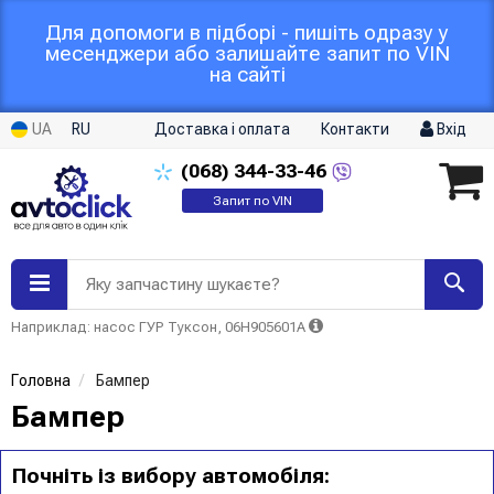
Для допомоги в підборі - пишіть одразу у
месенджери або залишайте запит по VIN
на сайті
UA
RU
Доставка і оплата
Контакти
Вхід
(068)
344-33-46
Запит по VIN
Яку запчастину шукаєте?
Наприклад: насос ГУР Туксон, 06H905601A
Головна
Бампер
Бампер
Почніть із вибору автомобіля: