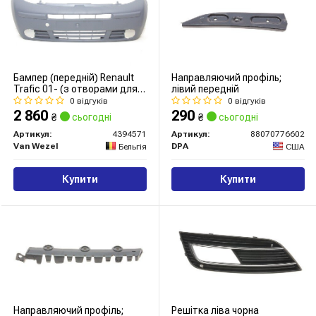
Бампер (передній) Renault
Направляючий профіль;
Trafic 01- (з отворами для
лівий передній
протитуманних фар)
0 відгуків
0 відгуків
2 860
290
₴
сьогодні
₴
сьогодні
Артикул:
4394571
Артикул:
88070776602
Van Wezel
DPA
Бельгія
США
Купити
Купити
Направляючий профіль;
Решітка ліва чорна