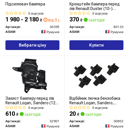
Підсилювач бампера
Кронштейн бампера перед
лів Renault Duster (10-)
(80133) Asam
0 відгуків
0 відгуків
1 980 - 2 180
370
₴
від 0 дн.
₴
сьогодні
Артикул:
30395
Артикул:
80133
ASAM
ASAM
Румунія
Румунія
Вибрати ціну
Купити
Захист бамперу перед лів
Відбійник лючка бензобака
Renault Logan, Sandero (12-)
Renault Logan, Sandero,
(32901) Asam
Duster (30802) Asam
0 відгуків
0 відгуків
610
20
₴
сьогодні
₴
сьогодні
Артикул:
32901
Артикул:
30802
ASAM
ASAM
Румунія
Румунія