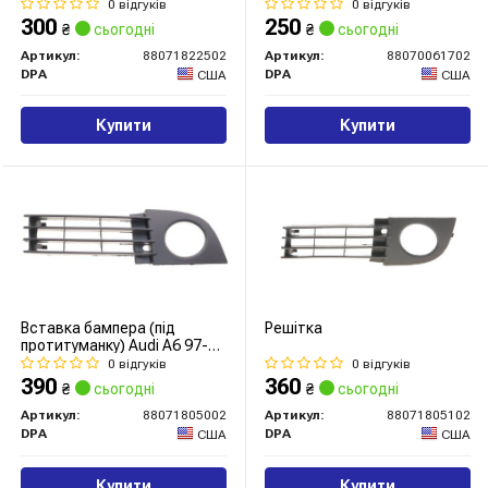
17 (R)
(00-04) (88070061702) DPA
0 відгуків
0 відгуків
300
250
₴
сьогодні
₴
сьогодні
Артикул:
88071822502
Артикул:
88070061702
DPA
DPA
США
США
Купити
Купити
Вставка бампера (під
Решітка
протитуманку) Audi A6 97-05
(R)
0 відгуків
0 відгуків
390
360
₴
сьогодні
₴
сьогодні
Артикул:
88071805002
Артикул:
88071805102
DPA
DPA
США
США
Купити
Купити