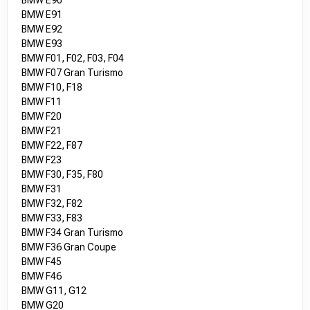
BMW E90
BMW E91
BMW E92
BMW E93
BMW F01, F02, F03, F04
BMW F07 Gran Turismo
BMW F10, F18
BMW F11
BMW F20
BMW F21
BMW F22, F87
BMW F23
BMW F30, F35, F80
BMW F31
BMW F32, F82
BMW F33, F83
BMW F34 Gran Turismo
BMW F36 Gran Coupe
BMW F45
BMW F46
BMW G11, G12
BMW G20