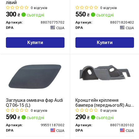
лівий
0 відгуків
0 відгуків
300
550
₴
сьогодні
₴
сьогодні
Артикул:
88070775702
Артикул:
88071820402
DPA
DPA
США
США
Купити
Купити
Заглушка омивача фар Audi
Кронштейн кріплення
Q7 06-15 (L)
бампера (переднього/R) Audi
A4 08-15
0 відгуків
0 відгуків
590
290
₴
сьогодні
₴
сьогодні
Артикул:
99551187002
Артикул:
88071820102
DPA
DPA
США
США