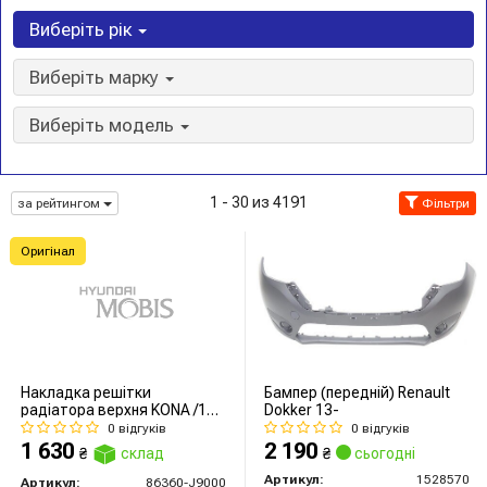
Виберіть рік
Виберіть марку
Виберіть модель
1 - 30 из 4191
за рейтингом
Фільтри
Оригінал
Накладка решітки
Бампер (передній) Renault
радіатора верхня KONA /19-
Dokker 13-
-*/
0 відгуків
0 відгуків
1 630
2 190
₴
склад
₴
сьогодні
Артикул:
1528570
Артикул:
86360-J9000