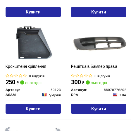
Купити
Купити
Кронштейн кріплення
Решітка в Бампер права
0 відгуків
0 відгуків
250
300
₴
сьогодні
₴
сьогодні
Артикул:
80123
Артикул:
88070776202
ASAM
DPA
Румунія
США
Купити
Купити