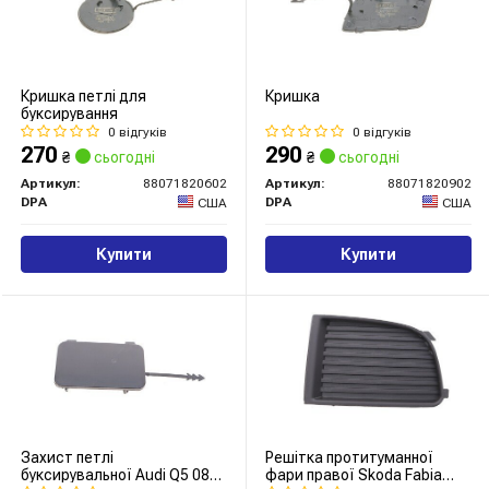
Кришка петлі для
Кришка
буксирування
0 відгуків
0 відгуків
270
290
₴
сьогодні
₴
сьогодні
Артикул:
88071820602
Артикул:
88071820902
DPA
DPA
США
США
Купити
Купити
Захист петлі
Решітка протитуманної
буксирувальної Audi Q5 08-
фари правої Skoda Fabia