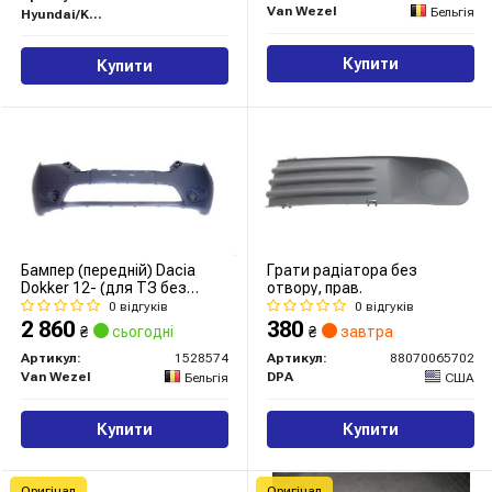
Van Wezel
Бельгія
Hyundai/Kia/Mobis
Купити
Купити
Бампер (передній) Dacia
Грати радіатора без
Dokker 12- (для ТЗ без
отвору, прав.
протитуманної фари)
0 відгуків
0 відгуків
2 860
380
₴
сьогодні
₴
завтра
Артикул:
1528574
Артикул:
88070065702
Van Wezel
DPA
Бельгія
США
Купити
Купити
Оригінал
Оригінал