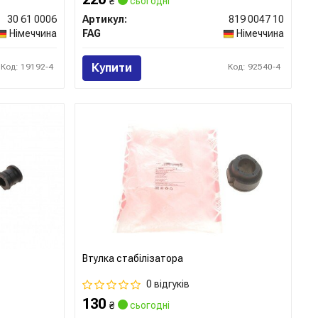
₴
сьогодні
30 61 0006
Артикул:
819 0047 10
Німеччина
FAG
Німеччина
Купити
Код: 19192-4
Код: 92540-4
Втулка стабілізатора
0 відгуків
130
₴
сьогодні