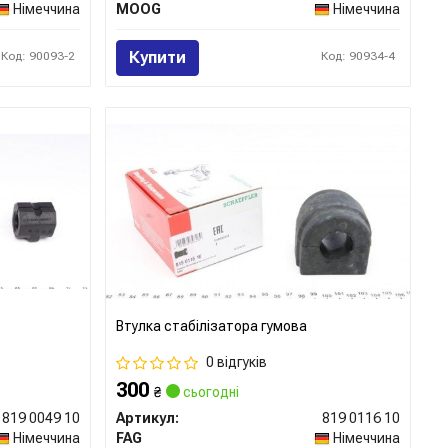
Німеччина
MOOG
Німеччина
Купити
Код: 90093-2
Код: 90934-4
Втулка стабілізатора гумова
0 відгуків
300
₴
сьогодні
819 0049 10
Артикул:
819 0116 10
Німеччина
FAG
Німеччина