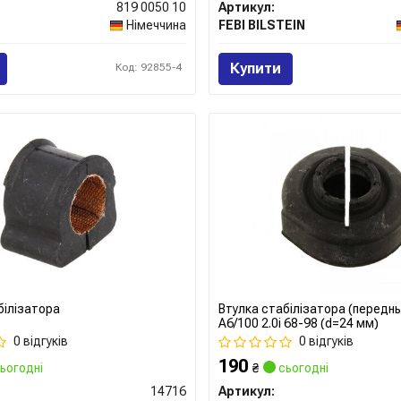
819 0050 10
Артикул:
Німеччина
FEBI BILSTEIN
Купити
Код: 92855-4
білізатора
Втулка стабілізатора (переднь
A6/100 2.0i 68-98 (d=24 мм)
0 відгуків
0 відгуків
190
ьогодні
₴
сьогодні
14716
Артикул: