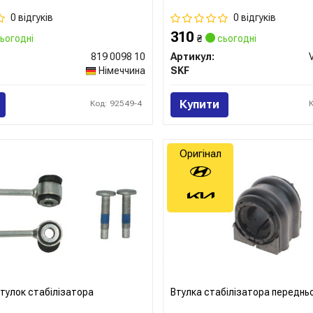
0 відгуків
0 відгуків
310
ьогодні
₴
сьогодні
819 0098 10
Артикул:
Німеччина
SKF
Купити
Код: 92549-4
Оригінал
тулок стабілізатора
Втулка стабілізатора переднь