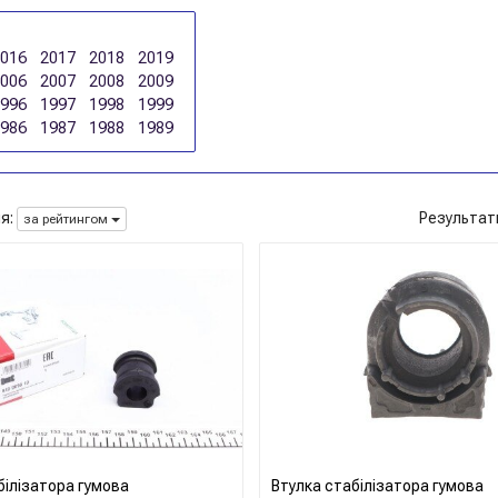
2016
2017
2018
2019
2006
2007
2008
2009
1996
1997
1998
1999
1986
1987
1988
1989
я:
Результат
за рейтингом
білізатора гумова
Втулка стабілізатора гумова