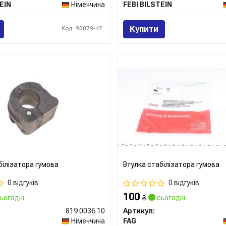
EIN
Німеччина
FEBI BILSTEIN
Купити
Код: 90079-42
білізатора гумова
Втулка стабілізатора гумова
0 відгуків
0 відгуків
100
ьогодні
₴
сьогодні
819 0036 10
Артикул:
Німеччина
FAG