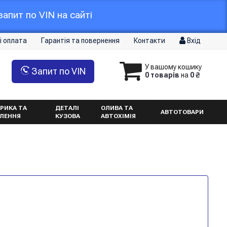
апит по VIN на сайті
і оплата
Гарантія та повернення
Контакти
Вхід
У вашому кошику
Запит по VIN
0 товарів
на
0 ₴
РИКА ТА
ДЕТАЛІ
ОЛИВА ТА
АВТОТОВАРИ
ТЛЕННЯ
КУЗОВА
АВТОХІМІЯ