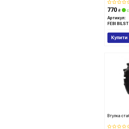
770
₴
с
Артикул:
FEBI BILST
Купити
Втулка ста