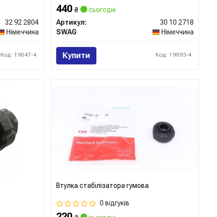
440
₴
сьогодні
32 92 2804
Артикул:
30 10 2718
Німеччина
SWAG
Німеччина
Купити
Код: 19047-4
Код: 19093-4
Втулка стабілізатора гумова
0 відгуків
220