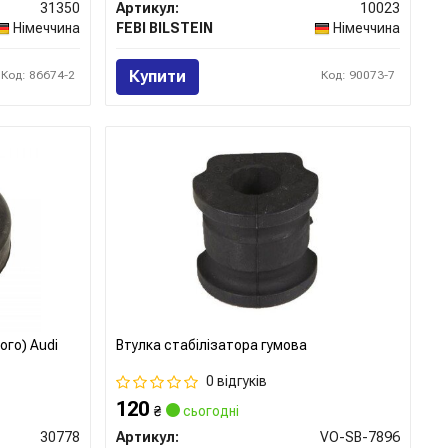
31350
Артикул:
10023
Німеччина
FEBI BILSTEIN
Німеччина
Купити
Код: 86674-2
Код: 90073-7
ого) Audi
Втулка стабілізатора гумова
0 відгуків
120
₴
сьогодні
30778
Артикул:
VO-SB-7896