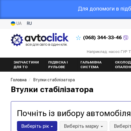
Для допомоги в підб
UA
RU
(068)
344-33-46
Наприклад: насос ГУР 
ЗАПЧАСТИНИ
ПІДВІСКА І
ГАЛЬМІВНА
ОХОЛОД
ДЛЯ ТО
РУЛЬОВЕ
СИСТЕМА
ОПАЛЕН
Головна
Втулки стабілізатора
Втулки стабілізатора
Почніть із вибору автомобіля
Виберіть рік
Виберіть марку
Вибері