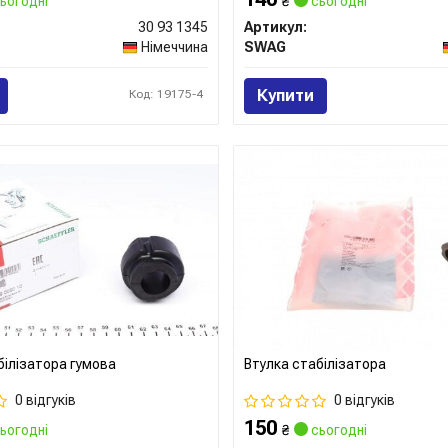
ьогодні
₴
сьогодні
30 93 1345
Артикул:
Німеччина
SWAG
Купити
Код: 19175-4
білізатора гумова
Втулка стабілізатора
0 відгуків
0 відгуків
150
ьогодні
₴
сьогодні