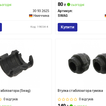
80
ьогодні
₴
сьогодні
30 93 2625
Артикул:
Німеччина
SWAG
Купити
Код: 19034-4
абілізатора (Swag)
Втулка стабілізатора гумова
0 відгуків
0 відгуків
140