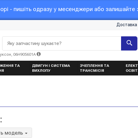
орі - пишіть одразу у месенджери або залишайте з
Доставка 
Яку запчастину шукаєте?
Туксон, 06H905601A
ЖЕННЯ ТА
ДВИГУН І СИСТЕМА
ЗЧЕПЛЕННЯ ТА
ЕЛЕКТ
НЯ
ВИХЛОПУ
ТРАНСМІСІЯ
ОСВІ
:
ть модель