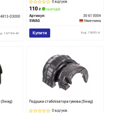
0 відгуків
110
₴
сьогодні
Артикул:
30 61 0004
54813-D3000
SWAG
Німеччина
Купити
Код: 19005-4
од: 147784-40
 (Swag)
Подушка стабілізатора гумова (Swag)
0 відгуків