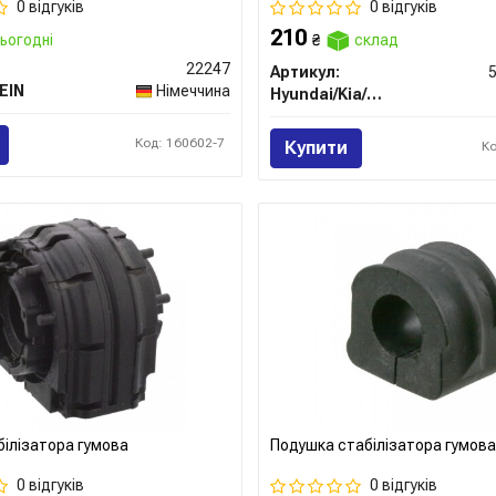
0 відгуків
0 відгуків
210
ьогодні
₴
склад
22247
Артикул:
EIN
Німеччина
Hyundai/Kia/Mobis
Код: 160602-7
Купити
К
білізатора гумова
Подушка стабілізатора гумова
0 відгуків
0 відгуків