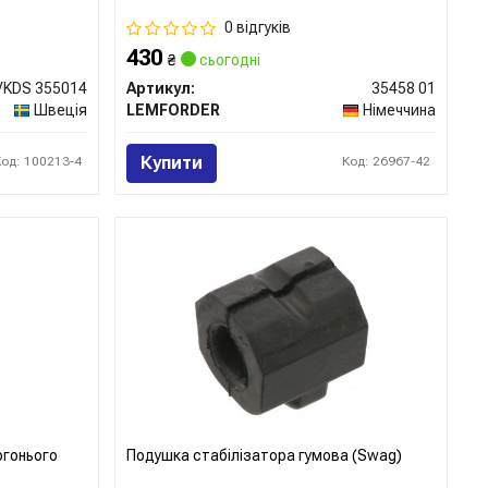
0 відгуків
430
₴
сьогодні
VKDS 355014
Артикул:
35458 01
Швеція
LEMFORDER
Німеччина
Купити
Код: 100213-4
Код: 26967-42
огонього
Подушка стабілізатора гумова (Swag)