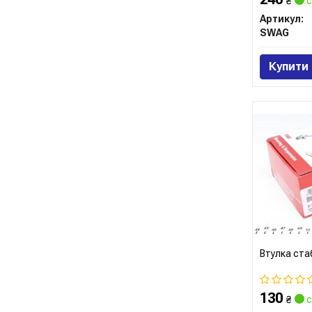
₴
с
Артикул:
SWAG
Купити
Втулка ста
130
₴
с