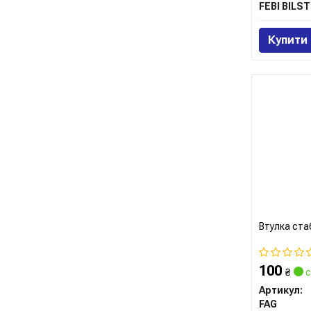
FEBI BILST
Купити
Втулка ста
100
₴
с
Артикул:
FAG