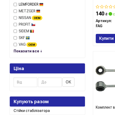
LEMFORDER
METZGER
140
₴
с
NISSAN
OEM
Артикул:
PROFIT
FAG
SIDEM
SKF
Купити
VAG
OEM
Показати все ↓
Ціна
ОК
Купують разом
Комплект в
Стійки стабілізатора