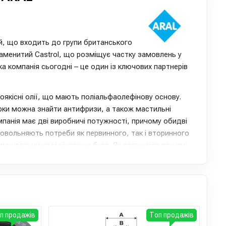
ій, що входить до групи британського
знаменитий Castrol, що розміщує частку замовлень у
а компанія сьогодні – це один із ключових партнерів
коякісні олії, що мають поліальфаолефінову основу.
арки можна знайти антифризи, а також мастильні
омпанія має дві виробничі потужності, причому обидві
довольняють потреби як первинного, так і вторинного
 пакувальником і ніколи не було. Як зазначили покупці,
 похвалитися чудовою якістю. Що важливіше, на ринку
д фірмовий Aral. На думку фахівців, продукція групи BP є
иків німецько/британської хімічної промисловості, яка
ного світу. Єдиний недолік масел Aral – найвища ціна.
на: олії не втрачають властивості навіть при
п продажів
Топ продажів
 відмінно показують себе на високих оборотах, довго