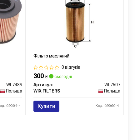
истять.
ts.de
Фільтр масляний
0 відгуків
300
₴
сьогодні
WL7489
Артикул:
WL7507
Польща
WIX FILTERS
Польща
Купити
од: 69004-4
Код: 69066-4