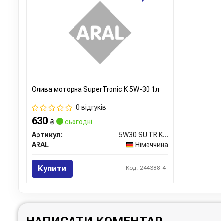
Олива моторна SuperTronic K 5W-30 1л
0 відгуків
630
₴
сьогодні
Артикул:
5W30 SU TR K 1L
ARAL
Німеччина
Купити
Код: 244388-4
НАПИСАТИ КОМЕНТАР