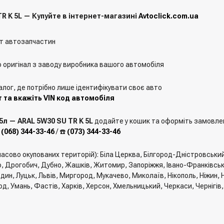
R K 5L — Купуйте в інтернет-магазині
Avtoclick.com.ua
т автозапчастин
о оригінал з заводу виробника вашого автомобіля
алог, де потрібно лише ідентифікувати своє авто
 та вкажіть VIN код автомобіля
5л — ARAL 5W30 SU TR K 5L
додайте у кошик та оформіть замовленн
️
(068) 344-33-46
/ ☎️
(073) 344-33-46
мчасово окупованих територій): Біла Церква, Білгород-Дністровськи
, Дрогобич, Дубно, Жашків, Житомир, Запоріжжя, Івано-Франківськ, 
един, Луцьк, Львів, Миргород, Мукачево, Миколаїв, Нікополь, Ніжин
од, Умань, Фастів, Харків, Херсон, Хмельницький, Черкаси, Чернігів