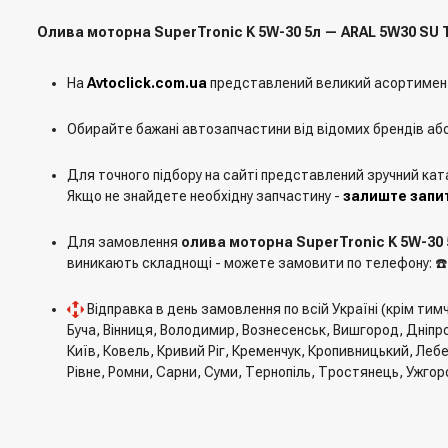
Олива моторна SuperTronic K 5W-30 5л — ARAL 5W30 SU T
На
Avtoclick.com.ua
представлений великий асортимен
Обирайте бажані автозапчастини від відомих брендів аб
Для точного підбору на сайті представлений зручний кат
Якщо не знайдете необхідну запчастину -
залиште запит
Для замовлення
олива моторна SuperTronic K 5W-30 
виникають складнощі - можете замовити по телефону: ☎
Відправка в день замовлення по всій Україні (крім ти
Буча, Вінниця, Володимир, Вознесенськ, Вишгород, Дніпро
Київ, Ковель, Кривий Ріг, Кременчук, Кропивницький, Леб
Рівне, Ромни, Сарни, Суми, Тернопіль, Тростянець, Ужгор