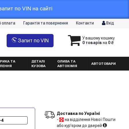
апит по VIN на сайті
і оплата
Гарантія та повернення
Контакти
Вхід
У вашому кошику
Запит по VIN
0 товарів
на
0 ₴
РИКА ТА
ДЕТАЛІ
ОЛИВА ТА
АВТОТОВАРИ
ТЛЕННЯ
КУЗОВА
АВТОХІМІЯ
Доставка по Україні
-
на відділення Нової Пошти
-4
або кур'єром до дверей