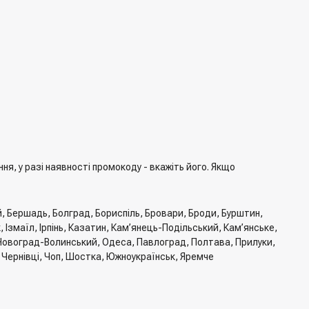
я, у разі наявності промокоду - вкажіть його. Якщо
й, Бершадь, Болград, Бориспіль, Бровари, Броди, Бурштин,
Ізмаїл, Ірпінь, Казатин, Кам’янець-Подільський, Кам’янське,
, Новоград-Волинський, Одеса, Павлоград, Полтава, Прилуки,
, Чернівці, Чоп, Шостка, Южноукраїнськ, Яремче