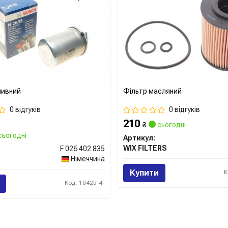
зберігають властивості, що ч
Сайт:
https://www.aral-lubrican
ливний
Фільтр масляний
0 відгуків
0 відгуків
210
₴
сьогодні
сьогодні
Артикул:
WIX FILTERS
F 026 402 835
Німеччина
Купити
К
Код: 10425-4