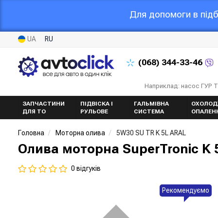
Для допомоги в підб
UA
RU
(068)
344-33-46
Наприклад: насос ГУР 
ЗАПЧАСТИНИ
ПІДВІСКА І
ГАЛЬМІВНА
ОХОЛОД
ДЛЯ ТО
РУЛЬОВЕ
СИСТЕМА
ОПАЛЕН
Головна
Моторна олива
5W30 SU TR K 5L ARAL
Олива моторна SuperTronic K 
0 відгуків
Рекомендуємо