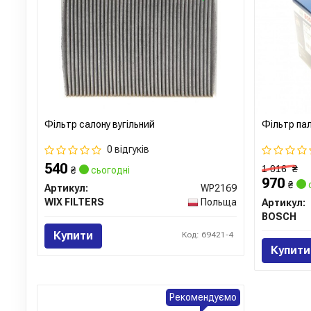
Фільтр салону вугільний
Фільтр па
0 відгуків
540
1 016
₴
₴
сьогодні
970
₴
Артикул:
WP2169
WIX FILTERS
Польща
Артикул:
BOSCH
Купити
Код: 69421-4
Купити
Рекомендуємо