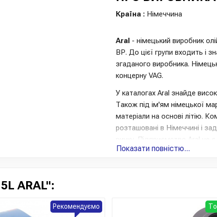
Країна :
Німеччина
Aral
- німецький виробник ол
ВР. До цієї групи входить і 
згаданого виробника. Німецьк
концерну VAG.
У каталогах Aral знайде висо
Також під ім'ям німецької м
матеріали на основі літію. К
розташовані в Німеччині і за
ринку. Підприємство Aral не є
Показати повністю...
німецькі олії справді можуть
так і не з'явилися підробки пі
одним із найкращих представн
5L ARAL":
працює на потреби автомобіль
Втім, вона повністю виправда
Рекомендуємо
То
екстремальних температурах,