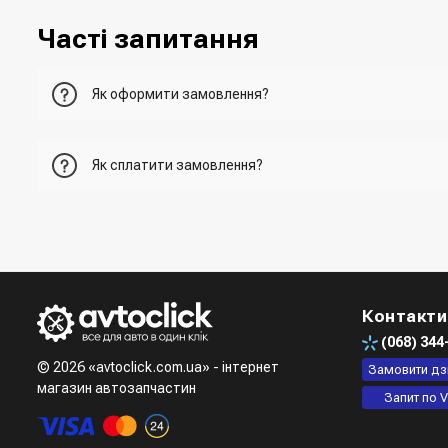
Часті запитання
Як оформити замовлення?
Перший варіант - це додати товар у кошик, перейти до ньо
Як сплатити замовлення?
Другий варіант - додати товар у кошик і в полі "Швидке 
- При отриманні товару в точці видачі
Третій варіант - зробити замовлення в телефонному режи
- При отримані товару на пошті (накладений платіж)
- Зробити оплату по реквізитам (надасть менеджер)
Четвертий варіант - замовити через доступні месенджери (v
- LiqPay при оформленні замовлення через кошик
Контакти
(068)
344
© 2026 «avtoclick.com.ua» - інтернет
Замовити дз
магазин автозапчастин
Запит по V