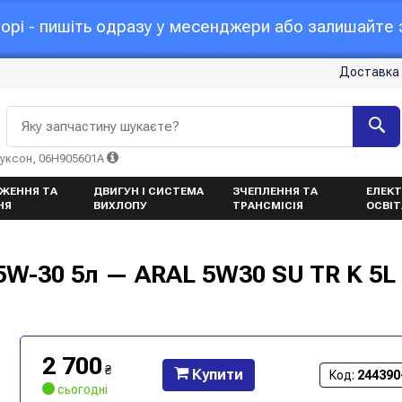
орі - пишіть одразу у месенджери або залишайте з
Доставка 
Яку запчастину шукаєте?
Туксон, 06H905601A
ЖЕННЯ ТА
ДВИГУН І СИСТЕМА
ЗЧЕПЛЕННЯ ТА
ЕЛЕКТ
НЯ
ВИХЛОПУ
ТРАНСМІСІЯ
ОСВІ
5W-30 5л — ARAL 5W30 SU TR K 5L
2 700
₴
Купити
Код:
244390
сьогодні