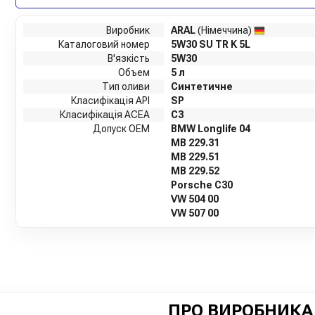
Виробник
ARAL
(Німеччина)
Каталоговий номер
5W30 SU TR K 5L
В'язкість
5W30
Объем
5 л
Тип оливи
Синтетичне
Класифікація API
SP
Класифікація ACEA
C3
Допуск OEM
BMW Longlife 04
MB 229.31
MB 229.51
MB 229.52
Porsche C30
VW 504 00
VW 507 00
ПРО ВИРОБНИКА