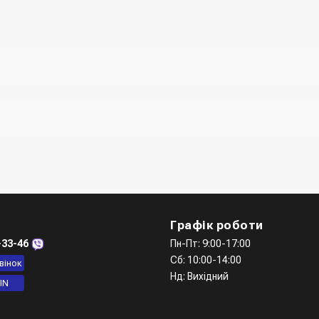
го та вказати всю необхідну інформацію про отримувача, спосіб дос
замовлення" вказати номер телефону. Вам одразу зателефонує мене
мі при розмові з менеджером
iber, telegram)
Графік роботи
-33-46
Пн-Пт: 9:00-17:00
Сб: 10:00-14:00
вінок
Нд: Вихідний
IN