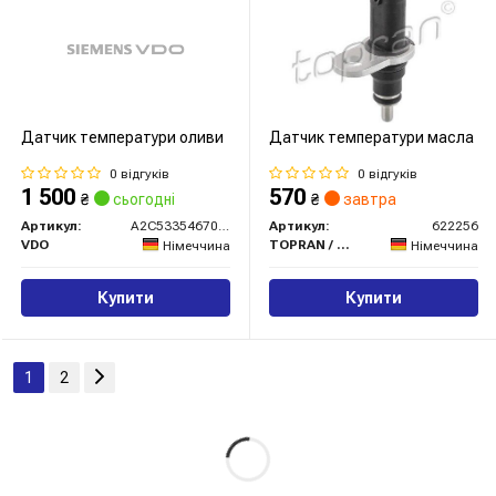
Датчик температури оливи
Датчик температури масла
0 відгуків
0 відгуків
1 500
570
₴
сьогодні
₴
завтра
Артикул:
A2C5335467080
Артикул:
622256
VDO
TOPRAN / HANS PRIES
Німеччина
Німеччина
Купити
Купити
1
2