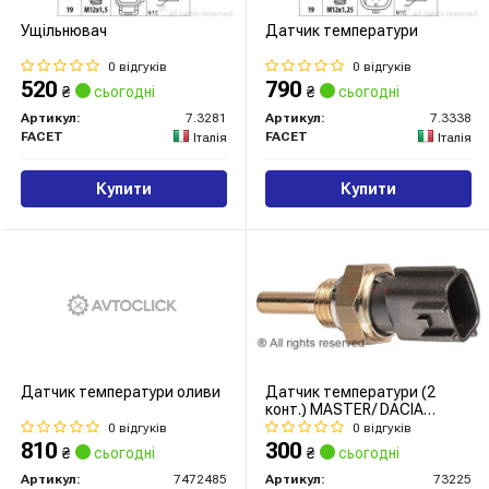
Ущільнювач
Датчик температури
0 відгуків
0 відгуків
520
790
₴
сьогодні
₴
сьогодні
Артикул:
7.3281
Артикул:
7.3338
FACET
FACET
Італія
Італія
Купити
Купити
Датчик температури оливи
Датчик температури (2
конт.) MASTER/ DACIA
DOKKER 1.6-3.5 91-
0 відгуків
0 відгуків
810
300
₴
сьогодні
₴
сьогодні
Артикул:
7472485
Артикул:
73225