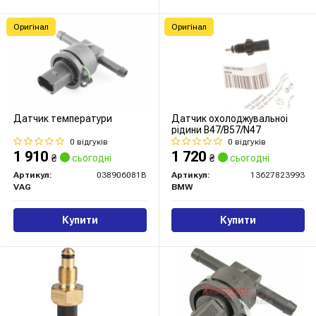
Оригінал
Оригінал
Датчик температури
Датчик охолоджувальноі
рідини B47/B57/N47
0 відгуків
0 відгуків
1 910
1 720
₴
сьогодні
₴
сьогодні
Артикул:
038906081B
Артикул:
13627823993
VAG
BMW
Купити
Купити