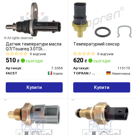
Датчик температури масла
Температурний сенсор
Q7/Touareg 3.0TDi
10-/Crafter 2.0TDi 16-/Golf
0 відгуків
0 відгуків
2.0GTi 13-
510
620
₴
сьогодні
₴
сьогодні
Артикул:
7.3356
Артикул:
115175
FACET
TOPRAN / HANS PRIES
Італія
Німеччина
Купити
Купити