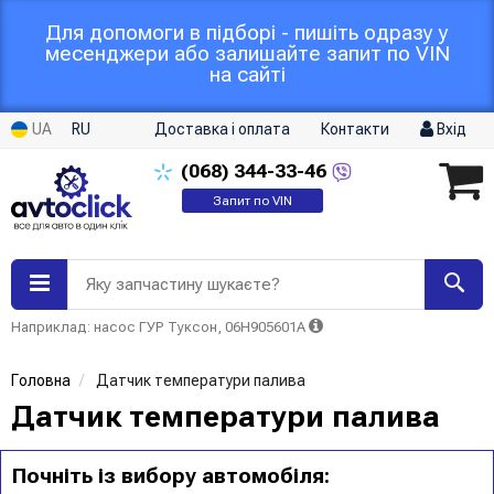
Для допомоги в підборі - пишіть одразу у
месенджери або залишайте запит по VIN
на сайті
UA
RU
Доставка і оплата
Контакти
Вхід
(068)
344-33-46
Запит по VIN
Яку запчастину шукаєте?
Наприклад: насос ГУР Туксон, 06H905601A
Головна
Датчик температури палива
Датчик температури палива
Почніть із вибору автомобіля: