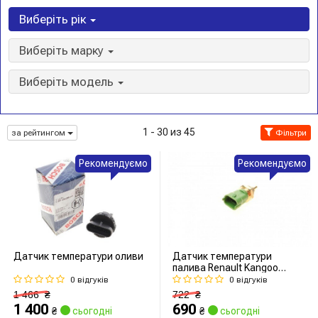
Виберіть рік
Виберіть марку
Виберіть модель
1 - 30 из 45
за рейтингом
Фільтри
Рекомендуємо
Рекомендуємо
Датчик температури оливи
Датчик температури
палива Renault Kangoo
1.5dCi 12-/Volvo
0 відгуків
0 відгуків
C30/S40/S80 2.0d 10-
1 466
₴
722
₴
1 400
690
₴
сьогодні
₴
сьогодні