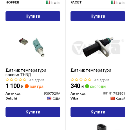
HOFFER
FACET
Італія
Італія
Купити
Купити
Датчик температури
Датчик температури
палива ТНВД
CITROEN/FORD/HYUNDAI/PEUGEOT/RENAULT
0 відгуків
0 відгуків
1 100
340
₴
завтра
₴
сьогодні
Артикул:
9307529A
Артикул:
99191792801
Delphi
Vika
США
Китай
Купити
Купити