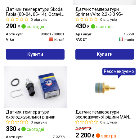
Датчик температури Skoda
Датчик температури
Fabia (00-04, 05-14), Octavia
Sprinter/Vito 2.2-3.0 95-
(01-13)/VW Golf (98-14),
0 відгуків
0 відгуків
Touareg (03-14)
290
430
₴
сьогодні
₴
сьогодні
(99061780801) VIKA
Артикул:
99061780801
Артикул:
73350
Vika
FACET
Китай
Італія
Купити
Купити
Рекомендуємо
Датчик температури
Датчик температури
охолоджувальної рідини
охолоджуючої рідини MAN
TGS/TGX 06-
0 відгуків
0 відгуків
330
2 309
₴
₴
сьогодні
2 200
₴
завтра
Артикул:
7.3376