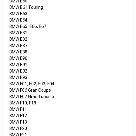
BMW E60
BMW E61 Touring
BMW E63
BMW E64
BMW E65, E66, E67
BMW E81
BMW E82
BMW E87
BMW E88
BMW E90
BMW E91
BMW E92
BMW E93
BMW F01, F02, F03, F04
BMW F06 Gran Coupe
BMW F07 Gran Turismo
BMW F10, F18
BMW F11
BMW F12
BMW F13
BMW F20
BMW F21