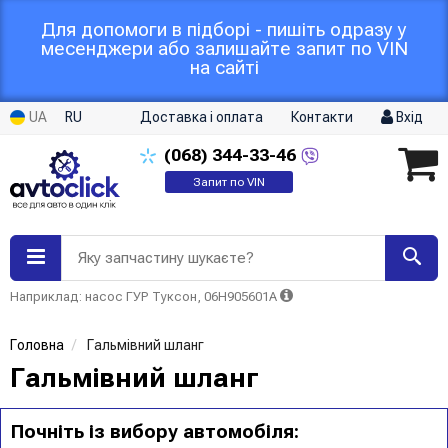
Для допомоги в підборі - пишіть одразу у
месенджери або залишайте запит по VIN
на сайті
UA
RU
Доставка і оплата
Контакти
Вхід
(068)
344-33-46
Запит по VIN
Яку запчастину шукаєте?
Наприклад: насос ГУР Туксон, 06H905601A
Головна
Гальмівний шланг
Гальмівний шланг
Почніть із вибору автомобіля: