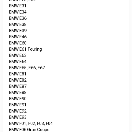
BMW E31
BMW E34
BMW E36
BMW E38
BMW E39
BMW E46
BMW E60
BMW E61 Touring
BMW E63
BMW E64
BMW E65, E66, E67
BMW E81
BMW E82
BMW E87
BMW E88
BMW E90
BMW E91
BMW E92
BMW E93
BMW F01, F02, F03, F04
BMW F06 Gran Coupe