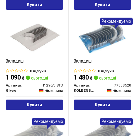
Купити
Купити
Рекомендуємо
Вкладиші
Вкладиші
0 відгуків
0 відгуків
1 090
1 480
₴
сьогодні
₴
сьогодні
Артикул:
H1293/5 STD
Артикул:
77558620
Glyco
KOLBENSCHMIDT
Німеччина
Німеччина
Купити
Купити
Рекомендуємо
Рекомендуємо