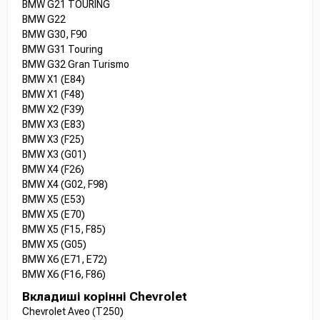
BMW G21 TOURING
BMW G22
BMW G30, F90
BMW G31 Touring
BMW G32 Gran Turismo
BMW X1 (E84)
BMW X1 (F48)
BMW X2 (F39)
BMW X3 (E83)
BMW X3 (F25)
BMW X3 (G01)
BMW X4 (F26)
BMW X4 (G02, F98)
BMW X5 (E53)
BMW X5 (E70)
BMW X5 (F15, F85)
BMW X5 (G05)
BMW X6 (E71, E72)
BMW X6 (F16, F86)
Вкладиші корінні Chevrolet
Chevrolet Aveo (T250)