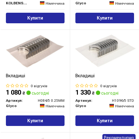
KOLBENSCHMIDT
Glyco
Німеччина
Німеччина
Купити
Купити
Вкладиші
Вкладиші
0 відгуків
0 відгуків
1 080
1 330
₴
сьогодні
₴
сьогодні
Артикул:
H084/5 0.25MM
Артикул:
H1096/5 STD
Glyco
Glyco
Німеччина
Німеччина
Купити
Купити
Рекомендуємо