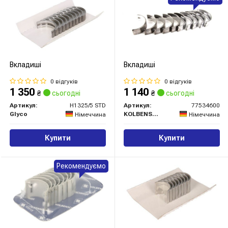
Вкладиші
Вкладиші
0 відгуків
0 відгуків
1 350
1 140
₴
сьогодні
₴
сьогодні
Артикул:
H1325/5 STD
Артикул:
77534600
Glyco
KOLBENSCHMIDT
Німеччина
Німеччина
Купити
Купити
Рекомендуємо