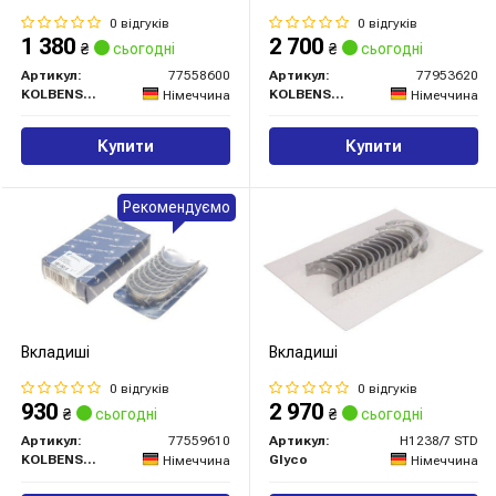
0 відгуків
0 відгуків
1 380
2 700
₴
сьогодні
₴
сьогодні
Артикул:
77558600
Артикул:
77953620
KOLBENSCHMIDT
KOLBENSCHMIDT
Німеччина
Німеччина
Купити
Купити
Рекомендуємо
Вкладиші
Вкладиші
0 відгуків
0 відгуків
930
2 970
₴
сьогодні
₴
сьогодні
Артикул:
77559610
Артикул:
H1238/7 STD
KOLBENSCHMIDT
Glyco
Німеччина
Німеччина