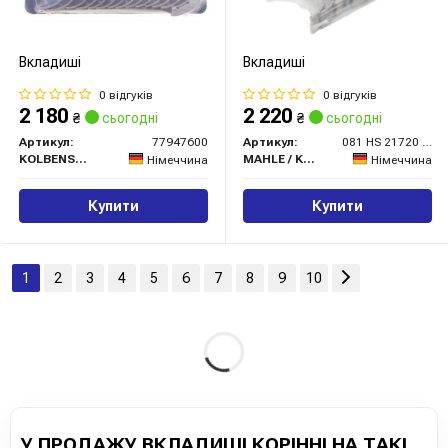
Вкладиші
Вкладиші
0 відгуків
0 відгуків
2 180
2 220
₴
сьогодні
₴
сьогодні
Артикул:
77947600
Артикул:
081 HS 21720 000
KOLBENSCHMIDT
MAHLE / KNECHT
Німеччина
Німеччина
Купити
Купити
1
2
3
4
5
6
7
8
9
10
У ПРОДАЖУ ВКЛАДИШІ КОРІННІ НА ТАКІ