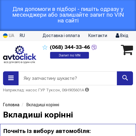
Для допомоги в підборі - пишіть одразу у
месенджери або залишайте запит по VIN
на сайті
UA
RU
Доставка і оплата
Контакти
Вхід
(068)
344-33-46
Запит по VIN
Яку запчастину шукаєте?
Наприклад: насос ГУР Туксон, 06H905601A
Головна
Вкладиші корінні
Вкладиші корінні
Почніть із вибору автомобіля: