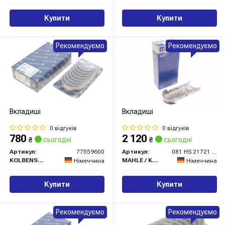
Купити
Купити
Рекомендуємо
Рекомендуємо
Вкладиші
Вкладиші
0 відгуків
0 відгуків
780
2 120
₴
сьогодні
₴
сьогодні
Артикул:
77559600
Артикул:
081 HS 21721 000
KOLBENSCHMIDT
MAHLE / KNECHT
Німеччина
Німеччина
Купити
Купити
Рекомендуємо
Рекомендуємо