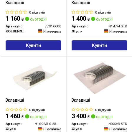
Вкладиші
Вкладиші
0 відгуків
0 відгуків
1 160
1 400
₴
сьогодні
₴
сьогодні
Артикул:
77916600
Артикул:
N147/4 STD
KOLBENSCHMIDT
Glyco
Німеччина
Німеччина
Купити
Купити
Вкладиші
Вкладиші
0 відгуків
0 відгуків
1 460
3 400
₴
сьогодні
₴
сьогодні
Артикул:
H1096/5 0.25MM
Артикул:
H033/5 STD
Glyco
Glyco
Німеччина
Німеччина