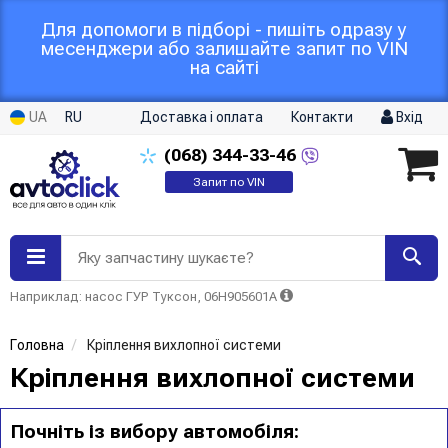
Для допомоги в підборі - пишіть одразу у
месенджери або залишайте запит по VIN
на сайті
UA
RU
Доставка і оплата
Контакти
Вхід
(068)
344-33-46
Запит по VIN
Яку запчастину шукаєте?
Наприклад: насос ГУР Туксон, 06H905601A
Головна
Кріплення вихлопної системи
Кріплення вихлопної системи
Почніть із вибору автомобіля: