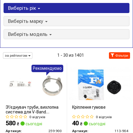
Виберіть рік
Виберіть марку
Виберіть модель
1 - 30 из 1401
за рейтингом
Фільтри
Рекомендуємо
З\'єднувач труби, вихлопна
Кріплення гумове
система для V-Band
з\'єднань VAG 75 мм (вир-во
0 відгуків
0 відгуків
Elring)
580
40
₴
сьогодні
₴
сьогодні
Артикул:
259.900
Артикул:
113-904