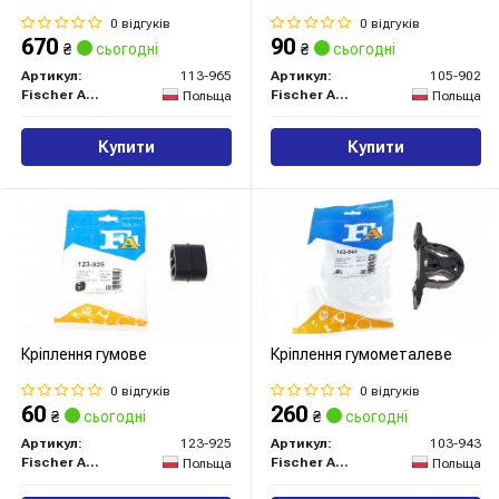
0 відгуків
0 відгуків
670
90
₴
сьогодні
₴
сьогодні
Артикул:
113-965
Артикул:
105-902
Fischer Automotive One (FA1)
Fischer Automotive One (FA1)
Польща
Польща
Купити
Купити
Кріплення гумове
Кріплення гумометалеве
0 відгуків
0 відгуків
60
260
₴
сьогодні
₴
сьогодні
Артикул:
123-925
Артикул:
103-943
Fischer Automotive One (FA1)
Fischer Automotive One (FA1)
Польща
Польща