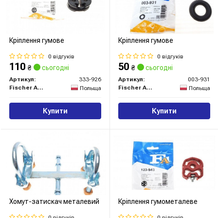
Кріплення гумове
Кріплення гумове
0 відгуків
0 відгуків
110
50
₴
сьогодні
₴
сьогодні
Артикул:
333-926
Артикул:
003-931
Fischer Automotive One (FA1)
Fischer Automotive One (FA1)
Польща
Польща
Купити
Купити
Хомут-затискач металевий
Кріплення гумометалеве
0 відгуків
0 відгуків