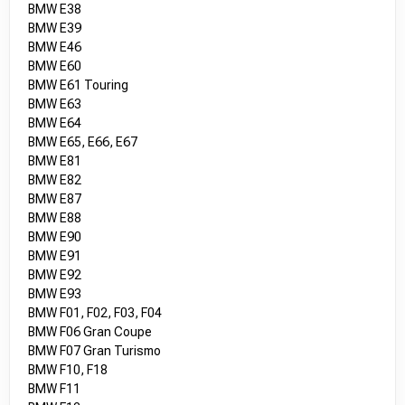
BMW E38
BMW E39
BMW E46
BMW E60
BMW E61 Touring
BMW E63
BMW E64
BMW E65, E66, E67
BMW E81
BMW E82
BMW E87
BMW E88
BMW E90
BMW E91
BMW E92
BMW E93
BMW F01, F02, F03, F04
BMW F06 Gran Coupe
BMW F07 Gran Turismo
BMW F10, F18
BMW F11