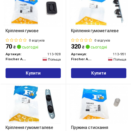
Кріплення гумове
Кріплення гумометалеве
0 відгуків
0 відгуків
70
320
₴
сьогодні
₴
сьогодні
Артикул:
113-928
Артикул:
113-951
Fischer Automotive One (FA1)
Fischer Automotive One (FA1)
Польща
Польща
Купити
Купити
Кріплення гумометалеве
Пружина стискання