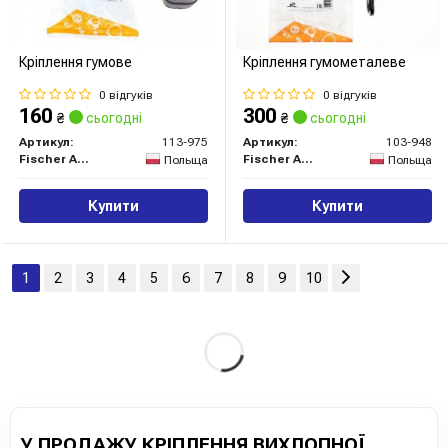
Кріплення гумове
Кріплення гумометалеве
0 відгуків
0 відгуків
160
300
₴
сьогодні
₴
сьогодні
Артикул:
113-975
Артикул:
103-948
Fischer Automotive One (FA1)
Fischer Automotive One (FA1)
Польща
Польща
Купити
Купити
1
2
3
4
5
6
7
8
9
10
У ПРОДАЖУ КРІПЛЕННЯ ВИХЛОПНОЇ