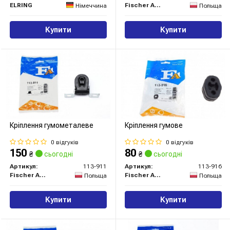
ELRING
Fischer Automotive One (FA1)
Німеччина
Польща
Купити
Купити
Кріплення гумометалеве
Кріплення гумове
0 відгуків
0 відгуків
150
80
₴
сьогодні
₴
сьогодні
Артикул:
113-911
Артикул:
113-916
Fischer Automotive One (FA1)
Fischer Automotive One (FA1)
Польща
Польща
Купити
Купити