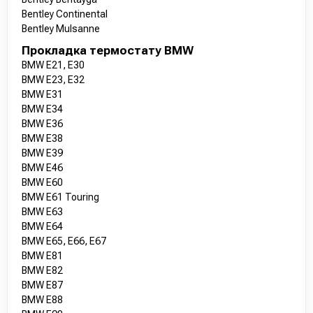
Bentley Continental
Bentley Mulsanne
Прокладка термостату BMW
BMW E21, E30
BMW E23, E32
BMW E31
BMW E34
BMW E36
BMW E38
BMW E39
BMW E46
BMW E60
BMW E61 Touring
BMW E63
BMW E64
BMW E65, E66, E67
BMW E81
BMW E82
BMW E87
BMW E88