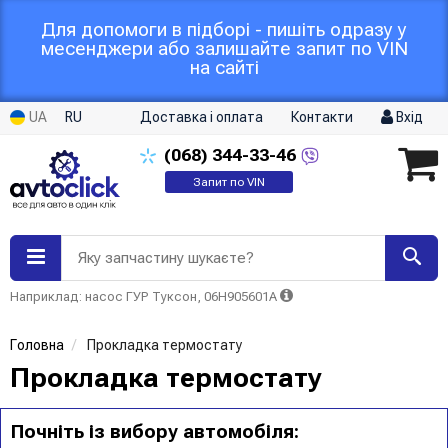
Для допомоги в підборі - пишіть одразу у
месенджери або залишайте запит по VIN
на сайті
UA
RU
Доставка і оплата
Контакти
Вхід
(068)
344-33-46
Запит по VIN
Яку запчастину шукаєте?
Наприклад: насос ГУР Туксон, 06H905601A
Головна
Прокладка термостату
Прокладка термостату
Почніть із вибору автомобіля: