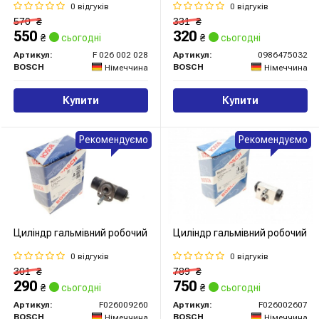
0 відгуків
0 відгуків
570
₴
331
₴
550
320
₴
сьогодні
₴
сьогодні
Артикул:
F 026 002 028
Артикул:
0986475032
BOSCH
BOSCH
Німеччина
Німеччина
Купити
Купити
Рекомендуємо
Рекомендуємо
Циліндр гальмівний робочий
Циліндр гальмівний робочий
0 відгуків
0 відгуків
301
₴
789
₴
290
750
₴
сьогодні
₴
сьогодні
Артикул:
F026009260
Артикул:
F026002607
BOSCH
BOSCH
Німеччина
Німеччина