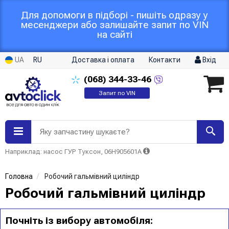
Для допомоги в підборі - пишіть одразу у
месенджери або залишайте запит по VIN
на сайті
UA
RU
Доставка і оплата
Контакти
Вхід
(068)
344-33-46
Запит по VIN
Яку запчастину шукаєте?
Наприклад: насос ГУР Туксон, 06H905601A
Головна
Робочий гальмівний циліндр
Робочий гальмівний циліндр
Почніть із вибору автомобіля: