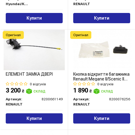
Hyundai/Kia/Mobis
RENAULT
Купити
Купити
Оригінал
Оригінал
ЕЛЕМЕНТ ЗАМКА ДВЕРІ
Кнопка відкриття багажника
Renault Megane II/Scenic II
03-
0 відгуків
0 відгуків
3 200
1 890
₴
склад
₴
склад
Артикул:
8200661149
Артикул:
8200076256
RENAULT
RENAULT
Купити
Купити