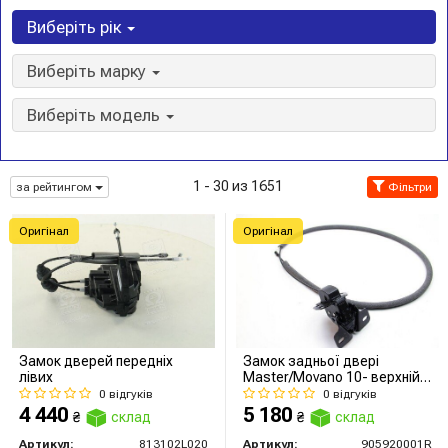
Виберіть рік
Виберіть марку
Виберіть модель
1 - 30 из 1651
за рейтингом
Фільтри
Оригінал
Оригінал
Замок дверей передніх
Замок задньої двері
лівих
Master/Movano 10- верхній
Пр.
0 відгуків
0 відгуків
4 440
5 180
₴
склад
₴
склад
Артикул:
813102L020
Артикул:
905920001R