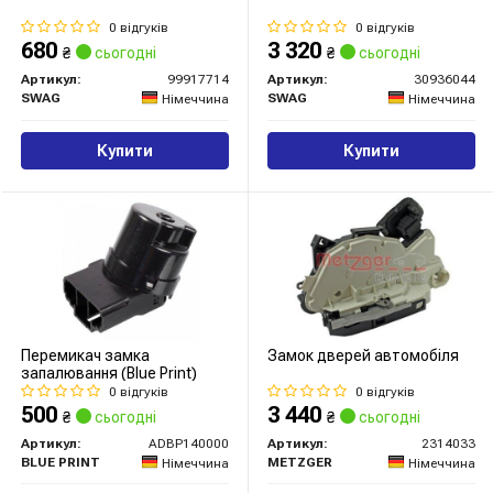
0 відгуків
0 відгуків
680
3 320
₴
сьогодні
₴
сьогодні
Артикул:
99917714
Артикул:
30936044
SWAG
SWAG
Німеччина
Німеччина
Купити
Купити
Перемикач замка
Замок дверей автомобіля
запалювання (Blue Print)
0 відгуків
0 відгуків
500
3 440
₴
сьогодні
₴
сьогодні
Артикул:
ADBP140000
Артикул:
2314033
BLUE PRINT
METZGER
Німеччина
Німеччина