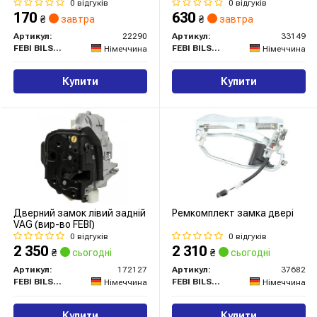
0 відгуків
0 відгуків
170
630
₴
завтра
₴
завтра
Артикул:
22290
Артикул:
33149
FEBI BILSTEIN
FEBI BILSTEIN
Німеччина
Німеччина
Купити
Купити
Дверний замок лівий задній
Ремкомплект замка двері
VAG (вир-во FEBI)
0 відгуків
0 відгуків
2 350
2 310
₴
сьогодні
₴
сьогодні
Артикул:
172127
Артикул:
37682
FEBI BILSTEIN
FEBI BILSTEIN
Німеччина
Німеччина
Купити
Купити