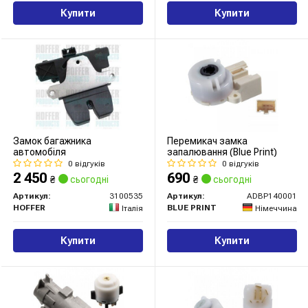
Купити
Купити
Замок багажника
Перемикач замка
автомобіля
запалювання (Blue Print)
0 відгуків
0 відгуків
2 450
690
₴
сьогодні
₴
сьогодні
Артикул:
3100535
Артикул:
ADBP140001
HOFFER
BLUE PRINT
Італія
Німеччина
Купити
Купити