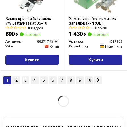
Замок кришки багажника
Замок вала без вимикача
VW Jetta/Passat 05-10
запалювання (OE)
0 відгуків
0 відгуків
890
1 430
₴
сьогодні
₴
сьогодні
Артикул:
88271793101
Артикул:
B17962
Vika
Borsehung
Китай
Німеччина
Купити
Купити
1
2
3
4
5
6
7
8
9
10