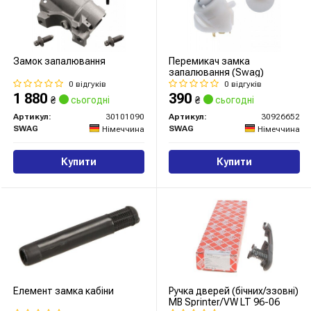
Замок запалювання
Перемикач замка
запалювання (Swag)
0 відгуків
0 відгуків
1 880
390
₴
сьогодні
₴
сьогодні
Артикул:
30101090
Артикул:
30926652
SWAG
SWAG
Німеччина
Німеччина
Купити
Купити
Елемент замка кабіни
Ручка дверей (бічних/ззовні)
MB Sprinter/VW LT 96-06