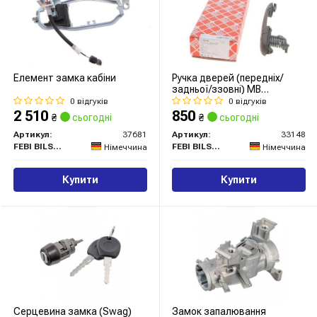
Елемент замка кабіни
Ручка дверей (передніх/
задньої/ззовні) MB
Sprinter/VW LT 96-
0 відгуків
0 відгуків
2 510
850
₴
сьогодні
₴
сьогодні
Артикул:
37681
Артикул:
33148
FEBI BILSTEIN
FEBI BILSTEIN
Німеччина
Німеччина
Купити
Купити
Серцевина замка (Swag)
Замок запалювання