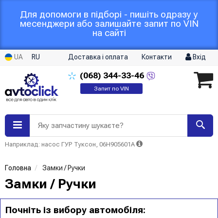
Для допомоги в підборі - пишіть одразу у
месенджери або залишайте запит по VIN
на сайті
UA
RU
Доставка і оплата
Контакти
Вхід
(068)
344-33-46
Запит по VIN
Яку запчастину шукаєте?
Наприклад: насос ГУР Туксон, 06H905601A
Головна
Замки / Ручки
Замки / Ручки
Почніть із вибору автомобіля: