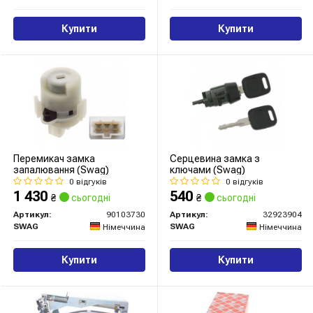
Купити
Купити
Перемикач замка
Серцевина замка з
запалювання (Swag)
ключами (Swag)
0 відгуків
0 відгуків
1 430
540
₴
сьогодні
₴
сьогодні
Артикул:
90103730
Артикул:
32923904
SWAG
SWAG
Німеччина
Німеччина
Купити
Купити