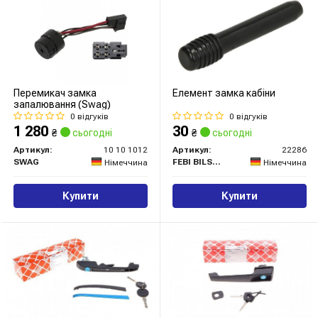
Перемикач замка
Елемент замка кабіни
запалювання (Swag)
0 відгуків
0 відгуків
1 280
30
₴
сьогодні
₴
сьогодні
Артикул:
10 10 1012
Артикул:
22286
SWAG
FEBI BILSTEIN
Німеччина
Німеччина
Купити
Купити