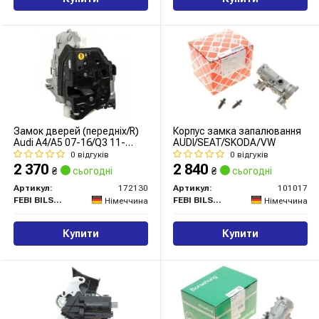
Замок дверей (передніх/R)
Корпус замка запалювання
Audi A4/A5 07-16/Q3 11-
AUDI/SEAT/SKODA/VW
18/Q5 08-17/Q7 06-15
0 відгуків
0 відгуків
2 370
2 840
₴
сьогодні
₴
сьогодні
Артикул:
172130
Артикул:
101017
FEBI BILSTEIN
FEBI BILSTEIN
Німеччина
Німеччина
Купити
Купити