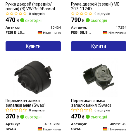
Ручка дверей (передніх/
Ручка дверей (ззовні) MB
ззовні) (R) VW Golf/Passat
207-1124D
83-88
0 відгуків
0 відгуків
470
790
₴
сьогодні
₴
сьогодні
Артикул:
15434
Артикул:
17254
FEBI BILSTEIN
FEBI BILSTEIN
Німеччина
Німеччина
Купити
Купити
Перемикач замка
Перемикач замка
запалювання (Swag)
запалювання (Swag)
0 відгуків
0 відгуків
370
470
₴
сьогодні
₴
сьогодні
Артикул:
40903861
Артикул:
40926149
SWAG
SWAG
Німеччина
Німеччина