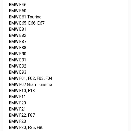
BMW E46
BMW E60
BMW E61 Touring
BMW E65, E66, E67
BMW E81
BMW E82
BMW E87
BMW E88
BMW E90
BMW E91
BMW E92
BMW E93
BMW F01, F02, F03, F04
BMW F07 Gran Turismo
BMW F10, F18
BMW F11
BMW F20
BMW F21
BMW F22, F87
BMW F23
BMW F30, F35, F80