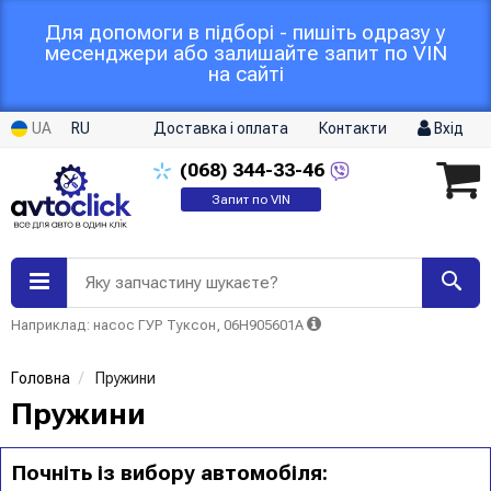
Для допомоги в підборі - пишіть одразу у
месенджери або залишайте запит по VIN
на сайті
UA
RU
Доставка і оплата
Контакти
Вхід
(068)
344-33-46
Запит по VIN
Яку запчастину шукаєте?
Наприклад: насос ГУР Туксон, 06H905601A
Головна
Пружини
Пружини
Почніть із вибору автомобіля: