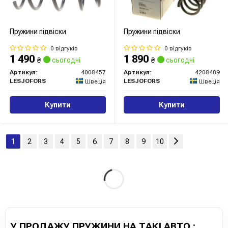
Пружини підвіски
Пружини підвіски
0 відгуків
0 відгуків
1 490
1 890
₴
сьогодні
₴
сьогодні
Артикул:
4008457
Артикул:
4208489
LESJOFORS
LESJOFORS
Швеція
Швеція
Купити
Купити
1
2
3
4
5
6
7
8
9
10
У ПРОДАЖУ ПРУЖИНИ НА ТАКІ АВТО :