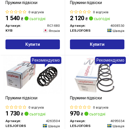
Пружини підвіски
Пружини підвіски
0 відгуків
0 відгуків
1 540
2 120
₴
сьогодні
₴
сьогодні
Артикул:
RC1680
Артикул:
4008530
KYB
LESJOFORS
Японія
Швеція
Купити
Купити
Рекомендуємо
Рекомендуємо
Пружини підвіски
Пружини підвіски
0 відгуків
0 відгуків
1 730
970
₴
сьогодні
₴
сьогодні
Артикул:
4263504
Артикул:
4095034
LESJOFORS
LESJOFORS
Швеція
Швеція