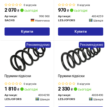
0 відгуків
0 відгуків
2 070
970
₴
сьогодні
₴
сьогодні
Артикул:
996 960
Артикул:
4004259
SACHS
LESJOFORS
Німеччина
Швеція
Купити
Купити
Рекомендуємо
Рекомендуємо
Пружини підвіски
Пружини підвіски
0 відгуків
0 відгуків
1 810
2 330
₴
сьогодні
₴
сьогодні
Артикул:
4004290
Артикул:
4008490
LESJOFORS
LESJOFORS
Швеція
Швеція