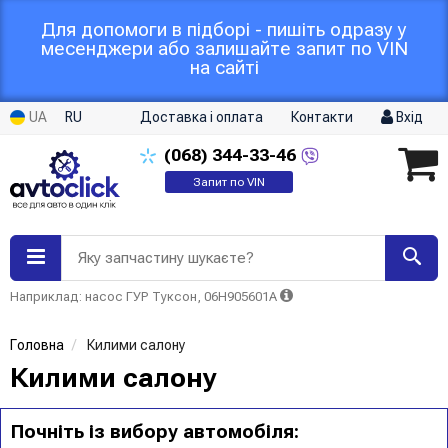
Для допомоги в підборі - пишіть одразу у
месенджери або залишайте запит по VIN
на сайті
UA
RU
Доставка і оплата
Контакти
Вхід
(068)
344-33-46
Запит по VIN
Яку запчастину шукаєте?
Наприклад: насос ГУР Туксон, 06H905601A
Головна
Килими салону
Килими салону
Почніть із вибору автомобіля: