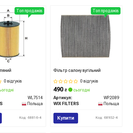
Топ продажів
Топ продажів
ляний
Фільтр салону вугільний
0 відгуків
0 відгуків
490
ьогодні
₴
сьогодні
WL7514
Артикул:
WP2089
RS
Польща
WIX FILTERS
Польща
Купити
Код: 68816-4
Код: 68932-4