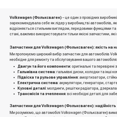
Volkswagen (Фольксваген)
– це один з провідних виробник
зарекомендувала себе як лідер у виробництві автомобілів, як
відрізняється стильним виглядом, передовими функціями та
стані, важливо використовувати тільки якісні запчастини, як
Запчастини для Volkswagen (Фольксваген): якість на н
Ми пропонуємо широкий вибір запчастин для автомобілів Volks
необхідне для ремонту та обслуговування вашого автомобіля
Двигун та його компоненти
: оригінальні та перевірен
Гальмівна система
: гальмівні диски, колодки та інші
Підвіска та рульове управління
: амортизатори, стійки
Електрична система
: акумулятори, генератори, старте
Кузовні деталі
: молдинги, решітки радіатора, дзеркала
Трансмісія та зчеплення
: всі необхідні деталі для за
Запчастини для Volkswagen (Фольксваген): надійність 
Ми розуміємо, що автомобілі Volkswagen (Фольксваген) вимага