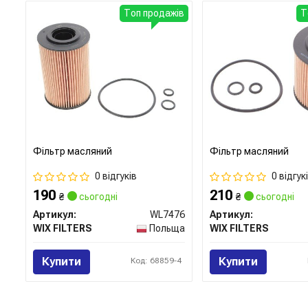
Топ продажів
Т
Фільтр масляний
Фільтр масляний
0 відгуків
0 відгук
190
210
₴
сьогодні
₴
сьогодні
Артикул:
WL7476
Артикул:
WIX FILTERS
Польща
WIX FILTERS
Купити
Купити
Код: 68859-4