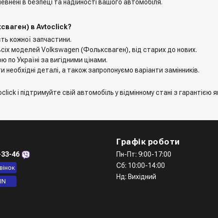
евнені в безпеці та надійності вашого автомобіля.
ваген) в Avtoclick?
сть кожної запчастини.
всіх моделей Volkswagen (Фольксваген), від старих до нових.
ю по Україні за вигідними цінами.
 необхідні деталі, а також запропонуємо варіанти замінників.
ck і підтримуйте свій автомобіль у відмінному стані з гарантією як
Графік роботи
-33-46
Пн-Пт: 9:00-17:00
Сб: 10:00-14:00
вінок
Нд: Вихідний
IN