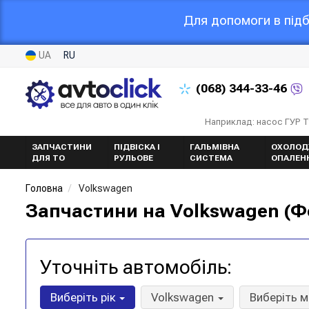
Для допомоги в підб
UA
RU
(068)
344-33-46
Наприклад: насос ГУР 
ЗАПЧАСТИНИ
ПІДВІСКА І
ГАЛЬМІВНА
ОХОЛОД
ДЛЯ ТО
РУЛЬОВЕ
СИСТЕМА
ОПАЛЕН
Головна
Volkswagen
Запчастини на Volkswagen (Ф
Уточніть автомобіль:
Виберіть рік
Volkswagen
Виберіть 