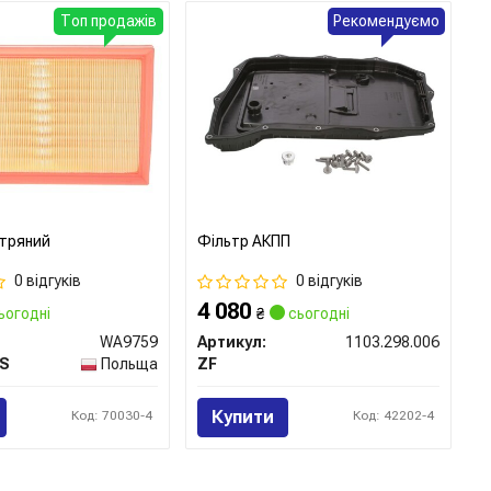
Топ продажів
Рекомендуємо
ітряний
Фільтр АКПП
0 відгуків
0 відгуків
4 080
ьогодні
₴
сьогодні
WA9759
Артикул:
1103.298.006
RS
Польща
ZF
Купити
Код: 70030-4
Код: 42202-4