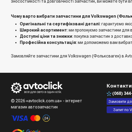
зносостійкості та довговічності запчастин, ви можете бути вп
Чому варто вибрати запчастини для Volkswagen (Фолькс
Оригінальні та сертифіковані деталі
: гарантуємо які
Широкий асортимент
: ми пропонуємо запчастини для 
Доступні ціни та знижки
: покупка запчастин з доставко
Професійна консультація
: ми допоможемо вам вибрати
Замовляйте запчастини для Volkswagen (Фольксваген) в Avtocli
Контакти
(068)
344
© 2026 «avtoclick.com.ua» - інтернет
Замовити дз
магазин автозапчастин
Запит по V