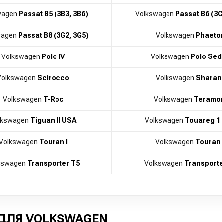
wagen
Passat B5 (3B3, 3B6)
Volkswagen
Passat B6 (3C
wagen
Passat B8 (3G2, 3G5)
Volkswagen
Phaeto
Volkswagen
Polo IV
Volkswagen
Polo Se
Volkswagen
Scirocco
Volkswagen
Sharan 
Volkswagen
T-Roc
Volkswagen
Teramo
lkswagen
Tiguan II USA
Volkswagen
Touareg 1 
Volkswagen
Touran I
Volkswagen
Touran 
kswagen
Transporter T5
Volkswagen
Transporte
ДЛЯ VOLKSWAGEN