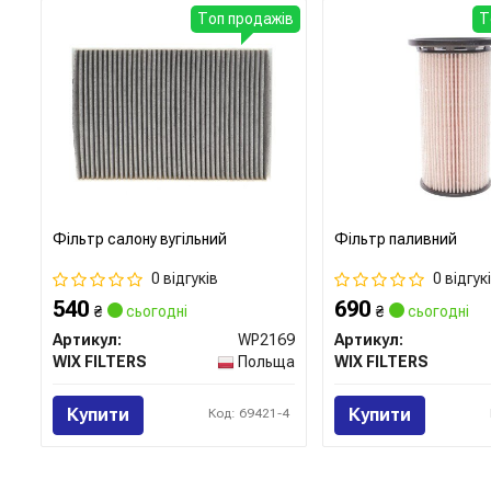
Топ продажів
Т
Фільтр салону вугільний
Фільтр паливний
0 відгуків
0 відгук
540
690
₴
сьогодні
₴
сьогодні
Артикул:
WP2169
Артикул:
WIX FILTERS
Польща
WIX FILTERS
Купити
Купити
Код: 69421-4