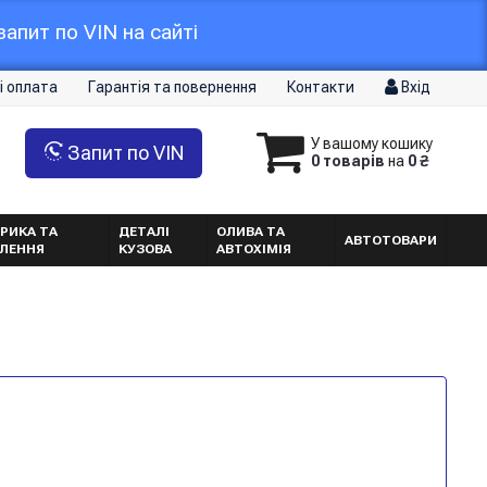
апит по VIN на сайті
і оплата
Гарантія та повернення
Контакти
Вхід
У вашому кошику
Запит по VIN
0 товарів
на
0 ₴
РИКА ТА
ДЕТАЛІ
ОЛИВА ТА
АВТОТОВАРИ
ТЛЕННЯ
КУЗОВА
АВТОХІМІЯ