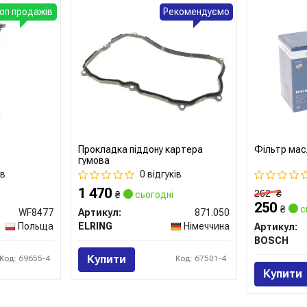
оп продажів
Рекомендуємо
Прокладка піддону картера
Фільтр мас
гумова
ів
0 відгуків
1 470
262
₴
₴
сьогодні
250
₴
с
WF8477
Артикул:
871.050
Польща
ELRING
Німеччина
Артикул:
BOSCH
Купити
Код: 69655-4
Код: 67501-4
Купити