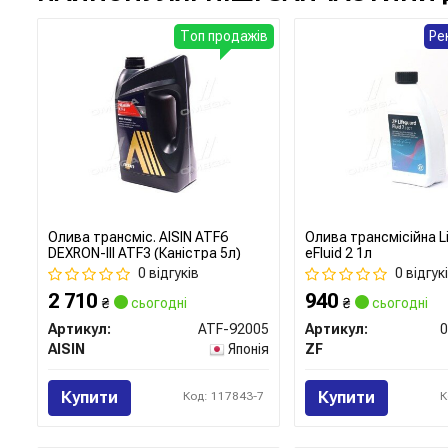
Топ продажів
Ре
Олива трансміс. AISIN ATF6
Олива трансмісійна L
DEXRON-III ATF3 (Каністра 5л)
eFluid 2 1л
0 відгуків
0 відгук
2 710
940
₴
сьогодні
₴
сьогодні
Артикул:
ATF-92005
Артикул:
0
AISIN
Японія
ZF
Купити
Купити
Код: 117843-7
К