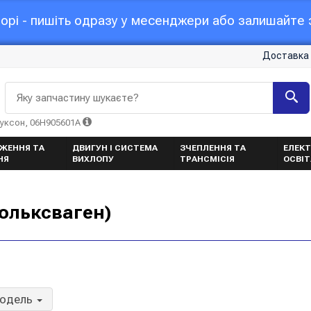
орі - пишіть одразу у месенджери або залишайте з
Доставка 
Яку запчастину шукаєте?
Туксон, 06H905601A
ЖЕННЯ ТА
ДВИГУН І СИСТЕМА
ЗЧЕПЛЕННЯ ТА
ЕЛЕКТ
НЯ
ВИХЛОПУ
ТРАНСМІСІЯ
ОСВІ
ольксваген)
модель