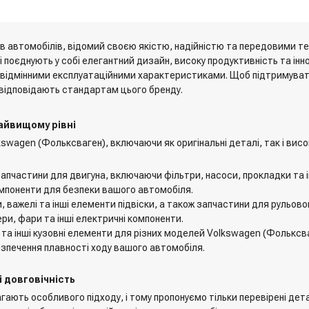
ів автомобілів, відомий своєю якістю, надійністю та передовими т
і поєднують у собі елегантний дизайн, високу продуктивність та ін
 відмінними експлуатаційними характеристиками. Щоб підтримуват
і відповідають стандартам цього бренду.
айвищому рівні
wagen (Фольксваген), включаючи як оригінальні деталі, так і висо
:
і запчастини для двигуна, включаючи фільтри, насоси, прокладки та і
 компоненти для безпеки вашого автомобіля.
, важелі та інші елементи підвіски, а також запчастини для рульово
ри, фари та інші електричні компоненти.
 та інші кузовні елементи для різних моделей Volkswagen (Фольксва
безпечення плавності ходу вашого автомобіля.
і довговічність
ють особливого підходу, і тому пропонуємо тільки перевірені детал