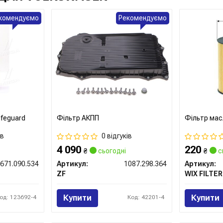
комендуємо
Рекомендуємо
ifeguard
Фільтр АКПП
Фільтр мас
ів
0 відгуків
4 090
220
₴
сьогодні
₴
с
671.090.534
Артикул:
1087.298.364
Артикул:
ZF
WIX FILTE
Купити
Купити
од: 123692-4
Код: 42201-4