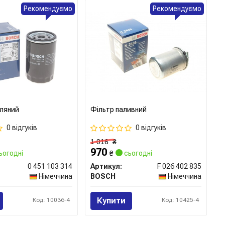
Рекомендуємо
Рекомендуємо
ляний
Фільтр паливний
0 відгуків
0 відгуків
1 016
₴
970
ьогодні
₴
сьогодні
0 451 103 314
Артикул:
F 026 402 835
Німеччина
BOSCH
Німеччина
Купити
Код: 10036-4
Код: 10425-4