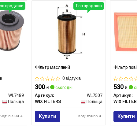
оп продажів
Топ продажів
Фільтр масляний
Фільтр пов
ів
0 відгуків
300
530
₴
сьогодні
₴
с
WL7489
Артикул:
WL7507
Артикул:
Польща
WIX FILTERS
Польща
WIX FILTE
Купити
Купити
Код: 69004-4
Код: 69066-4