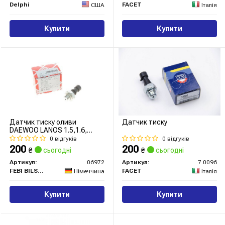
Delphi
FACET
США
Італія
Купити
Купити
Датчик тиску оливи
Датчик тиску
DAEWOO LANOS 1.5,1.6,
OPEL OMEGA AB, KADETT E,
0 відгуків
0 відгуків
VECTRA AB (вир-во FEBI)
200
200
₴
сьогодні
₴
сьогодні
Артикул:
06972
Артикул:
7.0096
FEBI BILSTEIN
FACET
Німеччина
Італія
Купити
Купити