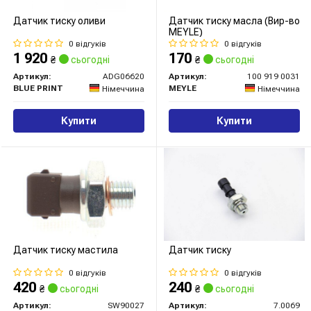
Датчик тиску оливи
Датчик тиску масла (Вир-во
MEYLE)
0 відгуків
0 відгуків
1 920
170
₴
сьогодні
₴
сьогодні
Артикул:
ADG06620
Артикул:
100 919 0031
BLUE PRINT
MEYLE
Німеччина
Німеччина
Купити
Купити
Датчик тиску мастила
Датчик тиску
0 відгуків
0 відгуків
420
240
₴
сьогодні
₴
сьогодні
Артикул:
SW90027
Артикул:
7.0069