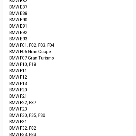
BMW E82
BMW E87
BMW E88
BMW E90
BMW E91
BMW E92
BMW E93
BMW F01, F02, F03, F04
BMW F06 Gran Coupe
BMW F07 Gran Turismo
BMW F10, F18
BMW F11
BMW F12
BMW F13
BMW F20
BMW F21
BMW F22, F87
BMW F23
BMW F30, F35, F80
BMW F31
BMW F32, F82
BMW F33, F83