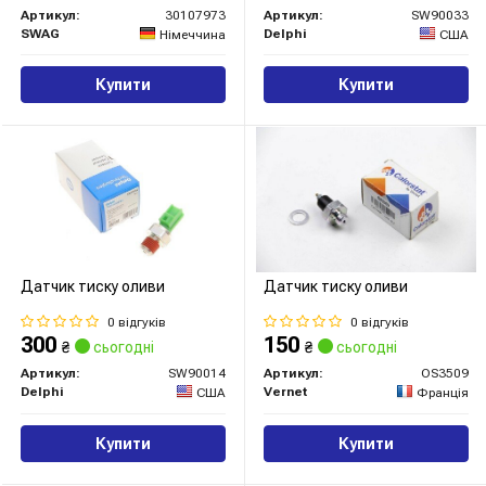
Артикул:
30107973
Артикул:
SW90033
SWAG
Delphi
Німеччина
США
Купити
Купити
Датчик тиску оливи
Датчик тиску оливи
0 відгуків
0 відгуків
300
150
₴
сьогодні
₴
сьогодні
Артикул:
SW90014
Артикул:
OS3509
Delphi
Vernet
США
Франція
Купити
Купити