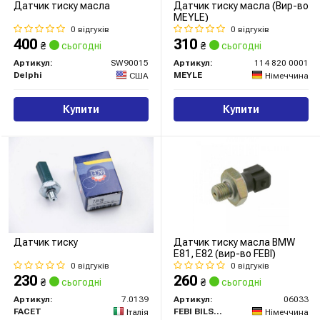
Датчик тиску масла
Датчик тиску масла (Вир-во
MEYLE)
0 відгуків
0 відгуків
400
310
₴
сьогодні
₴
сьогодні
Артикул:
SW90015
Артикул:
114 820 0001
Delphi
MEYLE
США
Німеччина
Купити
Купити
Датчик тиску
Датчик тиску масла BMW
E81, E82 (вир-во FEBI)
0 відгуків
0 відгуків
230
260
₴
сьогодні
₴
сьогодні
Артикул:
7.0139
Артикул:
06033
FACET
FEBI BILSTEIN
Італія
Німеччина