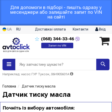
Для допомоги в підборі - пишіть одразу у
месенджери або залишайте запит по VIN
на сайті
UA
RU
Доставка і оплата
Контакти
Вхід
(068)
344-33-46
Запит по VIN
Яку запчастину шукаєте?
Наприклад: насос ГУР Туксон, 06H905601A
Головна
Датчик тиску масла
Датчик тиску масла
Почніть із вибору автомобіля: