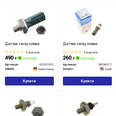
Датчик тиску оливи
Датчик тиску оливи
0 відгуків
0 відгуків
490
260
₴
сьогодні
₴
сьогодні
Артикул:
62937031
Артикул:
SW90017
SWAG
Delphi
Німеччина
США
Купити
Купити