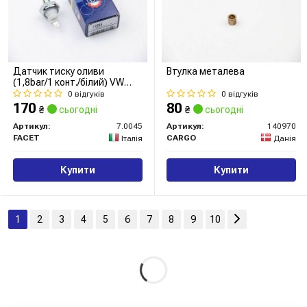
Датчик тиску оливи
Втулка металева
(1,8bar/1 конт./білий) VW
T3/T4/LT 73-04
0 відгуків
0 відгуків
170
80
₴
сьогодні
₴
сьогодні
Артикул:
7.0045
Артикул:
140970
FACET
CARGO
Італія
Данія
Купити
Купити
1
2
3
4
5
6
7
8
9
10