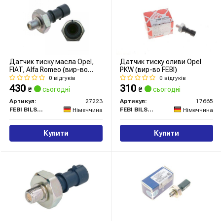
Датчик тиску масла Opel,
Датчик тиску оливи Opel
FIAT, Alfa Romeo (вир-во
PKW (вир-во FEBI)
FEBI)
0 відгуків
0 відгуків
430
310
₴
сьогодні
₴
сьогодні
Артикул:
27223
Артикул:
17665
FEBI BILSTEIN
FEBI BILSTEIN
Німеччина
Німеччина
Купити
Купити