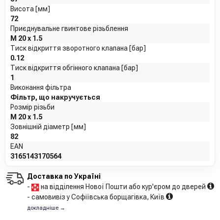
Висота [мм]
72
Приєднувальне гвинтове різьблення
M 20 x 1.5
Тиск відкриття зворотного клапана [бар]
0.12
Тиск відкриття обгінного клапана [бар]
1
Виконання фільтра
Фільтр, що накручується
Розмір різьби
M 20 x 1.5
Зовнішній діаметр [мм]
82
EAN
3165143170564
Доставка по Україні
-
на відділення Нової Пошти або кур'єром до дверей
- самовивіз у Софіївська борщагівка, Київ
докладніше →