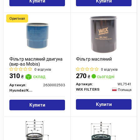
Купити
Купити
Оригінал
Фільтр масляний двигуна
Фільтр масляний
(вир-во Mobis)
0 відгуків
0 відгуків
310
270
₴
склад
₴
сьогодні
Артикул:
WL7541
Артикул:
2630002503
WIX FILTERS
Польща
Hyundai/Kia/Mobis
Купити
Купити