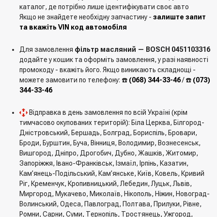
1230A153
каталог, де потрібно лише ідентифікувати своє авто
15208AA130
Якщо не знайдете необхідну запчастину -
залиште запит
15208AA12A
та вкажіть VIN код автомобіля
JEEP/CHRYSLER/DODGE:
Для замовлення
фільтр масляний — BOSCH 0451103316
04186165
додайте у кошик та оформіть замовлення, у разі наявності
4186165
промокоду - вкажіть його. Якщо виникають складнощі -
можете замовити по телефону: ☎️
(068) 344-33-46
/ ☎️
(073)
HONDA:
344-33-46
15400611003
15400679004
Відправка в день замовлення по всій Україні (крім
15400679023
тимчасово окупованих територій): Біла Церква, Білгород-
15400MJ0003
Дністровський, Бершадь, Болград, Бориспіль, Бровари,
15400PH1F02
Броди, Бурштин, Буча, Вінниця, Володимир, Вознесенськ,
15400PH9004
Вишгород, Дніпро, Дрогобич, Дубно, Жашків, Житомир,
15410MB0003
Запоріжжя, Івано-Франківськ, Ізмаїл, Ірпінь, Казатин,
Кам’янець-Подільський, Кам’янське, Київ, Ковель, Кривий
FORD:
Ріг, Кременчук, Кропивницький, Лебедин, Луцьк, Львів,
3252742
Миргород, Мукачево, Миколаїв, Нікополь, Ніжин, Новоград-
5021023
Волинський, Одеса, Павлоград, Полтава, Прилуки, Рівне,
9613320
Ромни, Сарни, Суми, Тернопіль, Тростянець, Ужгород,
RFY214302