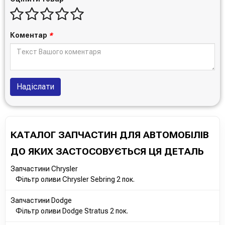
15400PR3505
2630035502
2660035500
Коментар
*
15400PT7005
MZ690116
90485457
RFY214302
RF0123802A9A
Надіслати
RF0123802A
0RF0323802B
0RF0323802A
0RF0323802
КАТАЛОГ ЗАПЧАСТИН ДЛЯ АВТОМОБІЛІВ
15400PR3305
2630035503
ДО ЯКИХ ЗАСТОСОВУЄТЬСЯ ЦЯ ДЕТАЛЬ
2630035A00
032414300
Запчастини Chrysler
037023802
Фільтр оливи Chrysler Sebring 2 пок.
134514300
B35914302
Запчастини Dodge
B63014300
Фільтр оливи Dodge Stratus 2 пок.
B6Y014300