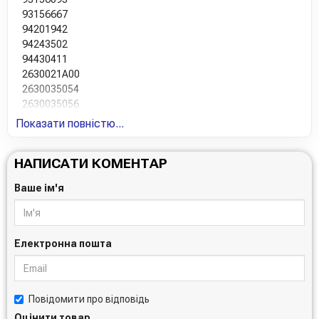
93156667
94201942
94243502
94430411
2630021A00
2630035054
2630035056
K9665400
Показати повністю...
MD069982
MD097003
НАПИСАТИ КОМЕНТАР
MD322508
MD352626
Ваше ім'я
650393
5650304
2630035500
MD136466
Електронна пошта
MD136790
94456741
2630035501
MD356000
Повідомити про відповідь
2630021020
Оцінити товар