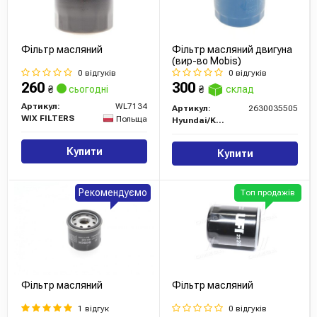
Фільтр масляний
Фільтр масляний двигуна
(вир-во Mobis)
0 відгуків
0 відгуків
260
300
₴
сьогодні
₴
склад
Артикул:
WL7134
Артикул:
2630035505
WIX FILTERS
Польща
Hyundai/Kia/Mobis
Купити
Купити
Рекомендуємо
Топ продажів
Фільтр масляний
Фільтр масляний
1 відгук
0 відгуків