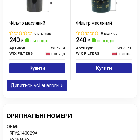
Фільтр масляний
Фільтр масляний
0 відгуків
0 відгуків
240
240
₴
сьогодні
₴
сьогодні
Артикул:
WL7204
Артикул:
WL7171
WIX FILTERS
WIX FILTERS
Польща
Польща
Купити
Купити
Дивитись усі аналоги ↓
ОРИГІНАЛЬНІ НОМЕРИ
OEM:
RFY2143029A
93156093