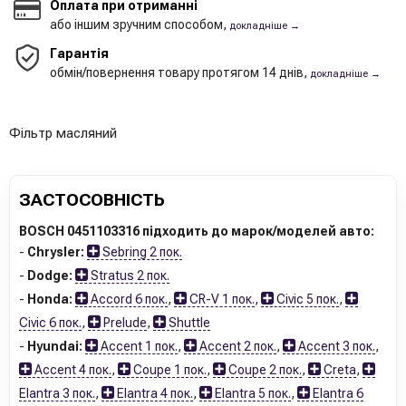
Оплата при отриманні
або іншим зручним способом,
докладніше →
Гарантія
обмін/повернення товару протягом 14 днів,
докладніше →
Фільтр масляний
ЗАСТОСОВНІСТЬ
BOSCH 0451103316 підходить до марок/моделей авто:
-
Chrysler:
Sebring 2 пок.
-
Dodge:
Stratus 2 пок.
-
Honda:
Accord 6 пок.
,
CR-V 1 пок.
,
Civic 5 пок.
,
Civic 6 пок.
,
Prelude
,
Shuttle
-
Hyundai:
Accent 1 пок.
,
Accent 2 пок.
,
Accent 3 пок.
,
Accent 4 пок.
,
Coupe 1 пок.
,
Coupe 2 пок.
,
Creta
,
Elantra 3 пок.
,
Elantra 4 пок.
,
Elantra 5 пок.
,
Elantra 6