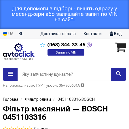
Для допомоги в підборі - пишіть одразу у
месенджери або залишайте запит по VIN
на сайті
UA
RU
Доставка і оплата
Контакти
Вхід
(068)
344-33-46
Запит по VIN
Яку запчастину шукаєте?
Наприклад: насос ГУР Туксон, 06H905601A
Головна
Фільтр оливи
0451103316 BOSCH
Фільтр масляний — BOSCH
0451103316
0 відгуків