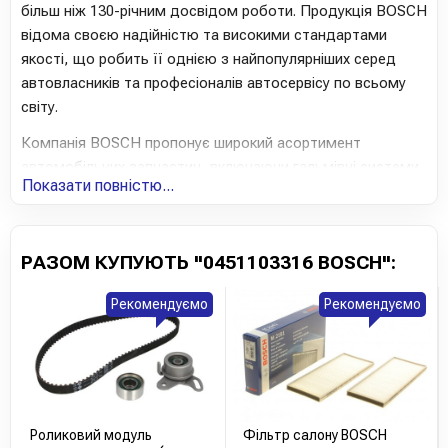
більш ніж 130-річним досвідом роботи. Продукція BOSCH
відома своєю надійністю та високими стандартами
якості, що робить її однією з найпопулярніших серед
автовласників та професіоналів автосервісу по всьому
світу.
Компанія BOSCH пропонує широкий асортимент
автомобільних запчастин, включаючи гальмівні системи,
Показати повністю...
фільтри, акумулятори, свічки запалювання та інші
ключові компоненти. Кожен продукт проходить суворий
контроль якості, щоб гарантувати довговічність і
РАЗОМ КУПУЮТЬ "0451103316 BOSCH":
безпеку на дорозі, відповідаючи сучасним вимогам
автомобілів усіх марок і моделей.
Рекомендуємо
Рекомендуємо
Технології BOSCH постійно вдосконалюються, що
дозволяє бренду залишатися на передовій інновацій в
автомобільній промисловості. Сучасні розробки компанії
дозволяють значно підвищити ефективність і
продуктивність автомобілів, а також знизити їх
Роликовий модуль
Фільтр салону BOSCH
експлуатаційні витрати.