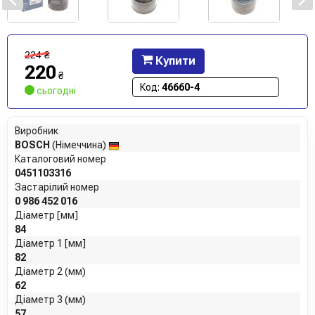
224
₴
Купити
220
₴
Код:
46660-4
сьогодні
Виробник
BOSCH
(Німеччина)
Каталоговий номер
0451103316
Застарілий номер
0 986 452 016
Діаметр [мм]
84
Діаметр 1 [мм]
82
Діаметр 2 (мм)
62
Діаметр 3 (мм)
57