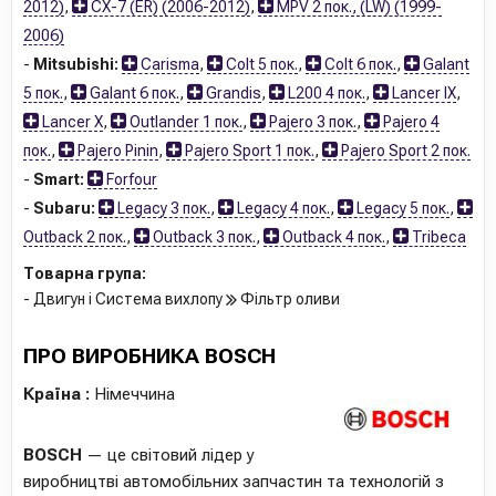
2012)
,
CX-7 (ER) (2006-2012)
,
MPV 2 пок., (LW) (1999-
2006)
-
Mitsubishi:
Carisma
,
Colt 5 пок.
,
Colt 6 пок.
,
Galant
5 пок.
,
Galant 6 пок.
,
Grandis
,
L200 4 пок.
,
Lancer IX
,
Lancer X
,
Outlander 1 пок.
,
Pajero 3 пок.
,
Pajero 4
пок.
,
Pajero Pinin
,
Pajero Sport 1 пок.
,
Pajero Sport 2 пок.
-
Smart:
Forfour
-
Subaru:
Legacy 3 пок.
,
Legacy 4 пок.
,
Legacy 5 пок.
,
Outback 2 пок.
,
Outback 3 пок.
,
Outback 4 пок.
,
Tribeca
Товарна група:
- Двигун і Система вихлопу
Фільтр оливи
ПРО ВИРОБНИКА BOSCH
Країна :
Німеччина
BOSCH
— це світовий лідер у
виробництві автомобільних запчастин та технологій з