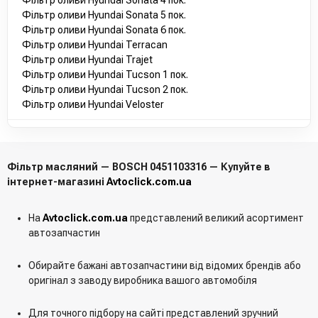
Фільтр оливи Hyundai Sonata 4 пок.
2630021100
Фільтр оливи Hyundai Sonata 5 пок.
2630035004
Фільтр оливи Hyundai Sonata 6 пок.
MD084963
Фільтр оливи Hyundai Terracan
MD409365
Фільтр оливи Hyundai Trajet
MB134953
Фільтр оливи Hyundai Tucson 1 пок.
04243693
Фільтр оливи Hyundai Tucson 2 пок.
MM409365
Фільтр оливи Hyundai Veloster
MC031805
K4862011
4243693
2630035504
Фільтр масляний — BOSCH 0451103316 — Купуйте в
15208AA030
інтернет-магазині
Avtoclick.com.ua
MFL263
A1221800110
15400PLMA02
На
Avtoclick.com.ua
представлений великий асортимент
15400RTA003
автозапчастин
15400ZZ3003
2630035505
Обирайте бажані автозапчастини від відомих брендів або
2630035531
оригінал з заводу виробника вашого автомобіля
JEY014302A
B6Y114302A
Для точного підбору на сайті представлений зручний