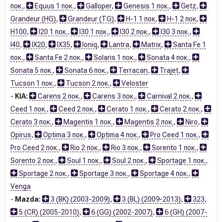
пок.
,
Equus 1 пок.
,
Galloper
,
Genesis 1 пок.
,
Getz
,
Grandeur (HG)
,
Grandeur (TG)
,
H-1 1 пок
,
H-1 2 пок
,
H100
,
I20 1 пок.
,
I30 1 пок.
,
I30 2 пок.
,
I30 3 пок.
,
I40
,
IX20
,
IX35
,
Ioniq
,
Lantra
,
Matrix
,
Santa Fe 1
пок.
,
Santa Fe 2 пок.
,
Solaris 1 пок.
,
Sonata 4 пок.
,
Sonata 5 пок.
,
Sonata 6 пок.
,
Terracan
,
Trajet
,
Tucson 1 пок.
,
Tucson 2 пок.
,
Veloster
-
KIA:
Carens 2 пок.
,
Carens 3 пок.
,
Carnival 2 пок.
,
Ceed 1 пок.
,
Ceed 2 пок.
,
Cerato 1 пок.
,
Cerato 2 пок.
,
Cerato 3 пок.
,
Magentis 1 пок.
,
Magentis 2 пок.
,
Niro
,
Opirus
,
Optima 3 пок.
,
Optima 4 пок.
,
Pro Ceed 1 пок.
,
Pro Ceed 2 пок.
,
Rio 2 пок.
,
Rio 3 пок.
,
Sorento 1 пок.
,
Sorento 2 пок.
,
Soul 1 пок.
,
Soul 2 пок.
,
Sportage 1 пок.
,
Sportage 2 пок.
,
Sportage 3 пок.
,
Sportage 4 пок.
,
Venga
-
Mazda:
3 (BK) (2003-2009)
,
3 (BL) (2009-2013)
,
323
,
5 (CR) (2005-2010)
,
6 (GG) (2002-2007)
,
6 (GH) (2007-