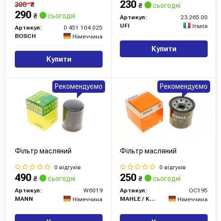
230
300
₴
₴
сьогодні
290
₴
сьогодні
Артикул:
23.265.00
UFI
Італія
Артикул:
0 451 104 025
BOSCH
Німеччина
Купити
Купити
Рекомендуємо
Рекомендуємо
Фільтр масляний
Фільтр масляний
0 відгуків
0 відгуків
490
250
₴
сьогодні
₴
сьогодні
Артикул:
W6019
Артикул:
OC195
MANN
MAHLE / KNECHT
Німеччина
Німеччина