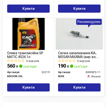
Купити
Купити
Рекомендуємо
Олива трансмісійна SP
Свічка запалювання KIA,
MATIC 4026 1л
NISSAN MAXIMA (вир-во
NGK)
0 відгуків
0 відгуків
560
190
₴
сьогодні
₴
сьогодні
Артикул:
32219
Артикул:
BKR6ES-11
KROON OIL
NGK
Японія
Купити
Купити