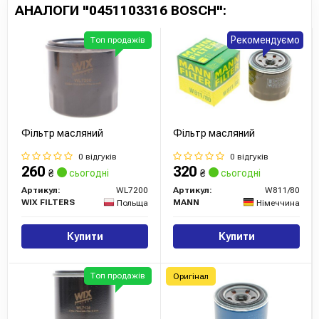
АНАЛОГИ "0451103316 BOSCH":
Рекомендуємо
Топ продажів
Фільтр масляний
Фільтр масляний
0 відгуків
0 відгуків
260
320
₴
сьогодні
₴
сьогодні
Артикул:
WL7200
Артикул:
W811/80
WIX FILTERS
MANN
Польща
Німеччина
Купити
Купити
Топ продажів
Оригінал