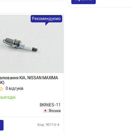
Усі запчастини Valeo →
Рекомендуємо
палювання KIA, NISSAN MAXIMA
GK)
0 відгуків
сьогодні
BKR6ES-11
Японія
Код: 95710-4