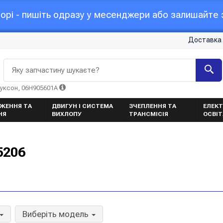
орі - пишіть одразу у месенджери або залишайте з
Доставка 
Яку запчастину шукаєте?
Туксон, 06H905601A
ЖЕННЯ ТА
ДВИГУН І СИСТЕМА
ЗЧЕПЛЕННЯ ТА
ЕЛЕКТ
НЯ
ВИХЛОПУ
ТРАНСМІСІЯ
ОСВІ
5206
Виберіть модель