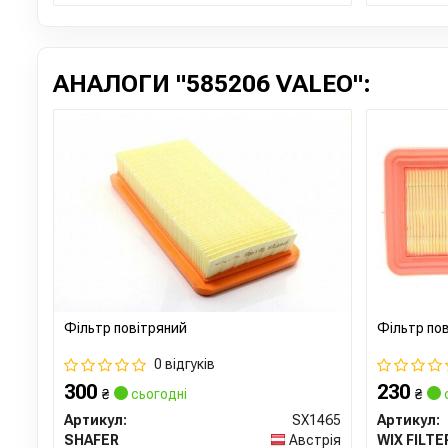
АНАЛОГИ "585206 VALEO":
Фільтр повітряний
Фільтр по
0 відгуків
300
230
₴
сьогодні
₴
Артикул:
SX1465
Артикул:
SHAFER
Австрія
WIX FILTE