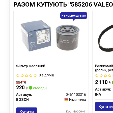
РАЗОМ КУПУЮТЬ "585206 VALEO
Рекомендуємо
Фільтр масляний
Роликовий
(ролик, ре
0 відгуків
2 110
224
₴
₴
220
₴
сьогодні
Артикул:
INA
Артикул:
0451103316
BOSCH
Німеччина
Купити
Купити
Код: 46660-4