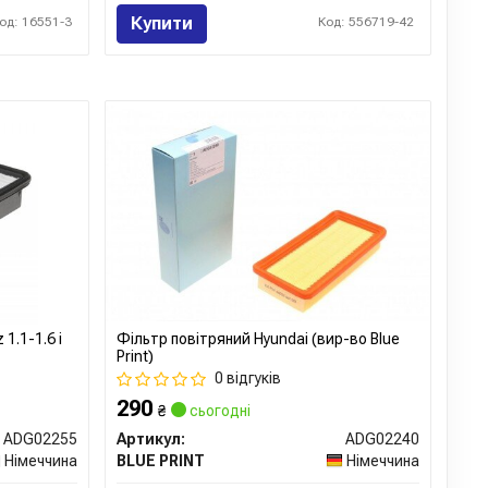
Купити
од: 16551-3
Код: 556719-42
1.1-1.6 i
Фільтр повітряний Hyundai (вир-во Blue
Print)
0 відгуків
290
₴
сьогодні
ADG02255
Артикул:
ADG02240
Німеччина
BLUE PRINT
Німеччина