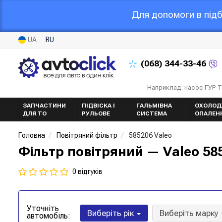
Для допомоги в підб
UA
RU
(068)
344-33-46
Наприклад: насос ГУР 
ЗАПЧАСТИНИ
ПІДВІСКА І
ГАЛЬМІВНА
ОХОЛОД
ДЛЯ ТО
РУЛЬОВЕ
СИСТЕМА
ОПАЛЕН
Головна
Повітряний фільтр
585206 Valeo
Фільтр повітряний — Valeo 58
0 відгуків
Уточніть
Виберіть рік
Виберіть марку
автомобіль: