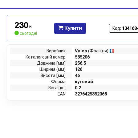
230
₴
Купити
Код:
134168
сьогодні
Виробник
Valeo
(Франція)
Каталоговий номер
585206
Довжина [мм]
256.5
Ширина (мм)
126
Висота [мм]
46
Форма
кутовий
Вага [кг]
0.2
EAN
3276425852068