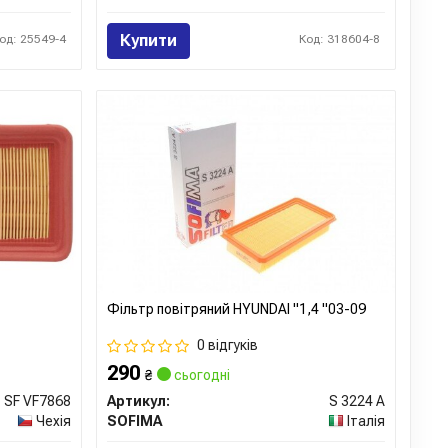
Купити
од: 25549-4
Код: 318604-8
Фільтр повітряний HYUNDAI "1,4 "03-09
0 відгуків
290
₴
сьогодні
SF VF7868
Артикул:
S 3224 A
Чехія
SOFIMA
Італія