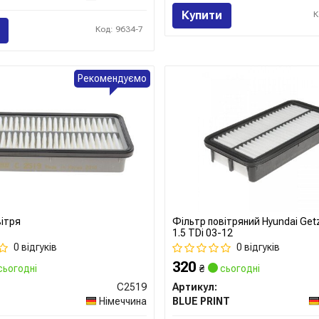
Купити
К
Код: 9634-7
Рекомендуємо
вітря
Фільтр повітряний Hyundai Getz 
1.5 TDi 03-12
0 відгуків
0 відгуків
320
сьогодні
₴
сьогодні
C2519
Артикул:
Німеччина
BLUE PRINT