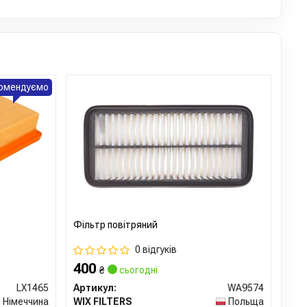
омендуємо
Фільтр повітряний
0 відгуків
400
₴
сьогодні
LX1465
Артикул:
WA9574
Німеччина
WIX FILTERS
Польща