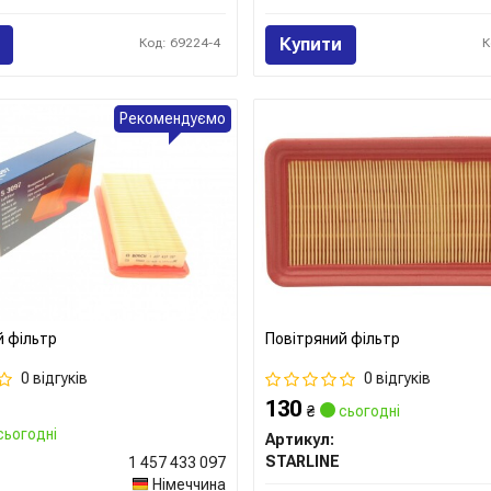
Купити
Код: 69224-4
К
Рекомендуємо
й фільтр
Повітряний фільтр
0 відгуків
0 відгуків
130
₴
сьогодні
сьогодні
Артикул:
STARLINE
1 457 433 097
Німеччина