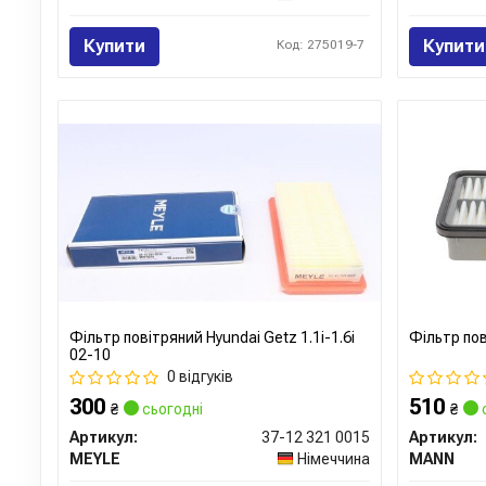
Купити
Купити
Код: 275019-7
Фільтр повітряний Hyundai Getz 1.1i-1.6i
Фільтр по
02-10
0 відгуків
300
510
₴
сьогодні
₴
Артикул:
37-12 321 0015
Артикул:
MEYLE
Німеччина
MANN