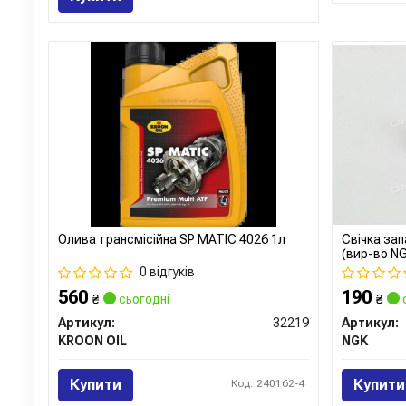
Олива трансмісійна SP MATIC 4026 1л
Свічка за
(вир-во N
0 відгуків
560
190
₴
сьогодні
₴
Артикул:
32219
Артикул:
KROON OIL
NGK
Купити
Купити
Код: 240162-4