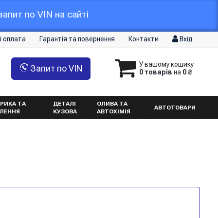
апит по VIN на сайті
і оплата
Гарантія та повернення
Контакти
Вхід
У вашому кошику
Запит по VIN
0 товарів
на
0 ₴
РИКА ТА
ДЕТАЛІ
ОЛИВА ТА
АВТОТОВАРИ
ТЛЕННЯ
КУЗОВА
АВТОХІМІЯ