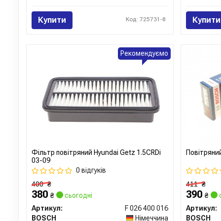
Купити
Купити
Код: 725731-8
Рекомендуємо
Фільтр повітряний Hyundai Getz 1.5CRDi
Повітряни
03-09
0 відгуків
400
₴
411
₴
380
390
₴
сьогодні
₴
Артикул:
F 026 400 016
Артикул:
BOSCH
Німеччина
BOSCH