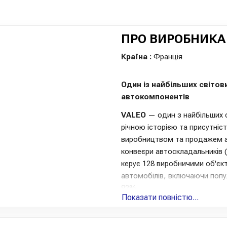
ПРО ВИРОБНИКА
Країна :
Франція
Один із найбільших світов
автокомпонентів
VALEO
— один з найбільших с
річною історією та присутніс
виробництвом та продажем а
конвеєри автоскладальників (
керує 128 виробничими об'єк
автомобілів, включаючи попу
92%.
Показати повністю...
Продукція VALEO охоплює ши
комплекти та окремі частини