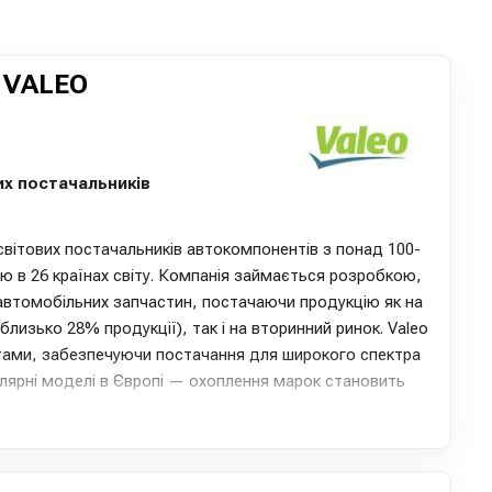
 VALEO
их постачальників
вітових постачальників автокомпонентів з понад 100-
тю в 26 країнах світу. Компанія займається розробкою,
втомобільних запчастин, постачаючи продукцію як на
близько 28% продукції), так і на вторинний ринок. Valeo
тами, забезпечуючи постачання для широкого спектра
лярні моделі в Європі — охоплення марок становить
рокий асортимент автозапчастин, включаючи
 зчеплень, склоочисники, елементи охолодження ДВЗ,