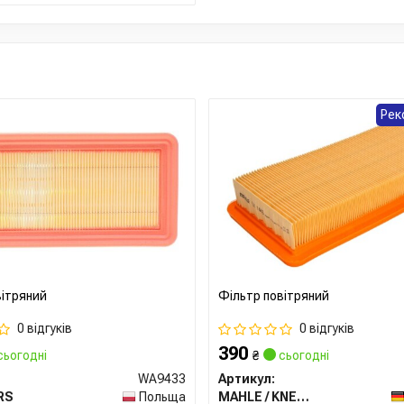
Рек
вітряний
Фільтр повітряний
0 відгуків
0 відгуків
390
сьогодні
₴
сьогодні
WA9433
Артикул:
RS
Польща
MAHLE / KNECHT