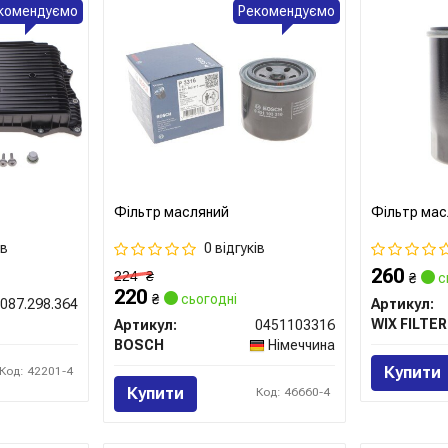
комендуємо
Рекомендуємо
Фільтр масляний
Фільтр мас
ів
0 відгуків
260
224
₴
₴
с
220
₴
сьогодні
087.298.364
Артикул:
WIX FILTE
Артикул:
0451103316
BOSCH
Німеччина
Купити
Код: 42201-4
Купити
Код: 46660-4