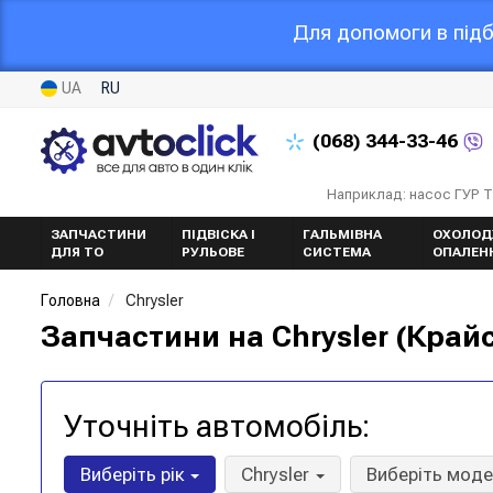
Для допомоги в підб
UA
RU
(068)
344-33-46
Наприклад: насос ГУР 
ЗАПЧАСТИНИ
ПІДВІСКА І
ГАЛЬМІВНА
ОХОЛОД
ДЛЯ ТО
РУЛЬОВЕ
СИСТЕМА
ОПАЛЕН
Головна
Chrysler
Запчастини на Chrysler (Край
Уточніть автомобіль:
Виберіть рік
Chrysler
Виберіть мод