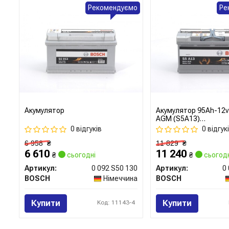
Рекомендуємо
Ре
Акумулятор
Акумулятор 95Ah-12
AGM (S5A13)
(353x175x190),R,EN8
0 відгуків
0 відгук
6 958
₴
11 829
₴
6 610
11 240
₴
сьогодні
₴
сьогодн
Артикул:
0 092 S50 130
Артикул:
0
BOSCH
Німеччина
BOSCH
Купити
Купити
Код: 11143-4