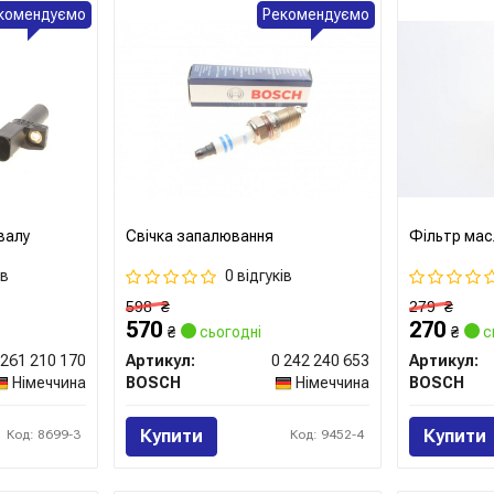
комендуємо
Рекомендуємо
валу
Свічка запалювання
Фільтр мас
ів
0 відгуків
598
₴
279
₴
570
270
₴
сьогодні
₴
с
 261 210 170
Артикул:
0 242 240 653
Артикул:
Німеччина
BOSCH
Німеччина
BOSCH
Купити
Купити
Код: 8699-3
Код: 9452-4