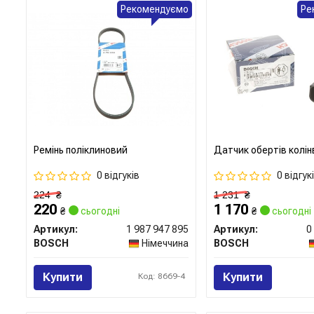
Рекомендуємо
Ре
Ремінь поліклиновий
Датчик обертів колін
0 відгуків
0 відгук
224
₴
1 231
₴
220
1 170
₴
сьогодні
₴
сьогодні
Артикул:
1 987 947 895
Артикул:
0
BOSCH
Німеччина
BOSCH
Купити
Купити
Код: 8669-4