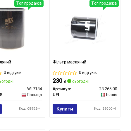
Топ продажів
Топ продажів
ляний
Фільтр масляний
0 відгуків
0 відгуків
230
ьогодні
₴
сьогодні
WL7134
Артикул:
23.265.00
RS
Польща
UFI
Італія
Купити
Код: 68952-4
Код: 39565-4