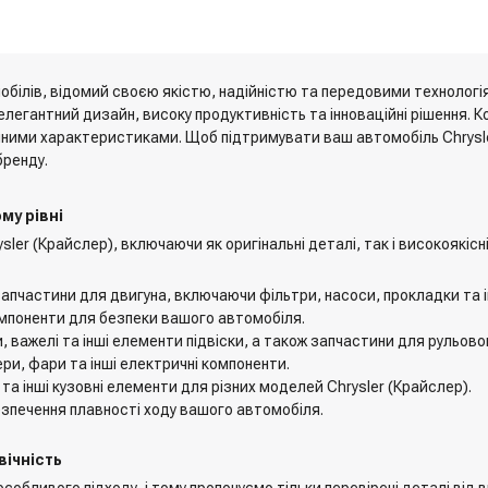
мобілів, відомий своєю якістю, надійністю та передовими технолог
і елегантний дизайн, високу продуктивність та інноваційні рішення.
ними характеристиками. Щоб підтримувати ваш автомобіль Chrysler
бренду.
му рівні
ler (Крайслер), включаючи як оригінальні деталі, так і високоякісн
і запчастини для двигуна, включаючи фільтри, насоси, прокладки та і
 компоненти для безпеки вашого автомобіля.
, важелі та інші елементи підвіски, а також запчастини для рульово
ри, фари та інші електричні компоненти.
та інші кузовні елементи для різних моделей Chrysler (Крайслер).
безпечення плавності ходу вашого автомобіля.
вічність
обливого підходу, і тому пропонуємо тільки перевірені деталі від в