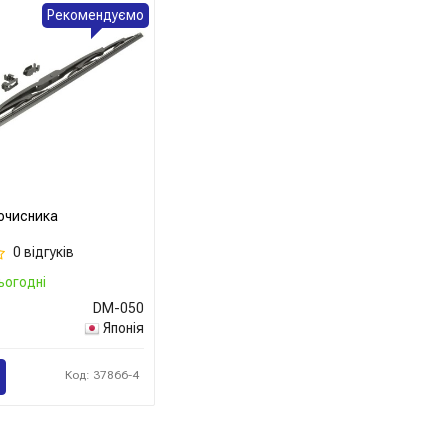
Рекомендуємо
очисника
0 відгуків
ьогодні
DM-050
Японія
Код: 37866-4