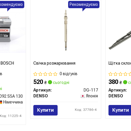
комендуємо
Рекомендуємо
v BOSCH
Свічка розжарювання
Щітка скло
50
ів
0 відгуків
520
380
₴
сьогодні
₴
с
і
Артикул:
DG-117
Артикул:
DENSO
Японія
DENSO
 092 S5A 130
Німеччина
Купити
Купити
Код: 37786-4
Код: 11225-4