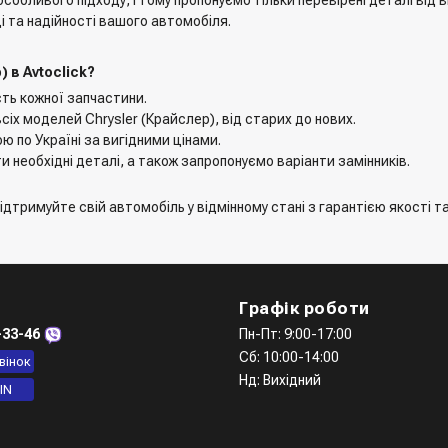
і та надійності вашого автомобіля.
 в Avtoclick?
сть кожної запчастини.
сіх моделей Chrysler (Крайслер), від старих до нових.
ю по Україні за вигідними цінами.
 необхідні деталі, а також запропонуємо варіанти замінників.
ідтримуйте свій автомобіль у відмінному стані з гарантією якості та
Графік роботи
-33-46
Пн-Пт: 9:00-17:00
Сб: 10:00-14:00
вінок
Нд: Вихідний
IN