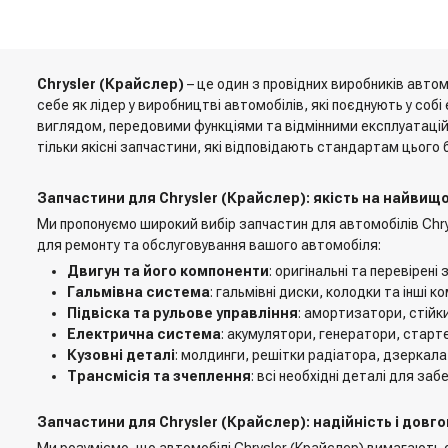
Chrysler (Крайслер)
– це один з провідних виробників авто
себе як лідер у виробництві автомобілів, які поєднують у соб
виглядом, передовими функціями та відмінними експлуатацій
тільки якісні запчастини, які відповідають стандартам цього 
Запчастини для Chrysler (Крайслер): якість на найвищо
Ми пропонуємо широкий вибір запчастин для автомобілів Chrys
для ремонту та обслуговування вашого автомобіля:
Двигун та його компоненти
: оригінальні та перевірен
Гальмівна система
: гальмівні диски, колодки та інші
Підвіска та рульове управління
: амортизатори, стійки
Електрична система
: акумулятори, генератори, старте
Кузовні деталі
: молдинги, решітки радіатора, дзеркала 
Трансмісія та зчеплення
: всі необхідні деталі для за
Запчастини для Chrysler (Крайслер): надійність і довго
Ми розуміємо, що автомобілі Chrysler (Крайслер) вимагають ос