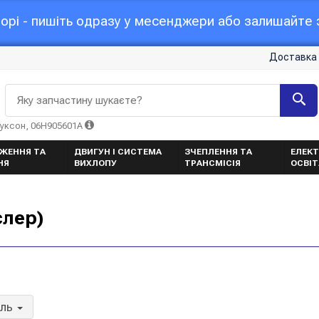
орі - пишіть одразу у месенджери або залишайте з
Доставка 
Яку запчастину шукаєте?
Туксон, 06H905601A
ЖЕННЯ ТА
ДВИГУН І СИСТЕМА
ЗЧЕПЛЕННЯ ТА
ЕЛЕКТ
НЯ
ВИХЛОПУ
ТРАНСМІСІЯ
ОСВІ
слер)
ель