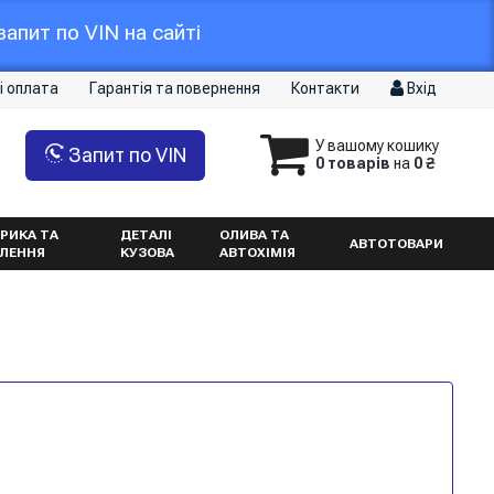
апит по VIN на сайті
і оплата
Гарантія та повернення
Контакти
Вхід
У вашому кошику
Запит по VIN
0 товарів
на
0 ₴
РИКА ТА
ДЕТАЛІ
ОЛИВА ТА
АВТОТОВАРИ
ТЛЕННЯ
КУЗОВА
АВТОХІМІЯ