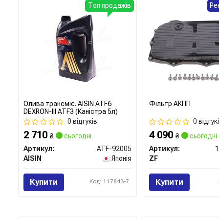
Топ продажів
Ре
Олива трансміс. AISIN ATF6
Фільтр АКПП
DEXRON-III ATF3 (Каністра 5л)
0 відгуків
0 відгук
2 710
4 090
₴
сьогодні
₴
сьогодні
Артикул:
ATF-92005
Артикул:
1
AISIN
Японія
ZF
Купити
Купити
Код: 117843-7