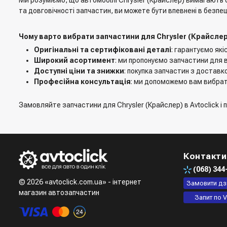
та довговічності запчастин, ви можете бути впевнені в безпец
Чому варто вибрати запчастини для Chrysler (Крайслер)
Оригінальні та сертифіковані деталі
: гарантуємо які
Широкий асортимент
: ми пропонуємо запчастини для в
Доступні ціни та знижки
: покупка запчастин з доставко
Професійна консультація
: ми допоможемо вам вибрати
Замовляйте запчастини для Chrysler (Крайслер) в Avtoclick і п
Контакти
(068)
344
© 2026 «avtoclick.com.ua» - інтернет
Замовити дз
магазин автозапчастин
Запит по V