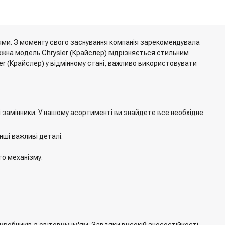
іями. З моменту свого заснування компанія зарекомендувала
 Кожна модель Chrysler (Крайслер) відрізняється стильним
 (Крайслер) у відмінному стані, важливо використовувати
і замінники. У нашому асортименті ви знайдете все необхідне
нші важливі деталі.
го механізму.
иробників з світовим ім'ям. Завдяки високій зносостійкості