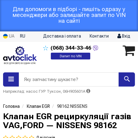
Для допомоги в підборі - пишіть одразу у
месенджери або залишайте запит по VIN
на сайті
UA
RU
Доставка і оплата
Контакти
Вхід
(068)
344-33-46
Запит по VIN
Яку запчастину шукаєте?
Наприклад: насос ГУР Туксон, 06H905601A
Головна
Клапан EGR
98162 NISSENS
Клапан EGR рециркуляції газів
VAG,FORD — NISSENS 98162
0 відгуків