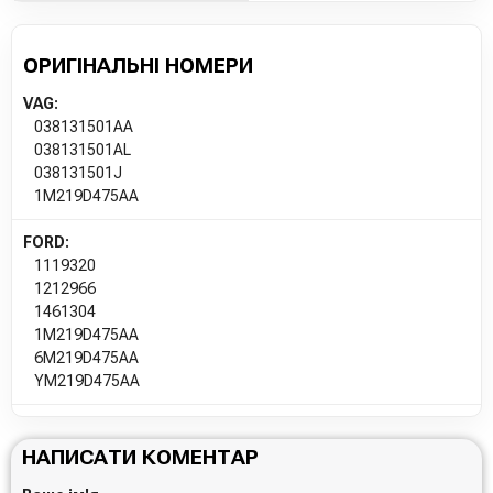
ОРИГІНАЛЬНІ НОМЕРИ
VAG:
038131501AA
038131501AL
038131501J
1M219D475AA
FORD:
1119320
1212966
1461304
1M219D475AA
6M219D475AA
YM219D475AA
НАПИСАТИ КОМЕНТАР