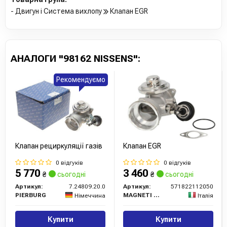
- Двигун і Система вихлопу
Клапан EGR
АНАЛОГИ "98162 NISSENS":
Рекомендуємо
Клапан рециркуляції газів
Клапан EGR
0 відгуків
0 відгуків
5 770
3 460
₴
сьогодні
₴
сьогодні
Артикул:
7.24809.20.0
Артикул:
571822112050
PIERBURG
MAGNETI MARELLI
Німеччина
Італія
Купити
Купити