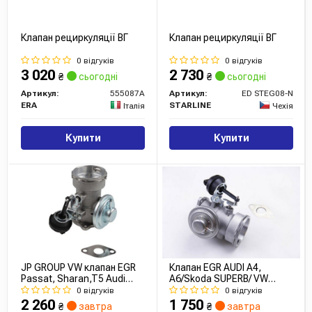
Клапан рециркуляції ВГ
Клапан рециркуляції ВГ
0 відгуків
0 відгуків
3 020
2 730
₴
сьогодні
₴
сьогодні
Артикул:
555087A
Артикул:
ED STEG08-N
ERA
STARLINE
Італія
Чехія
Купити
Купити
JP GROUP VW клапан EGR
Клапан EGR AUDI A4,
Passat, Sharan,T5 Audi
A6/Skoda SUPERB/ VW
A4/6,Seat
T5,MULTIVAN V, PASSAT
0 відгуків
0 відгуків
1.9D 00-10
2 260
1 750
₴
завтра
₴
завтра