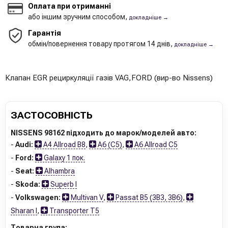
Оплата при отриманні
або іншим зручним способом,
докладніше →
Гарантія
обмін/повернення товару протягом 14 днів,
докладніше →
Клапан EGR рециркуляції газів VAG,FORD (вир-во Nissens)
ЗАСТОСОВНІСТЬ
NISSENS 98162 підходить до марок/моделей авто:
-
Audi:
A4 Allroad B8
,
A6 (C5)
,
A6 Allroad C5
-
Ford:
Galaxy 1 пок.
-
Seat:
Alhambra
-
Skoda:
Superb I
-
Volkswagen:
Multivan V
,
Passat B5 (3B3, 3B6)
,
Sharan I
,
Transporter T5
Товарна група: