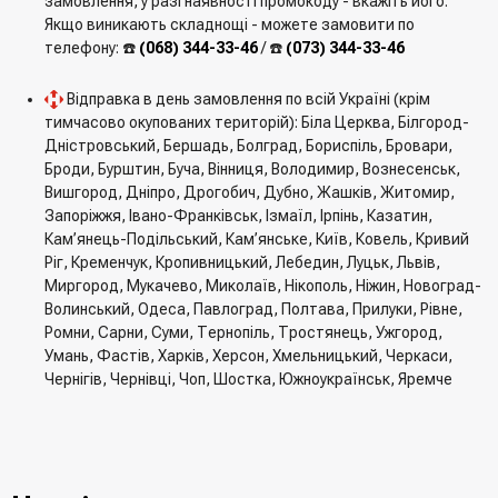
замовлення, у разі наявності промокоду - вкажіть його.
Якщо виникають складнощі - можете замовити по
телефону: ☎️
(068) 344-33-46
/ ☎️
(073) 344-33-46
Відправка в день замовлення по всій Україні (крім
тимчасово окупованих територій): Біла Церква, Білгород-
Дністровський, Бершадь, Болград, Бориспіль, Бровари,
Броди, Бурштин, Буча, Вінниця, Володимир, Вознесенськ,
Вишгород, Дніпро, Дрогобич, Дубно, Жашків, Житомир,
Запоріжжя, Івано-Франківськ, Ізмаїл, Ірпінь, Казатин,
Кам’янець-Подільський, Кам’янське, Київ, Ковель, Кривий
Ріг, Кременчук, Кропивницький, Лебедин, Луцьк, Львів,
Миргород, Мукачево, Миколаїв, Нікополь, Ніжин, Новоград-
Волинський, Одеса, Павлоград, Полтава, Прилуки, Рівне,
Ромни, Сарни, Суми, Тернопіль, Тростянець, Ужгород,
Умань, Фастів, Харків, Херсон, Хмельницький, Черкаси,
Чернігів, Чернівці, Чоп, Шостка, Южноукраїнськ, Яремче