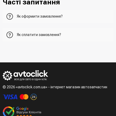
Часті запитання
Як оформити замовлення?
Перший варіант - це додати товар у кошик, перейти до
Як сплатити замовлення?
нього та вказати всю необхідну інформацію про
отримувача, спосіб доставки, спосіб оплати
- При отриманні товару в точці видачі
Другий варіант - додати товар у кошик і в полі "Швидке
- При отримані товару на пошті (накладений платіж)
замовлення" вказати номер телефону. Вам одразу
- Зробити оплату по реквізитам (надасть менеджер)
зателефонує менеджер для підтвердження та уточнення
- LiqPay при оформленні замовлення через кошик
даних
Третій варіант - зробити замовлення в телефонному
режимі при розмові з менеджером
© 2026 «avtoclick.com.ua» - інтернет магазин автозапчастин
Четвертий варіант - замовити через доступні месенджери
(viber, telegram)