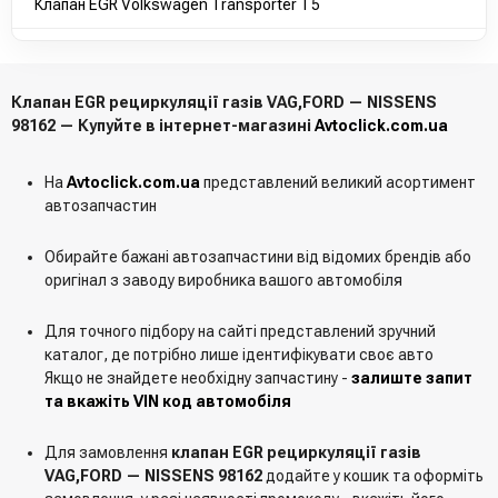
Клапан EGR Volkswagen Transporter T5
Клапан EGR рециркуляції газів VAG,FORD — NISSENS
98162 — Купуйте в інтернет-магазині
Avtoclick.com.ua
На
Avtoclick.com.ua
представлений великий асортимент
автозапчастин
Обирайте бажані автозапчастини від відомих брендів або
оригінал з заводу виробника вашого автомобіля
Для точного підбору на сайті представлений зручний
каталог, де потрібно лише ідентифікувати своє авто
Якщо не знайдете необхідну запчастину -
залиште запит
та вкажіть VIN код автомобіля
Для замовлення
клапан EGR рециркуляції газів
VAG,FORD — NISSENS 98162
додайте у кошик та оформіть