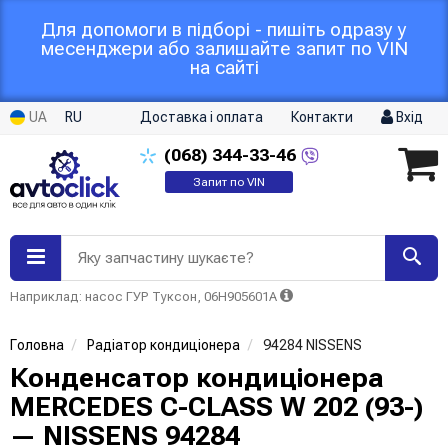
Для допомоги в підборі - пишіть одразу у
месенджери або залишайте запит по VIN
на сайті
UA
RU
Доставка і оплата
Контакти
Вхід
(068)
344-33-46
Запит по VIN
Яку запчастину шукаєте?
Наприклад: насос ГУР Туксон, 06H905601A
Головна
Радіатор кондиціонера
94284 NISSENS
Конденсатор кондиціонера
MERCEDES C-CLASS W 202 (93-)
— NISSENS 94284