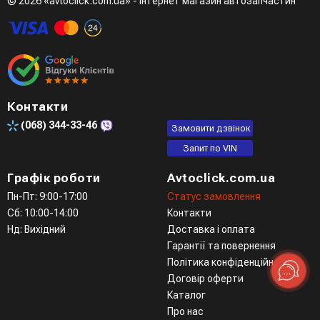
© 2026 «avtoclick.com.ua» - інтернет магазин автозапчастин
Четвертий варіант - замовити через доступні месенджери
(viber, telegram)
Контакти
(068)
344-33-46
Замовити дзвінок
Запит по VIN
Графік роботи
Avtoclick.com.ua
Пн-Пт: 9:00-17:00
Статус замовлення
Сб: 10:00-14:00
Контакти
Нд: Вихідний
Доставка і оплата
Гарантії та повернення
Політика конфіденційності
Договір оферти
Каталог
Про нас