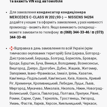
та вкажіть VIN код автомобіля
Для замовлення
конденсатор кондиціонера
MERCEDES C-CLASS W 202 (93-) — NISSENS 94284
додайте у кошик та оформіть замовлення, у разі наявності
промокоду - вкажіть його. Якщо виникають складнощі -
можете замовити по телефону: ☎️
(068) 344-33-46
/ ☎️
(073)
344-33-46
Відправка в день замовлення по всій Україні (крім
тимчасово окупованих територій): Біла Церква, Білгород-
Дністровський, Бершадь, Болград, Бориспіль, Бровари,
Броди, Бурштин, Буча, Вінниця, Володимир, Вознесенськ,
Вишгород, Дніпро, Дрогобич, Дубно, Жашків, Житомир,
Запоріжжя, Івано-Франківськ, Ізмаїл, Ірпінь, Казатин,
Кам’янець-Подільський, Кам’янське, Київ, Ковель, Кривий
Ріг, Кременчук, Кропивницький, Лебедин, Луцьк, Львів,
Миргород, Мукачево, Миколаїв, Нікополь, Ніжин, Новоград-
Волинський, Одеса, Павлоград, Полтава, Прилуки, Рівне,
Ромни, Сарни, Суми, Тернопіль, Тростянець, Ужгород,
Умань, Фастів, Харків, Херсон, Хмельницький, Черкаси,