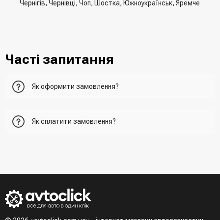
Чернігів, Чернівці, Чоп, Шостка, Южноукраїнськ, Яремче
Часті запитання
Як оформити замовлення?
Перший варіант - це додати товар у кошик, перейти до
Як сплатити замовлення?
нього та вказати всю необхідну інформацію про
отримувача, спосіб доставки, спосіб оплати
- При отриманні товару в точці видачі
Другий варіант - додати товар у кошик і в полі "Швидке
- При отримані товару на пошті (накладений платіж)
замовлення" вказати номер телефону. Вам одразу
- Зробити оплату по реквізитам (надасть менеджер)
зателефонує менеджер для підтвердження та уточнення
- LiqPay при оформленні замовлення через кошик
даних
Третій варіант - зробити замовлення в телефонному
режимі при розмові з менеджером