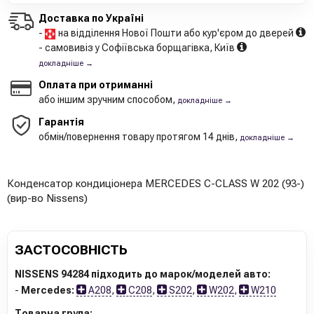
Доставка по Україні
-
на відділення Нової Пошти або кур'єром до дверей
- самовивіз у Софіївська борщагівка, Київ
докладніше →
Оплата при отриманні
або іншим зручним способом,
докладніше →
Гарантія
обмін/повернення товару протягом 14 днів,
докладніше →
Конденсатор кондиціонера MERCEDES C-CLASS W 202 (93-)
(вир-во Nissens)
ЗАСТОСОВНІСТЬ
NISSENS 94284 підходить до марок/моделей авто:
-
Mercedes:
A208
,
C208
,
S202
,
W202
,
W210
Товарна група: