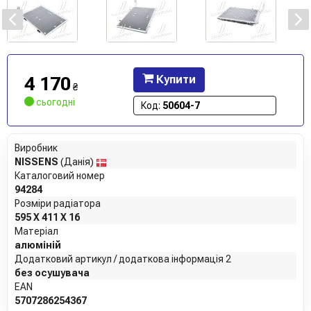
4 170
Купити
₴
сьогодні
Код:
50604-7
Виробник
NISSENS
(Данія)
Каталоговий номер
94284
Розміри радіатора
595 X 411 X 16
Матеріал
алюміній
Додатковий артикул / додаткова інформація 2
без осушувача
EAN
5707286254367