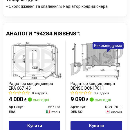
- Охолодження та опалення
Радіатор кондиціонера
АНАЛОГИ "94284 NISSENS":
Рекомендуємо
Радіатор кондиціонера
Радіатор кондиціонера
ERA 667145
DENSO DCN17011
0 відгуків
0 відгуків
4 000
9 090
₴
сьогодні
₴
сьогодні
Артикул:
667145
Артикул:
DCN17011
ERA
DENSO
Італія
Японія
Купити
Купити