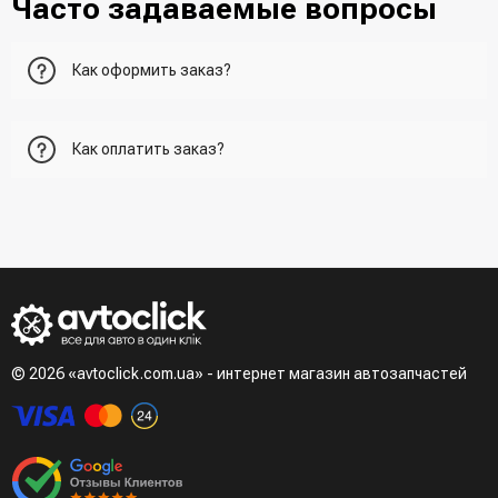
Часто задаваемые вопросы
Как оформить заказ?
Первый вариант - добавить товар в корзину, перейти в
Как оплатить заказ?
корзину и указать всю необходимую информацию о
получателе, способ доставки, способ доставки
- При получении товара в точке выдачи.
Второй вариант - добавить товар в корзину и в поле
- При получении товара на почте (наложенный платеж)
"Быстрый заказ" - указать номер телефона. Вам сразу же
- Сделать оплату по реквизитам (реквизиты скинет
наберет менеджер для подтверждения и уточнения данных.
менеджер)
- LiqPay при оформлении заказа через корзину
Третий вариант - сделать заказ по телефонном режиме
при разговоре с менеджером
© 2026 «avtoclick.com.ua» - интернет магазин автозапчастей
Четвертый вариант - заказать через доступные
мессенджеры (viber, telegram)