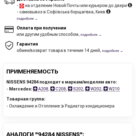
-
на отделение Новой Почты или курьером до двери
- самовывоз в Софіївська борщагівка, Киев
подробнее →
Оплата при получении
или другим удобным способом,
подробнее →
Гарантия
обмен/возврат товара в течение 14 дней,
подробнее →
ПРИМЕНЯЕМОСТЬ
NISSENS 94284 подходит к маркам/моделям авто:
-
Mercedes:
A208
,
C208
,
S202
,
W202
,
W210
Товарная группа:
- Охлаждение и Отопление
Радиатор кондиционера
АНАЛОГИ "94284 NISSENS":