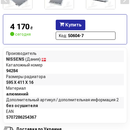
4 170
Купить
₴
сегодня
Код:
50604-7
Производитель
NISSENS
(Дания)
Каталожный номер
94284
Размеры радиатора
595 X 411 X 16
Материал
алюминий
Дополнительный артикул / дополнительная информация 2
без осушителя
EAN
5707286254367
Доставка по Украине