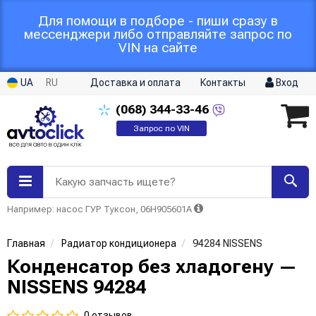
Для помощи в подборе - пиши сразу в
мессенджери либо отправляйте запрос по
VIN на сайте
UA
RU
Доставка и оплата
Контакты
Вход
(068)
344-33-46
Запрос по VIN
Какую запчасть ищете?
Например: насос ГУР Туксон, 06H905601A
Главная
Радиатор кондиционера
94284 NISSENS
Конденсатор без хладогену —
NISSENS 94284
0 отзывов