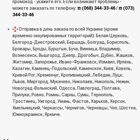
промокод - укажите его. Если возникают проблемы -
можете заказать по телефону: ☎️
(068) 344-33-46
/ ☎️
(073)
344-33-46
Отправка в день заказа по всей Украине (кроме
временно оккупированных территорий): Белая Церковь,
Белгород-Днестровский, Бершадь, Болград, Борисполь,
Бровары, Броды, Бурштын, Буча, Винница, Владимир,
Вознесенск, Вышгород, Днепр, Дрогобыч, Дубно, Жашков,
Житомир, Запорожье, Ивано-Франковск, Измаил, Ирпень,
Казатин, Каменец-Подольский, Каменское, Киев, Ковель,
Кривой Рог, Кременчуг, Кропивницкий, Лебедин, Луцк,
Львов, Миргород, Мукачево, Николаев, Никополь, Нежин,
Новоград-Волынский, Одесса, Павлоград, Полтава,
Прилуки, Ровно, Ромны, Сарны, Сумы, Тернополь,
Тростянец, Ужгород, Умань, Фастов, Харьков, Херсон,
Хмельницкий, Черкассы, Чернигов, Черновцы, Чоп, Шостка,
Южноукраинск, Яремче.