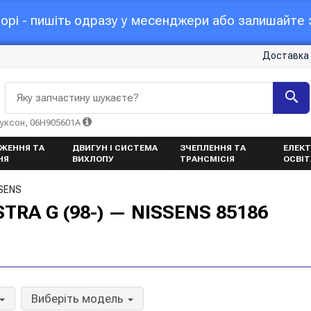
орі - пишіть одразу у месенджери або залишайте з
Доставка 
Яку запчастину шукаєте?
Туксон, 06H905601A
ЖЕННЯ ТА
ДВИГУН І СИСТЕМА
ЗЧЕПЛЕННЯ ТА
ЕЛЕКТ
НЯ
ВИХЛОПУ
ТРАНСМІСІЯ
ОСВІ
SSENS
TRA G (98-) — NISSENS 85186
Виберіть модель