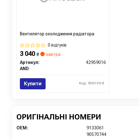
Вентилятор охолодження радіатора
0 відгуків
3 040
₴
завтра
Артикул:
42959016
AND
Купити
Код: 956109-8
ОРИГІНАЛЬНІ НОМЕРИ
OEM:
9133061
90570744