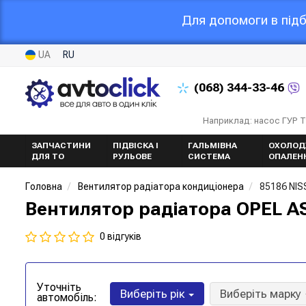
Для допомоги в підб
UA
RU
(068)
344-33-46
Наприклад: насос ГУР 
ЗАПЧАСТИНИ
ПІДВІСКА І
ГАЛЬМІВНА
ОХОЛОД
ДЛЯ ТО
РУЛЬОВЕ
СИСТЕМА
ОПАЛЕН
Головна
Вентилятор радіатора кондиціонера
85186 NI
Вентилятор радіатора OPEL AS
0 відгуків
Уточніть
Виберіть рік
Виберіть марку
автомобіль: