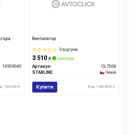
атора
Вентилятор
0 відгуків
3 510
₴
сьогодні
14959040
Артикул:
OL7508
STARLINE
Чехія
Купити
д: 726165-8
Код: 1381803-3