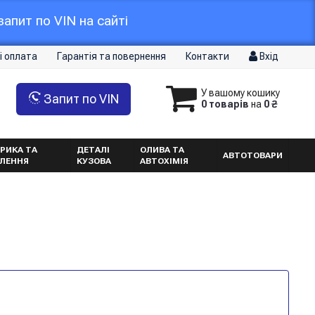
апит по VIN на сайті
і оплата
Гарантія та повернення
Контакти
Вхід
У вашому кошику
Запит по VIN
0 товарів
на
0 ₴
РИКА ТА
ДЕТАЛІ
ОЛИВА ТА
АВТОТОВАРИ
ТЛЕННЯ
КУЗОВА
АВТОХІМІЯ