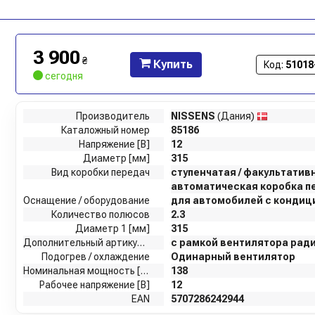
3 900
₴
Купить
Код:
51018
сегодня
Производитель
NISSENS
(Дания)
Каталожный номер
85186
Напряжение [В]
12
Диаметр [мм]
315
Вид коробки передач
ступенчатая / факультатив
автоматическая коробка п
Оснащение / оборудование
для автомобилей с конди
Количество полюсов
2.3
Диаметр 1 [мм]
315
Дополнительный артикул / дополнительная информация 2
с рамкой вентилятора рад
Подогрев / охлаждение
Одинарный вентилятор
Номинальная мощность [Вт]
138
Рабочее напряжение [В]
12
EAN
5707286242944