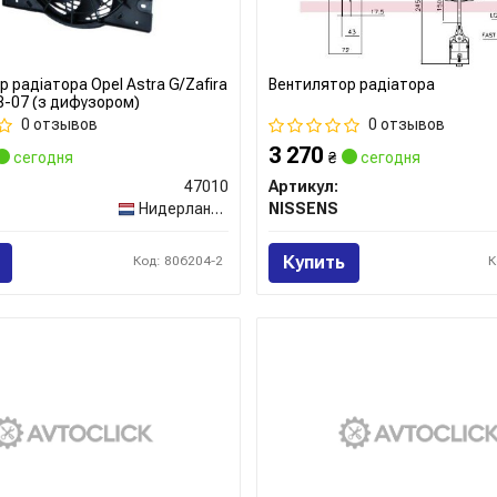
 радіатора Opel Astra G/Zafira
Вентилятор радіатора
98-07 (з дифузором)
0 отзывов
0 отзывов
3 270
сегодня
₴
сегодня
47010
Артикул:
Нидерланды
NISSENS
Купить
Код: 806204-2
К