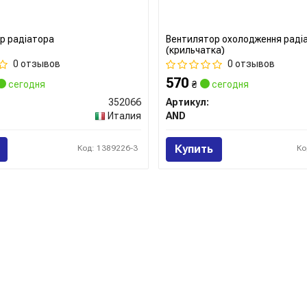
р радіатора
Вентилятор охолодження раді
(крильчатка)
0 отзывов
0 отзывов
570
сегодня
₴
сегодня
352066
Артикул:
Италия
AND
Купить
Код: 1389226-3
Ко