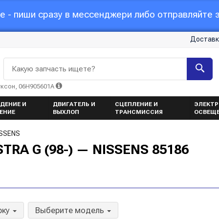
 - пиши сразу в мессенджери либо отправляйте з
Доставк
Какую запчасть ищете?
уксон, 06H905601A
ДЕНИЕ И
ДВИГАТЕЛЬ И
СЦЕПЛЕНИЕ И
ЭЛЕКТР
ЕНИЕ
ВЫХЛОП
ТРАНСМИССИЯ
ОСВЕЩ
ISSENS
TRA G (98-) — NISSENS 85186
рку
Выберите модель