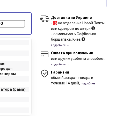
Доставка по Украине
-
на отделение Новой Почты
-3
или курьером до двери
- самовывоз в Софіївська
борщагівка, Киев
подробнее →
Оплата при получении
или другим удобным способом,
ная
подробнее →
ередач
Гарантия
ционером
обмен/возврат товара в
течение 14 дней,
подробнее →
иатора (рама)