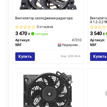
Вентилятор охолодження радіатора
Вентилятор
A 1.2-2.2 
0 отзывов
3 470
3 540
₴
сегодня
₴
Артикул:
47310
Артикул:
NRF
Нидерланды
NRF
Купить
Купить
Код: 226126-4