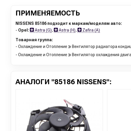
ПРИМЕНЯЕМОСТЬ
NISSENS 85186 подходит к маркам/моделям авто:
-
Opel:
Astra (G)
,
Astra (H)
,
Zafira (A)
Товарная группа:
- Охлаждение и Отопление
Вентилятор радиатора конди
- Охлаждение и Отопление
Вентилятор охлаждения двиг
АНАЛОГИ "85186 NISSENS":