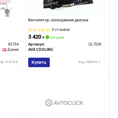
Вентилятор, охолодження двигуна
0 отзывов
3 420
₴
сегодня
85754
Артикул:
OL7508
Дания
AVA COOLING
Купить
од: 51019-4
Код: 666525-2