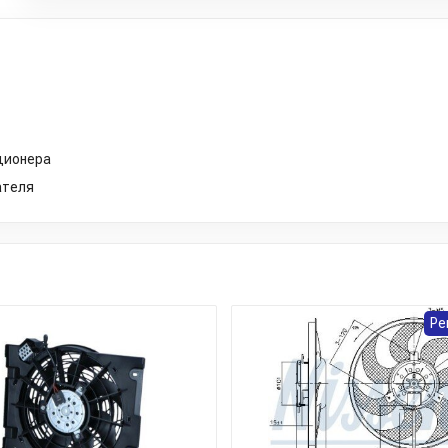
ционера
ателя
Ре