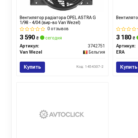
Вентилятор радіатора OPEL ASTRA G
Вентилято
1/98 - 4/04 (вир-во Van Wezel)
0 отзывов
3 590
3 180
₴
сегодня
₴
Артикул:
3742751
Артикул:
Van Wezel
Бельгия
ERA
Купить
Купить
Код: 1454307-2