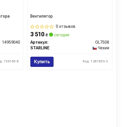
атора
Вентилятор
0 отзывов
3 510
₴
сегодня
14959040
Артикул:
OL7508
STARLINE
Чехия
Купить
д: 726165-8
Код: 1381803-3