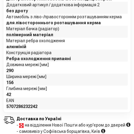
Додатковий артикул / додаткова інформація 2
без дроту
Автомобіль з ліво-/правостороннім розташуванням керма
для лівостороннього розташування керма
Матеріал бачка (радіатор)
полімерний матеріал
Матеріал ребра охолодження
алюміній
Конструкція радіатора
Ребра охолодження припаяні
Довжина мережі [мм]
290
Ширина мережі [мм]
156
Глибина мережі [мм]
42
EAN
5707286232242
Доставка по Україні
-
на відділення Нової Пошти або кур'єром до дверей
- самовивіз у Софіївська борщагівка, Київ