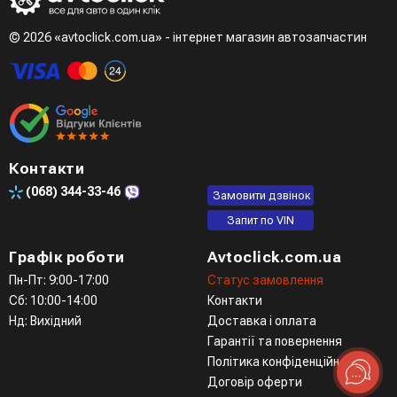
Третій варіант - зробити замовлення в телефонному
режимі при розмові з менеджером
© 2026 «avtoclick.com.ua» - інтернет магазин автозапчастин
Четвертий варіант - замовити через доступні месенджери
(viber, telegram)
Контакти
(068)
344-33-46
Замовити дзвінок
Запит по VIN
Графік роботи
Avtoclick.com.ua
Пн-Пт: 9:00-17:00
Статус замовлення
Сб: 10:00-14:00
Контакти
Нд: Вихідний
Доставка і оплата
Гарантії та повернення
Політика конфіденційності
Договір оферти