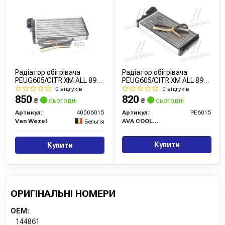
Радіатор обігрівача
Радіатор обігрівача
PEUG605/CITR XM ALL 89-
PEUG605/CITR XM ALL 89-
00 (Van Wezel)
00 (Ava)
0 відгуків
0 відгуків
850
820
₴
сьогодні
₴
сьогодні
Артикул:
40006015
Артикул:
PE6015
Van Wezel
AVA COOLING
Бельгія
Купити
Купити
ОРИГІНАЛЬНІ НОМЕРИ
OEM:
144861