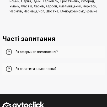
Ромни, Сарни, Суми, Тернопіль, Тростянець, Ужгород,
Умань, Фастів, Харків, Херсон, Хмельницький, Черкаси,
Чернігів, Чернівці, Чоп, Шостка, Южноукраїнськ, Яремче
Часті запитання
Як оформити замовлення?
Перший варіант - це додати товар у кошик, перейти до
Як сплатити замовлення?
нього та вказати всю необхідну інформацію про
отримувача, спосіб доставки, спосіб оплати
- При отриманні товару в точці видачі
Другий варіант - додати товар у кошик і в полі "Швидке
- При отримані товару на пошті (накладений платіж)
замовлення" вказати номер телефону. Вам одразу
- Зробити оплату по реквізитам (надасть менеджер)
зателефонує менеджер для підтвердження та уточнення
- LiqPay при оформленні замовлення через кошик
даних