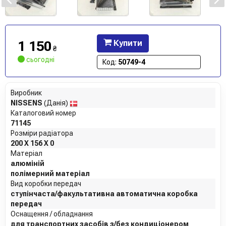
1 150
Купити
₴
сьогодні
Код:
50749-4
Виробник
NISSENS
(Данія)
Каталоговий номер
71145
Розміри радіатора
200 X 156 X 0
Матеріал
алюміній
полімерний матеріал
Вид коробки передач
ступінчаста/факультативна автоматична коробка
передач
Оснащення / обладнання
для транспортних засобів з/без кондиціонером