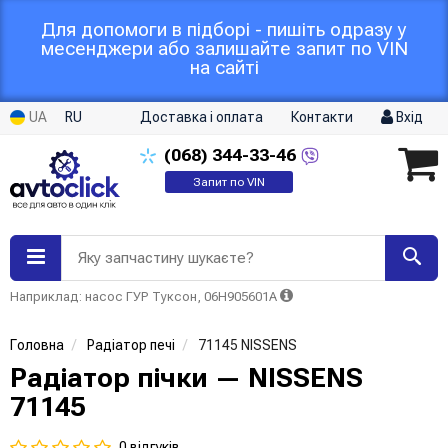
Для допомоги в підборі - пишіть одразу у
месенджери або залишайте запит по VIN
на сайті
UA
RU
Доставка і оплата
Контакти
Вхід
(068)
344-33-46
Запит по VIN
Яку запчастину шукаєте?
Наприклад: насос ГУР Туксон, 06H905601A
Головна
Радіатор печі
71145 NISSENS
Радіатор пічки — NISSENS
71145
0 відгуків