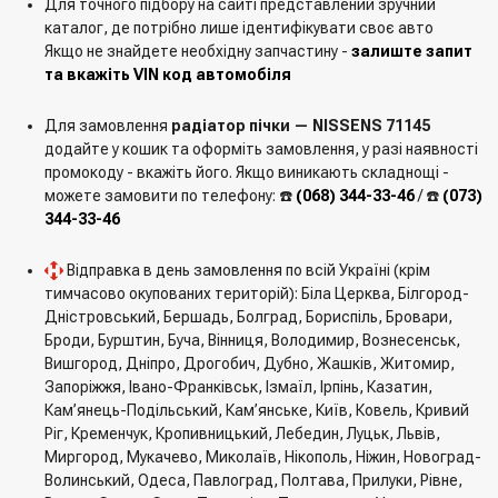
Для точного підбору на сайті представлений зручний
каталог, де потрібно лише ідентифікувати своє авто
Якщо не знайдете необхідну запчастину -
залиште запит
та вкажіть VIN код автомобіля
Для замовлення
радіатор пічки — NISSENS 71145
додайте у кошик та оформіть замовлення, у разі наявності
промокоду - вкажіть його. Якщо виникають складнощі -
можете замовити по телефону: ☎️
(068) 344-33-46
/ ☎️
(073)
344-33-46
Відправка в день замовлення по всій Україні (крім
тимчасово окупованих територій): Біла Церква, Білгород-
Дністровський, Бершадь, Болград, Бориспіль, Бровари,
Броди, Бурштин, Буча, Вінниця, Володимир, Вознесенськ,
Вишгород, Дніпро, Дрогобич, Дубно, Жашків, Житомир,
Запоріжжя, Івано-Франківськ, Ізмаїл, Ірпінь, Казатин,
Кам’янець-Подільський, Кам’янське, Київ, Ковель, Кривий
Ріг, Кременчук, Кропивницький, Лебедин, Луцьк, Львів,
Миргород, Мукачево, Миколаїв, Нікополь, Ніжин, Новоград-
Волинський, Одеса, Павлоград, Полтава, Прилуки, Рівне,