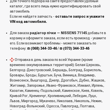
Для точного подбора на сайте предоставлен удобный
каталог, где всего лишь нужно идентифицировать свой
автомобиль
Если не найдете запчасть -
оставьте запрос и укажите
VIN код автомобиля.
Для заказа
радіатор пічки — NISSENS 71145
добавьте в
корзину и оформите заказа, если есть промокод - укажите
его. Если возникают проблемы - можете заказать по
телефону: ☎️
(068) 344-33-46
/ ☎️
(073) 344-33-46
Отправка в день заказа по всей Украине (кроме
временно оккупированных территорий): Белая Церковь,
Белгород-Днестровский, Бершадь, Болград, Борисполь,
Бровары, Броды, Бурштын, Буча, Винница, Владимир,
Вознесенск, Вышгород, Днепр, Дрогобыч, Дубно, Жашков,
Житомир, Запорожье, Ивано-Франковск, Измаил, Ирпень,
Казатин, Каменец-Подольский, Каменское, Киев, Ковель,
Кривой Рог, Кременчуг, Кропивницкий, Лебедин, Луцк,
Львов, Миргород, Мукачево, Николаев, Никополь, Нежин,
Новоград-Волынский, Одесса, Павлоград, Полтава,