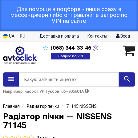
Для помощи в подборе - пиши сразу в
мессенджери либо отправляйте запрос по
VIN на сайте
UA
RU
Доставка и оплата
Контакты
Вход
(068)
344-33-46
Запрос по VIN
Какую запчасть ищете?
Например: насос ГУР Туксон, 06H905601A
Главная
Радиатор печки
71145 NISSENS
Радіатор пічки — NISSENS
71145
0 отзывов