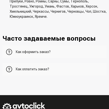
Прилуки, Ровно, Ромны, Сарны, Сумы, Тернополь,
Тростянец, Ужгород, Умань, Фастов, Харьков, Херсон,
Хмельницкий, Черкассы, Чернигов, Черновцы, Чоп, Шостка,
Южноукраинск, Яремче.
Часто задаваемые вопросы
Как оформить заказ?
Первый вариант - добавить товар в корзину, перейти в
Как оплатить заказ?
корзину и указать всю необходимую информацию о
получателе, способ доставки, способ доставки
- При получении товара в точке выдачи.
Второй вариант - добавить товар в корзину и в поле
- При получении товара на почте (наложенный платеж)
"Быстрый заказ" - указать номер телефона. Вам сразу же
- Сделать оплату по реквизитам (реквизиты скинет
наберет менеджер для подтверждения и уточнения данных.
менеджер)
- LiqPay при оформлении заказа через корзину
Третий вариант - сделать заказ по телефонном режиме