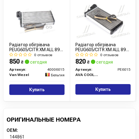
Радіатор обігрівача
Радіатор обігрівача
PEUG605/CITR XM ALL 89-
PEUG605/CITR XM ALL 89-
00 (Van Wezel)
00 (Ava)
0 отзывов
0 отзывов
850
820
₴
сегодня
₴
сегодня
Артикул:
40006015
Артикул:
PE6015
Van Wezel
AVA COOLING
Бельгия
Купить
Купить
ОРИГИНАЛЬНЫЕ НОМЕРА
OEM:
144861