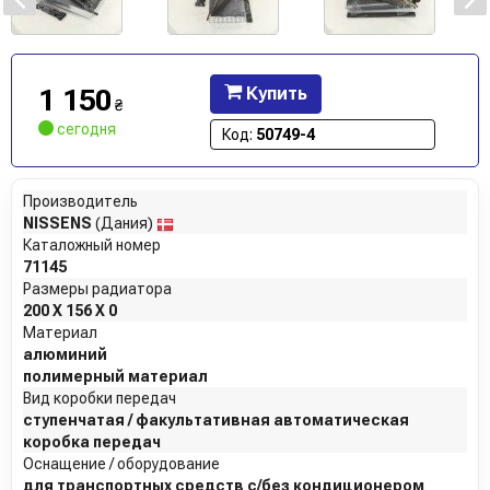
1 150
Купить
₴
сегодня
Код:
50749-4
Производитель
NISSENS
(Дания)
Каталожный номер
71145
Размеры радиатора
200 X 156 X 0
Материал
алюминий
полимерный материал
Вид коробки передач
ступенчатая / факультативная автоматическая
коробка передач
Оснащение / оборудование
для транспортных средств с/без кондиционером