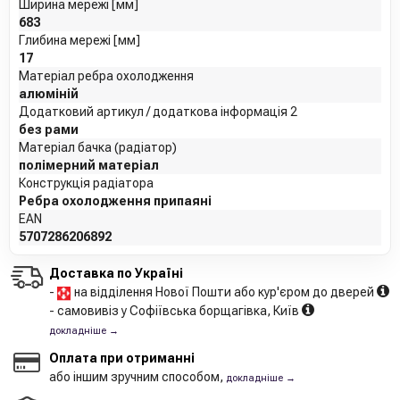
Ширина мережі [мм]
683
Глибина мережі [мм]
17
Матеріал ребра охолодження
алюміній
Додатковий артикул / додаткова інформація 2
без рами
Матеріал бачка (радіатор)
полімерний матеріал
Конструкція радіатора
Ребра охолодження припаяні
EAN
5707286206892
Доставка по Україні
-
на відділення Нової Пошти або кур'єром до дверей
- самовивіз у Софіївська борщагівка, Київ
докладніше →
Оплата при отриманні
або іншим зручним способом,
докладніше →