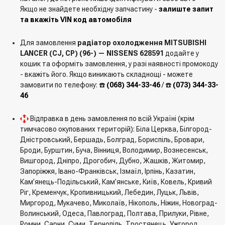
Якщо не знайдете необхідну запчастину -
залиште запит
та вкажіть VIN код автомобіля
Для замовлення
радіатор охолодження MITSUBISHI
LANCER (CJ, CP) (96-) — NISSENS 628591
додайте у
кошик та оформіть замовлення, у разі наявності промокоду
- вкажіть його. Якщо виникають складнощі - можете
замовити по телефону: ☎️
(068) 344-33-46
/ ☎️
(073) 344-33-
46
Відправка в день замовлення по всій Україні (крім
тимчасово окупованих територій): Біла Церква, Білгород-
Дністровський, Бершадь, Болград, Бориспіль, Бровари,
Броди, Бурштин, Буча, Вінниця, Володимир, Вознесенськ,
Вишгород, Дніпро, Дрогобич, Дубно, Жашків, Житомир,
Запоріжжя, Івано-Франківськ, Ізмаїл, Ірпінь, Казатин,
Кам’янець-Подільський, Кам’янське, Київ, Ковель, Кривий
Ріг, Кременчук, Кропивницький, Лебедин, Луцьк, Львів,
Миргород, Мукачево, Миколаїв, Нікополь, Ніжин, Новоград-
Волинський, Одеса, Павлоград, Полтава, Прилуки, Рівне,
Ромни, Сарни, Суми, Тернопіль, Тростянець, Ужгород,