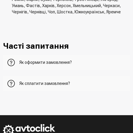
Умань, Фастів, Харків, Херсон, Хмельницький, Черкаси,
Чернігів, Чернівці, Чоп, Шостка, Южноукраїнськ, Яремче
Часті запитання
Як оформити замовлення?
Перший варіант - це додати товар у кошик, перейти до
Як сплатити замовлення?
нього та вказати всю необхідну інформацію про
отримувача, спосіб доставки, спосіб оплати
- При отриманні товару в точці видачі
Другий варіант - додати товар у кошик і в полі "Швидке
- При отримані товару на пошті (накладений платіж)
замовлення" вказати номер телефону. Вам одразу
- Зробити оплату по реквізитам (надасть менеджер)
зателефонує менеджер для підтвердження та уточнення
- LiqPay при оформленні замовлення через кошик
даних