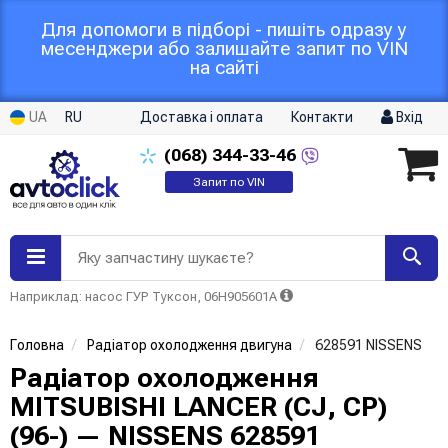
Для допомоги в підборі - пишіть одразу у
месенджери або залишайте запит по VIN
на сайті
UA
RU
Доставка і оплата
Контакти
Вхід
(068)
344-33-46
Запит по VIN
Яку запчастину шукаєте?
Наприклад: насос ГУР Туксон, 06H905601A
Головна
Радіатор охолодження двигуна
628591 NISSENS
Радіатор охолодження
MITSUBISHI LANCER (CJ, CP)
(96-) — NISSENS 628591