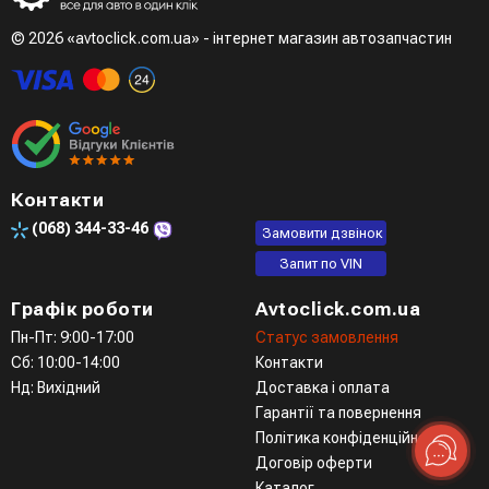
Третій варіант - зробити замовлення в телефонному
режимі при розмові з менеджером
© 2026 «avtoclick.com.ua» - інтернет магазин автозапчастин
Четвертий варіант - замовити через доступні месенджери
(viber, telegram)
Контакти
(068)
344-33-46
Замовити дзвінок
Запит по VIN
Графік роботи
Avtoclick.com.ua
Пн-Пт: 9:00-17:00
Статус замовлення
Сб: 10:00-14:00
Контакти
Нд: Вихідний
Доставка і оплата
Гарантії та повернення
Політика конфіденційності
Договір оферти
Каталог