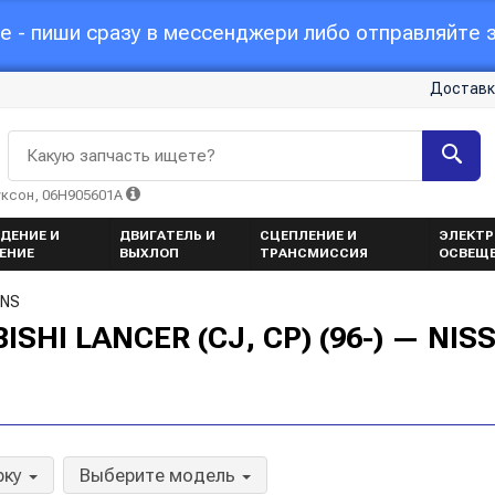
 - пиши сразу в мессенджери либо отправляйте з
Доставк
Какую запчасть ищете?
уксон, 06H905601A
ДЕНИЕ И
ДВИГАТЕЛЬ И
СЦЕПЛЕНИЕ И
ЭЛЕКТР
ЕНИЕ
ВЫХЛОП
ТРАНСМИССИЯ
ОСВЕЩ
ENS
SHI LANCER (CJ, CP) (96-) — NIS
рку
Выберите модель