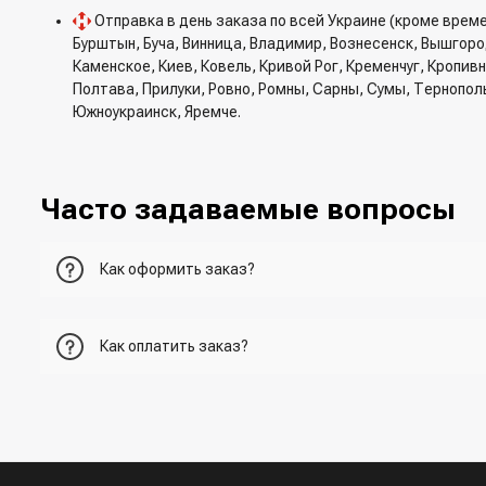
Отправка в день заказа по всей Украине (кроме врем
Бурштын, Буча, Винница, Владимир, Вознесенск, Вышгор
Каменское, Киев, Ковель, Кривой Рог, Кременчуг, Кропи
Полтава, Прилуки, Ровно, Ромны, Сарны, Сумы, Тернопол
Южноукраинск, Яремче.
Часто задаваемые вопросы
Как оформить заказ?
Первый вариант - добавить товар в корзину, перейти в ко
Как оплатить заказ?
Второй вариант - добавить товар в корзину и в поле "Быс
- При получении товара в точке выдачи.
Третий вариант - сделать заказ по телефонном режиме п
- При получении товара на почте (наложенный платеж)
- Сделать оплату по реквизитам (реквизиты скинет менед
Четвертый вариант - заказать через доступные мессенджер
- LiqPay при оформлении заказа через корзину