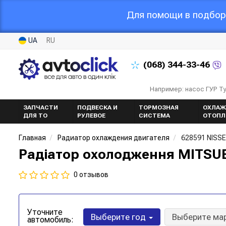
Для помощи в подборе
UA
RU
(068)
344-33-46
Например: насос ГУР Т
ЗАПЧАСТИ
ПОДВЕСКА И
ТОРМОЗНАЯ
ОХЛАЖ
ДЛЯ ТО
РУЛЕВОЕ
СИСТЕМА
ОТОПЛ
Главная
Радиатор охлаждения двигателя
628591 NISS
Радіатор охолодження MITSUBI
0 отзывов
Уточните
Выберите год
Выберите ма
автомобиль: