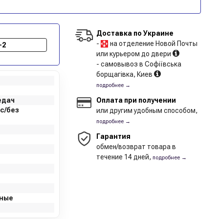
Доставка по Украине
-
на отделение Новой Почты
-2
или курьером до двери
- самовывоз в Софіївська
борщагівка, Киев
подробнее →
едач
Оплата при получении
с/без
или другим удобным способом,
подробнее →
Гарантия
обмен/возврат товара в
течение 14 дней,
подробнее →
нные