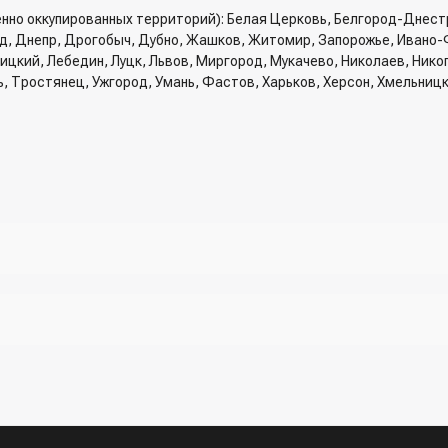
енно оккупированных территорий): Белая Церковь, Белгород-Днест
од, Днепр, Дрогобыч, Дубно, Жашков, Житомир, Запорожье, Ивано-
вницкий, Лебедин, Луцк, Львов, Миргород, Мукачево, Николаев, Ник
ь, Тростянец, Ужгород, Умань, Фастов, Харьков, Херсон, Хмельниц
рзину и указать всю необходимую информацию о получателе, спосо
трый заказ" - указать номер телефона. Вам сразу же наберет менед
ри разговоре с менеджером
жер)
ы (viber, telegram)