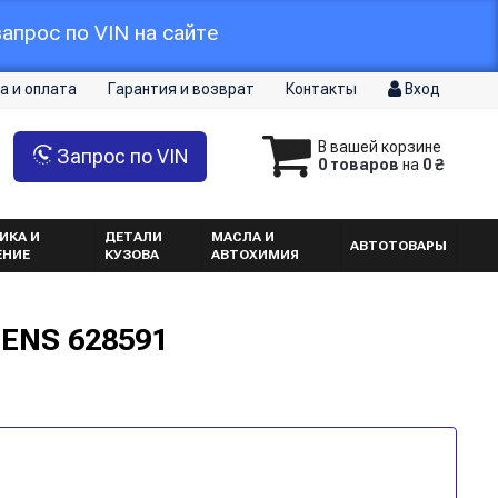
апрос по VIN на сайте
а и оплата
Гарантия и возврат
Контакты
Вход
В вашей корзине
Запрос по VIN
0 товаров
на
0 ₴
ИКА И
ДЕТАЛИ
МАСЛА И
АВТОТОВАРЫ
ЕНИЕ
КУЗОВА
АВТОХИМИЯ
SENS 628591