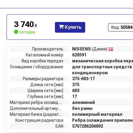
3 740
₴
Купить
Код:
50584
сегодня
Производитель
NISSENS
(Дания)
Каталожный номер
628591
Вид коробки передач
механическая коробка пер
Оснащение / оборудование
для транспортных средств 
кондиционером
Размеры радиатора
375-683-17
Длина сети [мм]
375
Ширина сети [мм]
683
Глубина сети [мм]
17
Материал ребра охлаждения
алюминий
Дополнительный артикул / дополнительная информация 2
без рамы
Материал бачка (радиатор)
полимерный материал
Конструкция радиатора
Ребра охлаждения припая
EAN
5707286206892