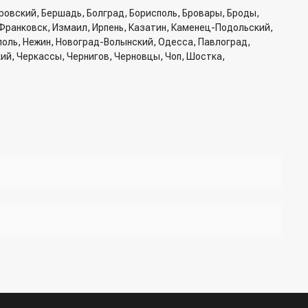
ровский, Бершадь, Болград, Борисполь, Бровары, Броды,
Франковск, Измаил, Ирпень, Казатин, Каменец-Подольский,
ополь, Нежин, Новоград-Волынский, Одесса, Павлоград,
кий, Черкассы, Чернигов, Черновцы, Чоп, Шостка,
б доставки, способ доставки
жер для подтверждения и уточнения данных.