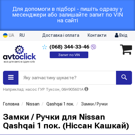
Для допомоги в підборі - пишіть одразу у
месенджери або залишайте запит по VIN
на сайті
UA
RU
Доставка і оплата
Контакти
Вхід
(068)
344-33-46
Запит по VIN
Яку запчастину шукаєте?
Наприклад: насос ГУР Туксон, 06H905601A
Головна
Nissan
Qashqai 1 пок.
Замки / Ручки
Замки / Ручки для Nissan
Qashqai 1 пок. (Ніссан Кашкай)