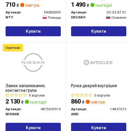
710
1 490
₴
завтра
₴
сьогодні
Артикул:
EKSNS000
Артикул:
DC 02.87.51
NTY
DECARO
Польща
Словенія
Купити
Купити
Оригінал
Замок запалювання,
Ручка дверей внутрішня
контактна група
0 відгуків
0 відгуків
2 130
860
₴
сьогодні
₴
завтра
Артикул:
487502F010
Артикул:
14837073
NISSAN
AND
Купити
Купити