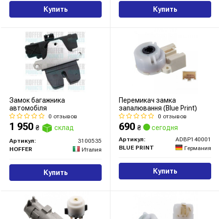
Купить
Купить
Замок багажника
Перемикач замка
автомобіля
запалювання (Blue Print)
0 отзывов
0 отзывов
1 950
690
₴
склад
₴
сегодня
Артикул:
ADBP140001
Артикул:
3100535
BLUE PRINT
Германия
HOFFER
Италия
Купить
Купить