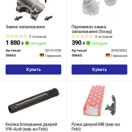
Замок запалювання
Перемикач замка
запалювання (Swag)
0 отзывов
0 отзывов
1 880
390
₴
сегодня
₴
сегодня
Артикул:
30101090
Артикул:
30926652
SWAG
SWAG
Германия
Германия
Купить
Купить
Кнопка блокування дверей
Ручка дверей MB (вир-во
VW-Audi (вир-во Febi)
Febi)