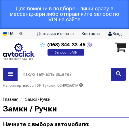
Для помощи в подборе - пиши сразу в
мессенджери либо отправляйте запрос по
VIN на сайте
UA
RU
Доставка и оплата
Контакты
Вход
(068)
344-33-46
Запрос по VIN
Какую запчасть ищете?
Например: насос ГУР Туксон, 06H905601A
Главная
Замки / Ручки
Замки / Ручки
Начните с выбора автомобиля: