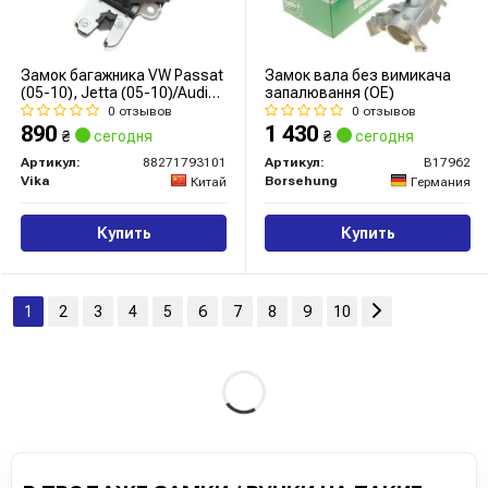
Замок багажника VW Passat
Замок вала без вимикача
(05-10), Jetta (05-10)/Audi
запалювання (OE)
A4 (04-15), A6 (04-11)
0 отзывов
0 отзывов
(88271793101) vika
890
1 430
₴
сегодня
₴
сегодня
Артикул:
88271793101
Артикул:
B17962
Vika
Borsehung
Китай
Германия
Купить
Купить
1
2
3
4
5
6
7
8
9
10