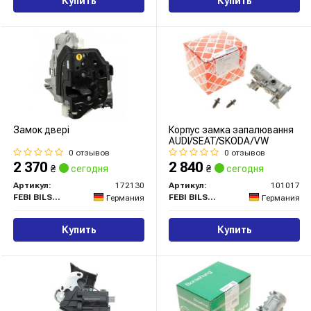
Купить
Купить
Замок двері
Корпус замка запалювання
AUDI/SEAT/SKODA/VW
0 отзывов
0 отзывов
2 370
2 840
₴
сегодня
₴
сегодня
Артикул:
172130
Артикул:
101017
FEBI BILSTEIN
FEBI BILSTEIN
Германия
Германия
Купить
Купить