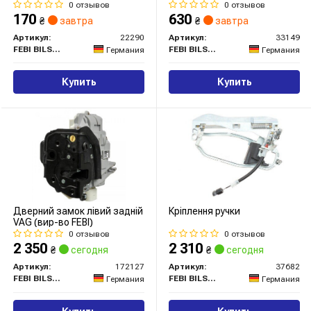
0 отзывов
0 отзывов
170
630
₴
завтра
₴
завтра
Артикул:
22290
Артикул:
33149
FEBI BILSTEIN
FEBI BILSTEIN
Германия
Германия
Купить
Купить
Дверний замок лівий задній
Крiплення ручки
VAG (вир-во FEBI)
0 отзывов
0 отзывов
2 350
2 310
₴
сегодня
₴
сегодня
Артикул:
172127
Артикул:
37682
FEBI BILSTEIN
FEBI BILSTEIN
Германия
Германия