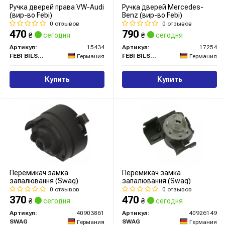
Ручка дверей права VW-Audi
Ручка дверей Mercedes-
(вир-во Febi)
Benz (вир-во Febi)
0 отзывов
0 отзывов
470
790
₴
сегодня
₴
сегодня
Артикул:
15434
Артикул:
17254
FEBI BILSTEIN
FEBI BILSTEIN
Германия
Германия
Купить
Купить
Перемикач замка
Перемикач замка
запалювання (Swag)
запалювання (Swag)
0 отзывов
0 отзывов
370
470
₴
сегодня
₴
сегодня
Артикул:
40903861
Артикул:
40926149
SWAG
SWAG
Германия
Германия