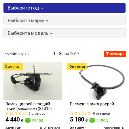
Выберите год
Выберите марку
Выберите модель
1 - 30 из 1647
по рейтингу
Фильтры
Оригинал
Оригинал
Замок дверей передній
Елемент замка дверей
лівий (механізм) (81310-
2L020) Mobis
0 отзывов
0 отзывов
4 440
5 180
₴
склад
₴
склад
Артикул:
813102L020
Артикул:
905920001R