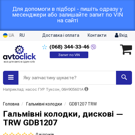
Для допомоги в підборі - пишіть одразу у
месенджери або залишайте запит по VIN
на сайті
UA
RU
Доставка і оплата
Контакти
Вхід
(068)
344-33-46
Запит по VIN
Яку запчастину шукаєте?
Наприклад: насос ГУР Туксон, 06H905601A
Головна
Гальмівні колодки
GDB1207 TRW
Гальмівні колодки, дискові —
TRW GDB1207
0 відгуків