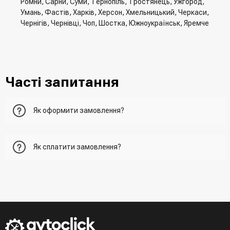
Ромни, Сарни, Суми, Тернопіль, Тростянець, Ужгород,
Умань, Фастів, Харків, Херсон, Хмельницький, Черкаси,
Чернігів, Чернівці, Чоп, Шостка, Южноукраїнськ, Яремче
Часті запитання
Як оформити замовлення?
Перший варіант - це додати товар у кошик, перейти до
Як сплатити замовлення?
нього та вказати всю необхідну інформацію про
отримувача, спосіб доставки, спосіб оплати
- При отриманні товару в точці видачі
Другий варіант - додати товар у кошик і в полі "Швидке
- При отримані товару на пошті (накладений платіж)
замовлення" вказати номер телефону. Вам одразу
- Зробити оплату по реквізитам (надасть менеджер)
зателефонує менеджер для підтвердження та уточнення
- LiqPay при оформленні замовлення через кошик
даних