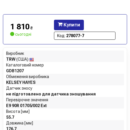
1 810
Купити
₴
сьогодні
Код:
278077-7
Виробник
TRW
(США)
Каталоговий номер
GDB1207
Обмеження виробника
KELSEY HAYES
Датчик зносу
не підготовлено для датчика зношування
Перевірочне значення
E9 90R 01705/002 Ext
Висота [мм]
55.7
Довжина [мм]
176.7