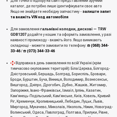
Для точного підбору на сайті представлений зручний
каталог, де потрібно лише ідентифікувати своє авто
Якщо не знайдете необхідну запчастину -
залиште запит
та вкажіть VIN код автомобіля
Для замовлення
гальмівні колодки, дискові — TRW
GDB1207
додайте у кошик та оформіть замовлення, у разі
наявності промокоду - вкажіть його. Якщо виникають
складнощі - можете замовити по телефону: ☎️
(068) 344-
33-46
/ ☎️
(073) 344-33-46
Відправка в день замовлення по всій Україні (крім
тимчасово окупованих територій): Біла Церква, Білгород-
Дністровський, Бершадь, Болград, Бориспіль, Бровари,
Броди, Бурштин, Буча, Вінниця, Володимир, Вознесенськ,
Вишгород, Дніпро, Дрогобич, Дубно, Жашків, Житомир,
Запоріжжя, Івано-Франківськ, Ізмаїл, Ірпінь, Казатин,
Кам’янець-Подільський, Кам’янське, Київ, Ковель, Кривий
Ріг, Кременчук, Кропивницький, Лебедин, Луцьк, Львів,
Миргород, Мукачево, Миколаїв, Нікополь, Ніжин, Новоград-
Волинський, Одеса, Павлоград, Полтава, Прилуки, Рівне,