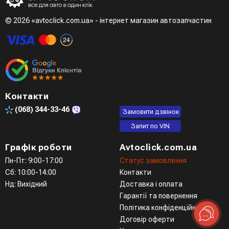
Третій варіант - зробити замовлення в телефонному
режимі при розмові з менеджером
© 2026 «avtoclick.com.ua» - інтернет магазин автозапчастин
Четвертий варіант - замовити через доступні месенджери
(viber, telegram)
Контакти
(068)
344-33-46
Замовити дзвінок
Запит по VIN
Графік роботи
Avtoclick.com.ua
Пн-Пт: 9:00-17:00
Статус замовлення
Сб: 10:00-14:00
Контакти
Нд: Вихідний
Доставка і оплата
Гарантії та повернення
Політика конфіденційності
Договір оферти