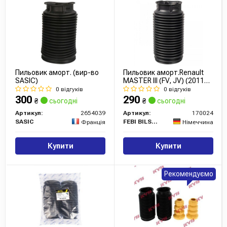
Пильовик аморт. (вир-во
Пильовик аморт.Renault
SASIC)
MASTER III (FV, JV) (20110-
24) передн. (вир-во Febi)
0 відгуків
0 відгуків
300
290
₴
сьогодні
₴
сьогодні
Артикул:
2654039
Артикул:
170024
SASIC
FEBI BILSTEIN
Франція
Німеччина
Купити
Купити
Рекомендуємо