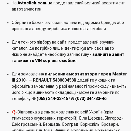
На
Avtoclick.com.ua
представлений великий асортимент
автозапчастин
Обирайте бажані автозапчастини від відомих брендів або
оригінал з заводу виробника вашого автомобіля
Для точного підбору на сайті представлений зручний
каталог, де потрібно лише ідентифікувати своє авто
Якщо не знайдете необхідну запчастину -
залиште запит
та вкажіть VIN код автомобіля
Для замовлення
пильовик амортизатора перед Master
III 2010- — RENAULT 543880453R
додайте у кошик та
оформіть замовлення, у разі наявності промокоду - вкажіть
його. Якщо виникають складнощі - можете замовити по
телефону: ☎️
(068) 344-33-46
/ ☎️
(073) 344-33-46
Відправка в день замовлення по всій Україні (крім
тимчасово окупованих територій): Біла Церква, Білгород-
Дністровський, Бершадь, Болград, Бориспіль, Бровари,
Броди, Бурштин, Буча, Вінниця, Володимир, Вознесенськ,