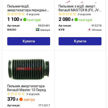
Пильник+відб.
Пильовик з відб. аморт.
амортизатора переднього
Renault MASTER III (FV, JV)
Master/Movano 10-
(2010-23) компл. передн.
0 відгуків
0 відгуків
(вир-во Kayaba)
1 100
2 080
₴
сьогодні
₴
сьогодні
Артикул:
RK00461
Артикул:
910278
RAISO
KYB
Швеція
Японія
Купити
Купити
Пильник амортизатора
Renault Master 10 Перед
0 відгуків
370
₴
завтра
Артикул:
FT12017