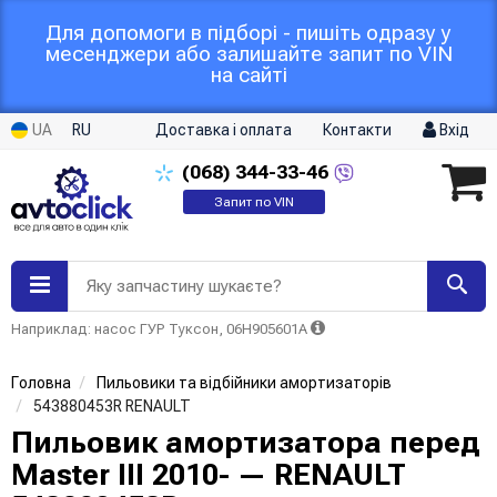
Для допомоги в підборі - пишіть одразу у
месенджери або залишайте запит по VIN
на сайті
UA
RU
Доставка і оплата
Контакти
Вхід
(068)
344-33-46
Запит по VIN
Яку запчастину шукаєте?
Наприклад: насос ГУР Туксон, 06H905601A
Головна
Пильовики та відбійники амортизаторів
543880453R RENAULT
Пильовик амортизатора перед
Master III 2010- — RENAULT