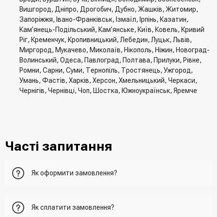
Вишгород, Дніпро, Дрогобич, Дубно, Жашків, Житомир,
Запоріжжя, Івано-Франківськ, Ізмаїл, Ірпінь, Казатин,
Кам’янець-Подільський, Кам’янське, Київ, Ковель, Кривий
Ріг, Кременчук, Кропивницький, Лебедин, Луцьк, Львів,
Миргород, Мукачево, Миколаїв, Нікополь, Ніжин, Новоград-
Волинський, Одеса, Павлоград, Полтава, Прилуки, Рівне,
Ромни, Сарни, Суми, Тернопіль, Тростянець, Ужгород,
Умань, Фастів, Харків, Херсон, Хмельницький, Черкаси,
Чернігів, Чернівці, Чоп, Шостка, Южноукраїнськ, Яремче
Часті запитання
Як оформити замовлення?
Перший варіант - це додати товар у кошик, перейти до
Як сплатити замовлення?
нього та вказати всю необхідну інформацію про