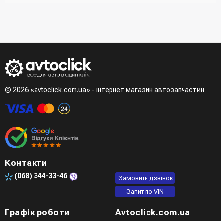
отримувача, спосіб доставки, спосіб оплати
- При отриманні товару в точці видачі
Другий варіант - додати товар у кошик і в полі "Швидке
- При отримані товару на пошті (накладений платіж)
замовлення" вказати номер телефону. Вам одразу
- Зробити оплату по реквізитам (надасть менеджер)
зателефонує менеджер для підтвердження та уточнення
- LiqPay при оформленні замовлення через кошик
даних
Третій варіант - зробити замовлення в телефонному
режимі при розмові з менеджером
© 2026 «avtoclick.com.ua» - інтернет магазин автозапчастин
Четвертий варіант - замовити через доступні месенджери
(viber, telegram)
Контакти
(068)
344-33-46
Замовити дзвінок
Запит по VIN
Графік роботи
Avtoclick.com.ua