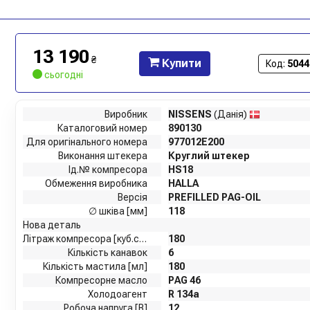
13 190
₴
Купити
Код:
5044
сьогодні
Виробник
NISSENS
(Данія)
Каталоговий номер
890130
Для оригінального номера
977012E200
Виконання штекера
Круглий штекер
Ід.№ компресора
HS18
Обмеження виробника
HALLA
Версія
PREFILLED PAG-OIL
∅ шківа [мм]
118
Нова деталь
Літраж компресора [куб.см]
180
Кількість канавок
6
Кількість мастила [мл]
180
Компресорне масло
PAG 46
Холодоагент
R 134a
Робоча напруга [В]
12