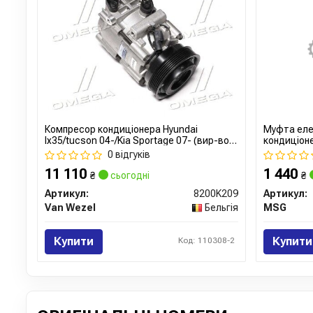
Компресор кондиціонера Hyundai
Муфта еле
Ix35/tucson 04-/Kia Sportage 07- (вир-во
кондиціон
Van Wezel)
0 відгуків
11 110
1 440
₴
сьогодні
₴
Артикул:
8200K209
Артикул:
Van Wezel
Бельгія
MSG
Купити
Купити
Код: 110308-2