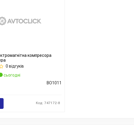
ктромагнітна компресора
ера
0 відгуків
сьогодні
BO1011
Код: 747172-8