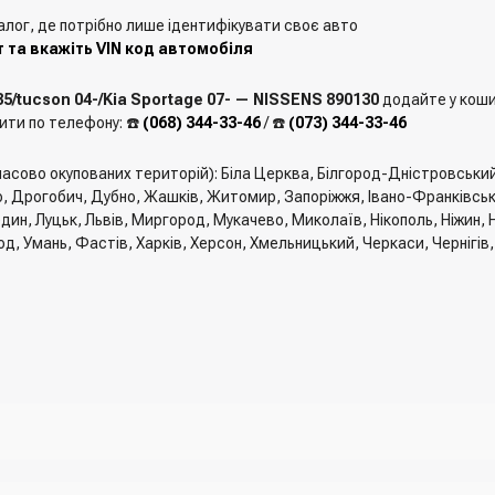
алог, де потрібно лише ідентифікувати своє авто
 та вкажіть VIN код автомобіля
/tucson 04-/Kia Sportage 07- — NISSENS 890130
додайте у кошик
ити по телефону: ☎️
(068) 344-33-46
/ ☎️
(073) 344-33-46
мчасово окупованих територій): Біла Церква, Білгород-Дністровськи
, Дрогобич, Дубно, Жашків, Житомир, Запоріжжя, Івано-Франківськ, 
един, Луцьк, Львів, Миргород, Мукачево, Миколаїв, Нікополь, Ніжин
од, Умань, Фастів, Харків, Херсон, Хмельницький, Черкаси, Чернігів
го та вказати всю необхідну інформацію про отримувача, спосіб дос