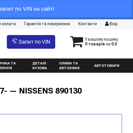
апит по VIN на сайті
і оплата
Гарантія та повернення
Контакти
Вхід
У вашому кошику
Запит по VIN
0 товарів
на
0 ₴
РИКА ТА
ДЕТАЛІ
ОЛИВА ТА
АВТОТОВАРИ
ТЛЕННЯ
КУЗОВА
АВТОХІМІЯ
07- — NISSENS 890130