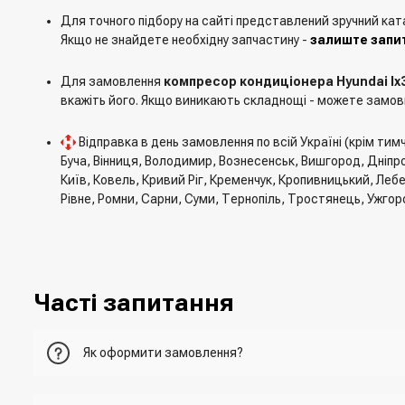
Для точного підбору на сайті представлений зручний кат
Якщо не знайдете необхідну запчастину -
залиште запит
Для замовлення
компресор кондиціонера Hyundai Ix35
вкажіть його. Якщо виникають складнощі - можете замов
Відправка в день замовлення по всій Україні (крім ти
Буча, Вінниця, Володимир, Вознесенськ, Вишгород, Дніпро
Київ, Ковель, Кривий Ріг, Кременчук, Кропивницький, Леб
Рівне, Ромни, Сарни, Суми, Тернопіль, Тростянець, Ужгор
Часті запитання
Як оформити замовлення?
Перший варіант - це додати товар у кошик, перейти до ньо