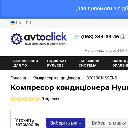
Для допомоги в підб
UA
RU
(068)
344-33-46
Наприклад: насос ГУР 
ЗАПЧАСТИНИ
ПІДВІСКА І
ГАЛЬМІВНА
ОХОЛОД
ДЛЯ ТО
РУЛЬОВЕ
СИСТЕМА
ОПАЛЕН
Головна
Компресор кондиціонера
890130 NISSENS
Компресор кондиціонера Hyund
0 відгуків
Уточніть
Виберіть рік
Виберіть марку
автомобіль: