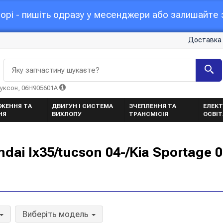
орі - пишіть одразу у месенджери або залишайте з
Доставка 
Яку запчастину шукаєте?
Туксон, 06H905601A
ЖЕННЯ ТА
ДВИГУН І СИСТЕМА
ЗЧЕПЛЕННЯ ТА
ЕЛЕКТ
НЯ
ВИХЛОПУ
ТРАНСМІСІЯ
ОСВІ
ai Ix35/tucson 04-/Kia Sportage 
Виберіть модель