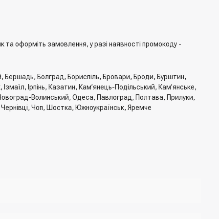
 та оформіть замовлення, у разі наявності промокоду -
й, Бершадь, Болград, Бориспіль, Бровари, Броди, Бурштин,
Ізмаїл, Ірпінь, Казатин, Кам’янець-Подільський, Кам’янське,
, Новоград-Волинський, Одеса, Павлоград, Полтава, Прилуки,
, Чернівці, Чоп, Шостка, Южноукраїнськ, Яремче
тавки, спосіб оплати