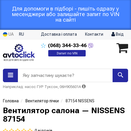
Для допомоги в підборі - пишіть одразу у
месенджери або залишайте запит по VIN
на сайті
UA
RU
Доставка і оплата
Контакти
Вхід
(068)
344-33-46
Запит по VIN
Яку запчастину шукаєте?
Наприклад: насос ГУР Туксон, 06H905601A
Головна
Вентилятор пічки
87154 NISSENS
Вентилятор салона — NISSENS
87154
0 відгуків