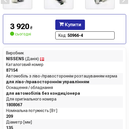
3 920
Купити
₴
сьогодні
Код:
50966-4
Виробник
NISSENS
(Данія)
Каталоговий номер
87154
Автомобіль з ліво-/правостороннім розташуванням керма
для ліво-/правостороннім управлінням
Оснащення / обладнання
для автомобілів без кондиціонера
Для оригінального номера
1808067
Номінальна потужність [Вт]
209
Діаметр [мм]
135