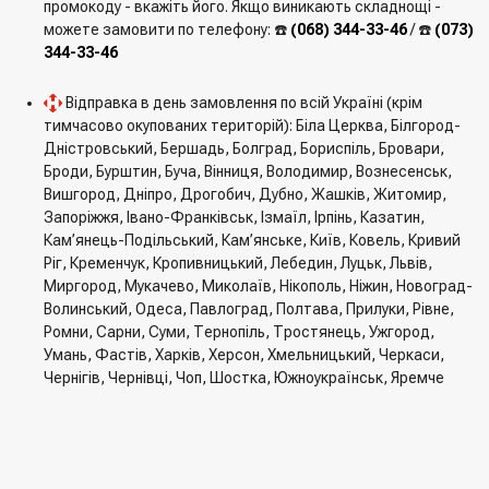
промокоду - вкажіть його. Якщо виникають складнощі -
можете замовити по телефону: ☎️
(068) 344-33-46
/ ☎️
(073)
344-33-46
Відправка в день замовлення по всій Україні (крім
тимчасово окупованих територій): Біла Церква, Білгород-
Дністровський, Бершадь, Болград, Бориспіль, Бровари,
Броди, Бурштин, Буча, Вінниця, Володимир, Вознесенськ,
Вишгород, Дніпро, Дрогобич, Дубно, Жашків, Житомир,
Запоріжжя, Івано-Франківськ, Ізмаїл, Ірпінь, Казатин,
Кам’янець-Подільський, Кам’янське, Київ, Ковель, Кривий
Ріг, Кременчук, Кропивницький, Лебедин, Луцьк, Львів,
Миргород, Мукачево, Миколаїв, Нікополь, Ніжин, Новоград-
Волинський, Одеса, Павлоград, Полтава, Прилуки, Рівне,
Ромни, Сарни, Суми, Тернопіль, Тростянець, Ужгород,
Умань, Фастів, Харків, Херсон, Хмельницький, Черкаси,
Чернігів, Чернівці, Чоп, Шостка, Южноукраїнськ, Яремче