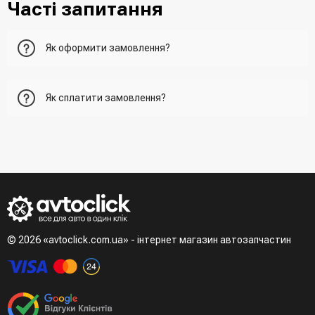
Часті запитання
Як оформити замовлення?
Перший варіант - це додати товар у кошик, перейти до
Як сплатити замовлення?
нього та вказати всю необхідну інформацію про
отримувача, спосіб доставки, спосіб оплати
- При отриманні товару в точці видачі
Другий варіант - додати товар у кошик і в полі "Швидке
- При отримані товару на пошті (накладений платіж)
замовлення" вказати номер телефону. Вам одразу
- Зробити оплату по реквізитам (надасть менеджер)
зателефонує менеджер для підтвердження та уточнення
- LiqPay при оформленні замовлення через кошик
даних
Третій варіант - зробити замовлення в телефонному
режимі при розмові з менеджером
© 2026 «avtoclick.com.ua» - інтернет магазин автозапчастин
Четвертий варіант - замовити через доступні месенджери
(viber, telegram)