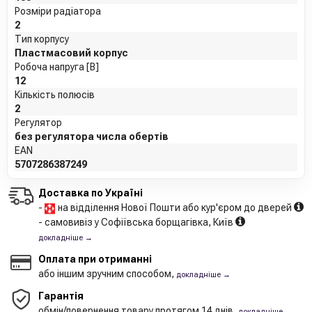
Розміри радіатора
2
Тип корпусу
Пластмасовий корпус
Робоча напруга [В]
12
Кількість полюсів
2
Регулятор
без регулятора числа обертів
EAN
5707286387249
Доставка по Україні
-
на відділення Нової Пошти або кур'єром до дверей
- самовивіз у Софіївська борщагівка, Київ
докладніше →
Оплата при отриманні
або іншим зручним способом,
докладніше →
Гарантія
обмін/повернення товару протягом 14 днів,
докладніше →