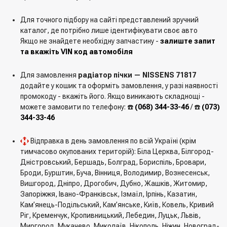
Для точного підбору на сайті представлений зручний
каталог, де потрібно лише ідентифікувати своє авто
Якщо не знайдете необхідну запчастину -
залиште запит
та вкажіть VIN код автомобіля
Для замовлення
радіатор пічки — NISSENS 71817
додайте у кошик та оформіть замовлення, у разі наявності
промокоду - вкажіть його. Якщо виникають складнощі -
можете замовити по телефону: ☎️
(068) 344-33-46
/ ☎️
(073)
344-33-46
Відправка в день замовлення по всій Україні (крім
тимчасово окупованих територій): Біла Церква, Білгород-
Дністровський, Бершадь, Болград, Бориспіль, Бровари,
Броди, Бурштин, Буча, Вінниця, Володимир, Вознесенськ,
Вишгород, Дніпро, Дрогобич, Дубно, Жашків, Житомир,
Запоріжжя, Івано-Франківськ, Ізмаїл, Ірпінь, Казатин,
Кам’янець-Подільський, Кам’янське, Київ, Ковель, Кривий
Ріг, Кременчук, Кропивницький, Лебедин, Луцьк, Львів,
Миргород, Мукачево, Миколаїв, Нікополь, Ніжин, Новоград-