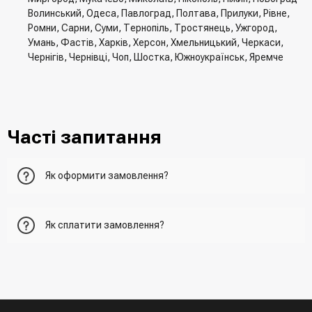
Волинський, Одеса, Павлоград, Полтава, Прилуки, Рівне,
Ромни, Сарни, Суми, Тернопіль, Тростянець, Ужгород,
Умань, Фастів, Харків, Херсон, Хмельницький, Черкаси,
Чернігів, Чернівці, Чоп, Шостка, Южноукраїнськ, Яремче
Часті запитання
Як оформити замовлення?
Перший варіант - це додати товар у кошик, перейти до
Як сплатити замовлення?
нього та вказати всю необхідну інформацію про
отримувача, спосіб доставки, спосіб оплати
- При отриманні товару в точці видачі
Другий варіант - додати товар у кошик і в полі "Швидке
- При отримані товару на пошті (накладений платіж)
замовлення" вказати номер телефону. Вам одразу
- Зробити оплату по реквізитам (надасть менеджер)
зателефонує менеджер для підтвердження та уточнення
- LiqPay при оформленні замовлення через кошик