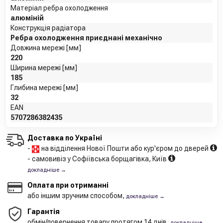
Матеріал ребра охолодження
алюміній
Конструкція радіатора
Ребра охолодження приєднані механічно
Довжина мережі [мм]
220
Ширина мережі [мм]
185
Глибина мережі [мм]
32
EAN
5707286382435
Доставка по Україні
-
на відділення Нової Пошти або кур'єром до дверей
- самовивіз у Софіївська борщагівка, Київ
докладніше →
Оплата при отриманні
або іншим зручним способом,
докладніше →
Гарантія
обмін/повернення товару протягом 14 днів,
докладніше →