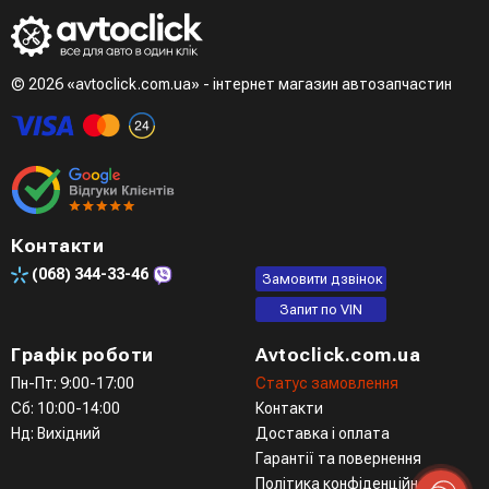
даних
Третій варіант - зробити замовлення в телефонному
режимі при розмові з менеджером
© 2026 «avtoclick.com.ua» - інтернет магазин автозапчастин
Четвертий варіант - замовити через доступні месенджери
(viber, telegram)
Контакти
(068)
344-33-46
Замовити дзвінок
Запит по VIN
Графік роботи
Avtoclick.com.ua
Пн-Пт: 9:00-17:00
Статус замовлення
Сб: 10:00-14:00
Контакти
Нд: Вихідний
Доставка і оплата
Гарантії та повернення
Політика конфіденційності