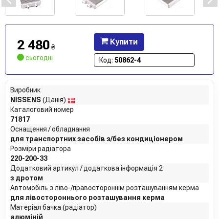
2 480
Купити
₴
сьогодні
Код:
50862-4
Виробник
NISSENS
(Данія)
Каталоговий номер
71817
Оснащення / обладнання
для транспортних засобів з/без кондиціонером
Розміри радіатора
220-200-33
Додатковий артикул / додаткова інформація 2
з дротом
Автомобіль з ліво-/правостороннім розташуванням керма
для лівостороннього розташування керма
Матеріал бачка (радіатор)
алюміній