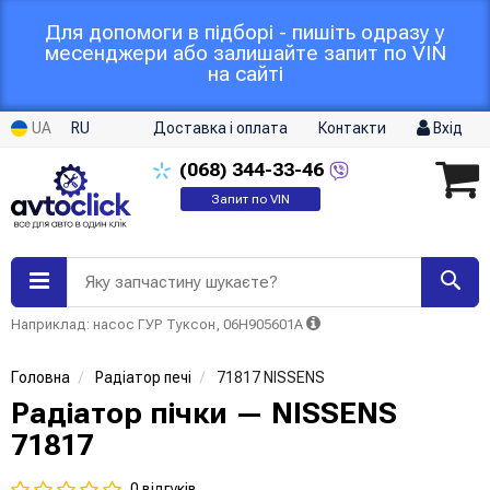
Для допомоги в підборі - пишіть одразу у
месенджери або залишайте запит по VIN
на сайті
UA
RU
Доставка і оплата
Контакти
Вхід
(068)
344-33-46
Запит по VIN
Яку запчастину шукаєте?
Наприклад: насос ГУР Туксон, 06H905601A
Головна
Радіатор печі
71817 NISSENS
Радіатор пічки — NISSENS
71817
0 відгуків