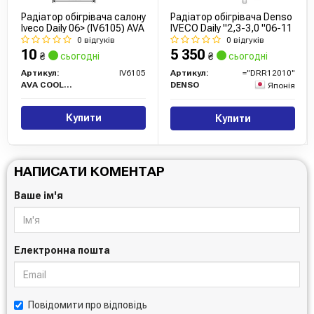
Радіатор обігрівача салону
Радіатор обігрівача Denso
Iveco Daily 06> (IV6105) AVA
IVECO Daily "2,3-3,0 "06-11
0 відгуків
0 відгуків
10
5 350
₴
сьогодні
₴
сьогодні
Артикул:
IV6105
Артикул:
="DRR12010"
AVA COOLING
DENSO
Японія
Купити
Купити
НАПИСАТИ КОМЕНТАР
Ваше ім'я
Електронна пошта
Повідомити про відповідь