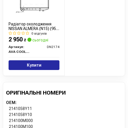
Радіатор охолодження
NISSAN ALMERA (N15) (95-)
1.6 i 16V (вир-во AVA)
0 відгуків
2 950
₴
сьогодні
Артикул:
DN2174
AVA COOLING
Купити
ОРИГІНАЛЬНІ НОМЕРИ
OEM:
2141058Y11
2141058Y10
214100M000
214100M100