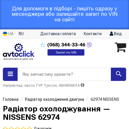
Для допомоги в підборі - пишіть одразу у
месенджери або залишайте запит по VIN
на сайті
UA
RU
Доставка і оплата
Контакти
Вхід
(068)
344-33-46
Запит по VIN
Яку запчастину шукаєте?
Наприклад: насос ГУР Туксон, 06H905601A
Головна
Радіатор охолодження двигуна
62974 NISSENS
Радіатор охолоджування —
NISSENS 62974
0 відгуків