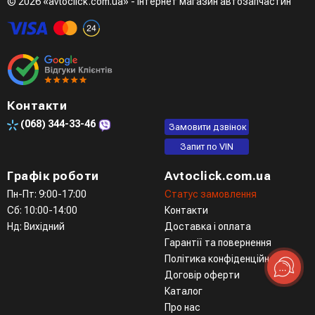
© 2026 «avtoclick.com.ua» - інтернет магазин автозапчастин
Четвертий варіант - замовити через доступні месенджери
(viber, telegram)
Контакти
(068)
344-33-46
Замовити дзвінок
Запит по VIN
Графік роботи
Avtoclick.com.ua
Пн-Пт: 9:00-17:00
Статус замовлення
Сб: 10:00-14:00
Контакти
Нд: Вихідний
Доставка і оплата
Гарантії та повернення
Політика конфіденційності
Договір оферти
Каталог
Про нас