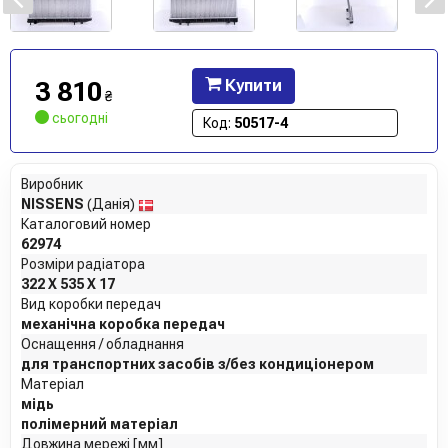
3 810
Купити
₴
сьогодні
Код:
50517-4
Виробник
NISSENS
(Данія)
Каталоговий номер
62974
Розміри радіатора
322 X 535 X 17
Вид коробки передач
механічна коробка передач
Оснащення / обладнання
для транспортних засобів з/без кондиціонером
Матеріал
мідь
полімерний матеріал
Довжина мережі [мм]