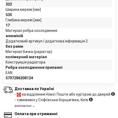
322
Ширина мережі [мм]
535
Глибина мережі [мм]
17
Матеріал ребра охолодження
алюміній
Додатковий артикул / додаткова інформація 2
без рами
Матеріал бачка (радіатор)
полімерний матеріал
Конструкція радіатора
Ребра охолодження припаяні
EAN
5707286208124
Доставка по Україні
-
на відділення Нової Пошти або кур'єром до дверей
- самовивіз у Софіївська борщагівка, Київ
докладніше →
Оплата при отриманні