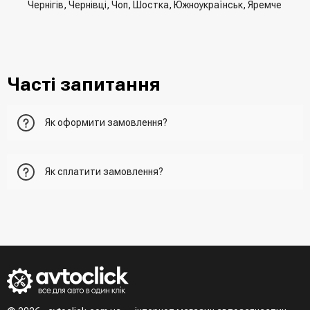
Чернігів, Чернівці, Чоп, Шостка, Южноукраїнськ, Яремче
Часті запитання
Як оформити замовлення?
Перший варіант - це додати товар у кошик, перейти до
Як сплатити замовлення?
нього та вказати всю необхідну інформацію про
отримувача, спосіб доставки, спосіб оплати
- При отриманні товару в точці видачі
Другий варіант - додати товар у кошик і в полі "Швидке
- При отримані товару на пошті (накладений платіж)
замовлення" вказати номер телефону. Вам одразу
- Зробити оплату по реквізитам (надасть менеджер)
зателефонує менеджер для підтвердження та уточнення
- LiqPay при оформленні замовлення через кошик
даних
Третій варіант - зробити замовлення в телефонному
режимі при розмові з менеджером