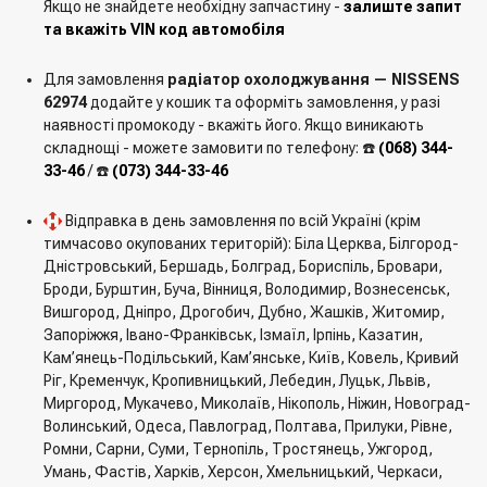
Якщо не знайдете необхідну запчастину -
залиште запит
та вкажіть VIN код автомобіля
Для замовлення
радіатор охолоджування — NISSENS
62974
додайте у кошик та оформіть замовлення, у разі
наявності промокоду - вкажіть його. Якщо виникають
складнощі - можете замовити по телефону: ☎️
(068) 344-
33-46
/ ☎️
(073) 344-33-46
Відправка в день замовлення по всій Україні (крім
тимчасово окупованих територій): Біла Церква, Білгород-
Дністровський, Бершадь, Болград, Бориспіль, Бровари,
Броди, Бурштин, Буча, Вінниця, Володимир, Вознесенськ,
Вишгород, Дніпро, Дрогобич, Дубно, Жашків, Житомир,
Запоріжжя, Івано-Франківськ, Ізмаїл, Ірпінь, Казатин,
Кам’янець-Подільський, Кам’янське, Київ, Ковель, Кривий
Ріг, Кременчук, Кропивницький, Лебедин, Луцьк, Львів,
Миргород, Мукачево, Миколаїв, Нікополь, Ніжин, Новоград-
Волинський, Одеса, Павлоград, Полтава, Прилуки, Рівне,
Ромни, Сарни, Суми, Тернопіль, Тростянець, Ужгород,
Умань, Фастів, Харків, Херсон, Хмельницький, Черкаси,