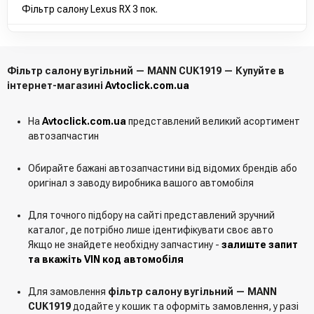
Фільтр салону Lexus RX 3 пок.
Фільтр салону вугільний — MANN CUK1919 — Купуйте в
інтернет-магазині
Avtoclick.com.ua
На
Avtoclick.com.ua
представлений великий асортимент
автозапчастин
Обирайте бажані автозапчастини від відомих брендів або
оригінал з заводу виробника вашого автомобіля
Для точного підбору на сайті представлений зручний
каталог, де потрібно лише ідентифікувати своє авто
Якщо не знайдете необхідну запчастину -
залиште запит
та вкажіть VIN код автомобіля
Для замовлення
фільтр салону вугільний — MANN
CUK1919
додайте у кошик та оформіть замовлення, у разі