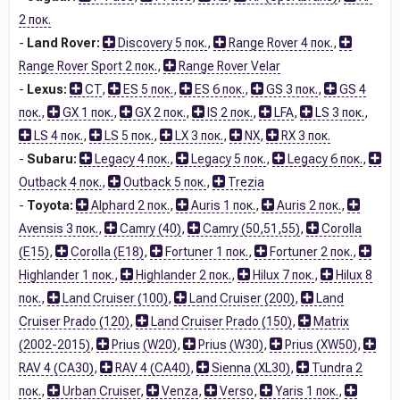
2 пок.
-
Land Rover:
Discovery 5 пок.
,
Range Rover 4 пок.
,
Range Rover Sport 2 пок.
,
Range Rover Velar
-
Lexus:
CT
,
ES 5 пок.
,
ES 6 пок.
,
GS 3 пок.
,
GS 4
пок.
,
GX 1 пок.
,
GX 2 пок.
,
IS 2 пок.
,
LFA
,
LS 3 пок.
,
LS 4 пок.
,
LS 5 пок.
,
LX 3 пок.
,
NX
,
RX 3 пок.
-
Subaru:
Legacy 4 пок.
,
Legacy 5 пок.
,
Legacy 6 пок.
,
Outback 4 пок.
,
Outback 5 пок.
,
Trezia
-
Toyota:
Alphard 2 пок.
,
Auris 1 пок.
,
Auris 2 пок.
,
Avensis 3 пок.
,
Camry (40)
,
Camry (50,51,55)
,
Corolla
(E15)
,
Corolla (E18)
,
Fortuner 1 пок.
,
Fortuner 2 пок.
,
Highlander 1 пок.
,
Highlander 2 пок.
,
Hilux 7 пок.
,
Hilux 8
пок.
,
Land Cruiser (100)
,
Land Cruiser (200)
,
Land
Cruiser Prado (120)
,
Land Cruiser Prado (150)
,
Matrix
(2002-2015)
,
Prius (W20)
,
Prius (W30)
,
Prius (XW50)
,
RAV 4 (CA30)
,
RAV 4 (CA40)
,
Sienna (XL30)
,
Tundra 2
пок.
,
Urban Cruiser
,
Venza
,
Verso
,
Yaris 1 пок.
,