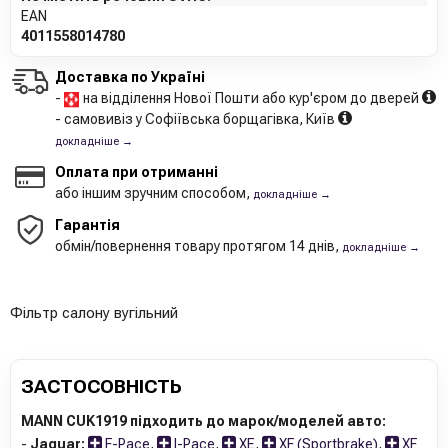
EAN
4011558014780
Доставка по Україні
-
на відділення Нової Пошти або кур'єром до дверей
- самовивіз у Софіївська борщагівка, Київ
докладніше →
Оплата при отриманні
або іншим зручним способом,
докладніше →
Гарантія
обмін/повернення товару протягом 14 днів,
докладніше →
Фільтр салону вугільний
ЗАСТОСОВНІСТЬ
MANN CUK1919 підходить до марок/моделей авто:
-
Jaguar:
F-Pace
,
I-Pace
,
XE
,
XF (Sportbrake)
,
XF