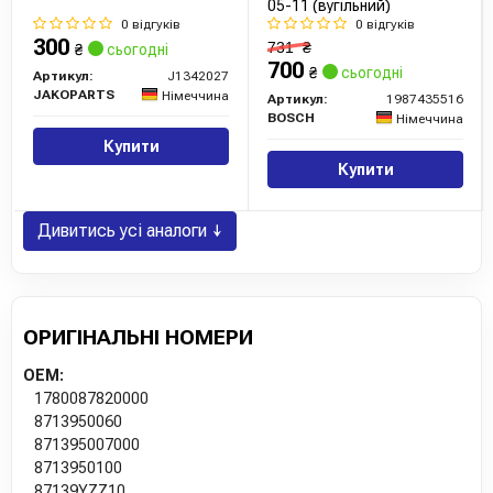
05-11 (вугільний)
0 відгуків
0 відгуків
300
731
₴
₴
сьогодні
700
₴
сьогодні
Артикул:
J1342027
JAKOPARTS
Німеччина
Артикул:
1987435516
BOSCH
Німеччина
Купити
Купити
Дивитись усі аналоги ↓
ОРИГІНАЛЬНІ НОМЕРИ
OEM:
1780087820000
8713950060
871395007000
8713950100
87139YZZ10