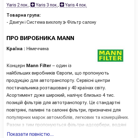
Yaris 2 пок.
,
Yaris 3 пок.
,
Yaris 4 пок.
Товарна група:
- Двигун і Система вихлопу
Фільтр салону
ПРО ВИРОБНИКА MANN
Країна :
Німеччина
Концерн
Mann Filter
– один із
найбільших виробників Європи, що пропонують
продукцію для автотранспорту. Сервісні центри
постачальника розташовані у 40 країнах світу.
Асортимент дуже широкий, налічує близько 4 тис.
позицій фільтрів для автотранспорту. Це стандартні
повітряні, паливні та салонні фільтри, призначені для
популярних марок автомобілів, легкових та комерційних.
Разом з тим пропонуються фільтри-адсорбери, водяні
фільтри, фільтри для трансмісійної олії, що дозволяють
Показати повністю...