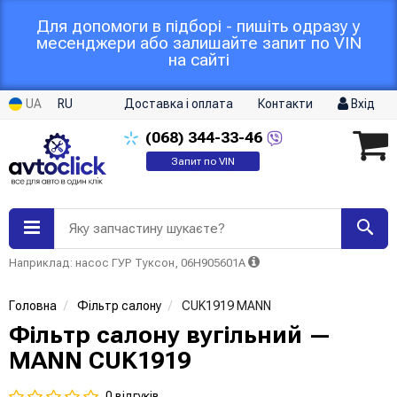
Для допомоги в підборі - пишіть одразу у
месенджери або залишайте запит по VIN
на сайті
UA
RU
Доставка і оплата
Контакти
Вхід
(068)
344-33-46
Запит по VIN
Яку запчастину шукаєте?
Наприклад: насос ГУР Туксон, 06H905601A
Головна
Фільтр салону
CUK1919 MANN
Фільтр салону вугільний —
MANN CUK1919
0 відгуків