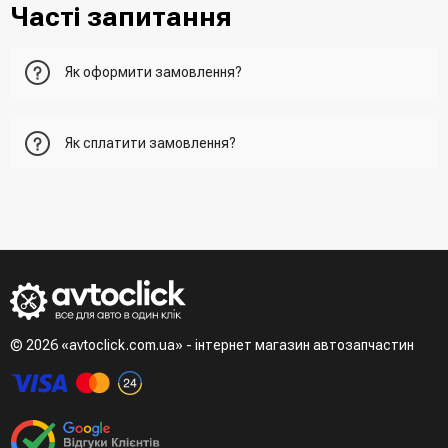
Часті запитання
Як оформити замовлення?
Перший варіант - це додати товар у кошик, перейти до
Як сплатити замовлення?
нього та вказати всю необхідну інформацію про
отримувача, спосіб доставки, спосіб оплати
- При отриманні товару в точці видачі
Другий варіант - додати товар у кошик і в полі "Швидке
- При отримані товару на пошті (накладений платіж)
замовлення" вказати номер телефону. Вам одразу
- Зробити оплату по реквізитам (надасть менеджер)
зателефонує менеджер для підтвердження та уточнення
- LiqPay при оформленні замовлення через кошик
даних
Третій варіант - зробити замовлення в телефонному
режимі при розмові з менеджером
© 2026 «avtoclick.com.ua» - інтернет магазин автозапчастин
Четвертий варіант - замовити через доступні месенджери
(viber, telegram)