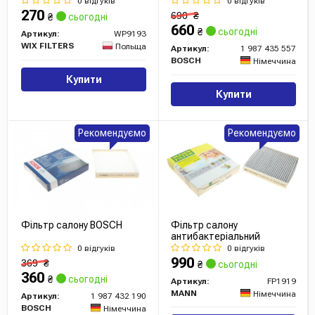
0 відгуків
0 відгуків
270
690
₴
₴
сьогодні
660
₴
сьогодні
Артикул:
WP9193
WIX FILTERS
Польща
Артикул:
1 987 435 557
BOSCH
Німеччина
Купити
Купити
Рекомендуємо
Рекомендуємо
Фільтр салону BOSCH
Фільтр салону
антибактеріальний
0 відгуків
0 відгуків
990
369
₴
₴
сьогодні
360
₴
сьогодні
Артикул:
FP1919
MANN
Німеччина
Артикул:
1 987 432 190
BOSCH
Німеччина