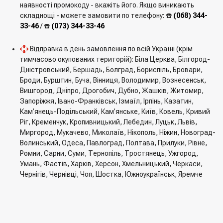
наявності промокоду - вкажіть його. Якщо виникають
складнощі - можете замовити по телефону: ☎️
(068) 344-
33-46
/ ☎️
(073) 344-33-46
Відправка в день замовлення по всій Україні (крім
тимчасово окупованих територій): Біла Церква, Білгород-
Дністровський, Бершадь, Болград, Бориспіль, Бровари,
Броди, Бурштин, Буча, Вінниця, Володимир, Вознесенськ,
Вишгород, Дніпро, Дрогобич, Дубно, Жашків, Житомир,
Запоріжжя, Івано-Франківськ, Ізмаїл, Ірпінь, Казатин,
Кам’янець-Подільський, Кам’янське, Київ, Ковель, Кривий
Ріг, Кременчук, Кропивницький, Лебедин, Луцьк, Львів,
Миргород, Мукачево, Миколаїв, Нікополь, Ніжин, Новоград-
Волинський, Одеса, Павлоград, Полтава, Прилуки, Рівне,
Ромни, Сарни, Суми, Тернопіль, Тростянець, Ужгород,
Умань, Фастів, Харків, Херсон, Хмельницький, Черкаси,
Чернігів, Чернівці, Чоп, Шостка, Южноукраїнськ, Яремче