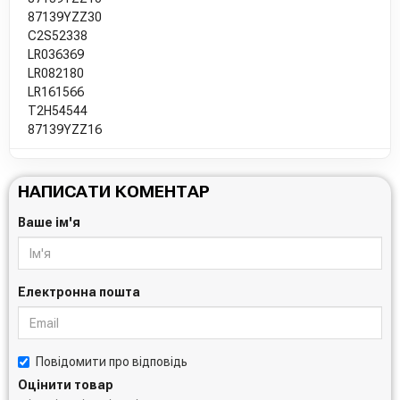
87139YZZ30
C2S52338
LR036369
LR082180
LR161566
T2H54544
87139YZZ16
НАПИСАТИ КОМЕНТАР
Ваше ім'я
Електронна пошта
Повідомити про відповідь
Оцінити товар