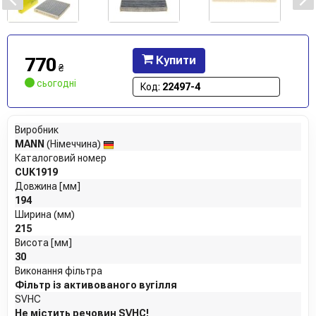
770
Купити
₴
сьогодні
Код:
22497-4
Виробник
MANN
(Німеччина)
Каталоговий номер
CUK1919
Довжина [мм]
194
Ширина (мм)
215
Висота [мм]
30
Виконання фільтра
Фільтр із активованого вугілля
SVHC
Не містить речовин SVHC!