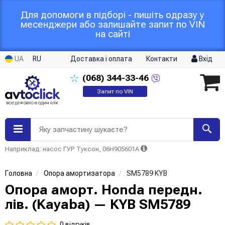
Для допомоги в підборі - пишіть одразу у
месенджери або залишайте запит по VIN
на сайті
UA
RU
Доставка і оплата
Контакти
Вхід
(068)
344-33-46
Запит по VIN
Яку запчастину шукаєте?
Наприклад: насос ГУР Туксон, 06H905601A
Головна
Опора амортизатора
SM5789 KYB
Опора аморт. Honda передн.
лів. (Kayaba) — KYB SM5789
0 відгуків