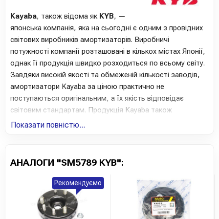
Kayaba
, також відома як
KYB
, —
японська компанія, яка на сьогодні є одним з провідних
світових виробників амортизаторів. Виробничі
потужності компанії розташовані в кількох містах Японії,
однак її продукція швидко розходиться по всьому світу.
Завдяки високій якості та обмеженій кількості заводів,
амортизатори Kayaba за ціною практично не
поступаються оригінальним, а їх якість відповідає
світовим стандартам. Продукція Kayaba також
використовується на конвеєрах таких марок, як
Показати повністю...
Chevrolet, Daewoo та KIA.
Компанія Kayaba пропонує автолюбителям
АНАЛОГИ "SM5789 KYB":
амортизатори всіх типів, опори, пружини та витратні
матеріали, такі як пильники та відбійники амортизаторів.
Рекомендуємо
Модельний ряд включає понад 10 500 позицій. Особливе
визнання серед автовласників здобули пружини K-Flex та
амортизатори серії Extage, які ідеально підходять для