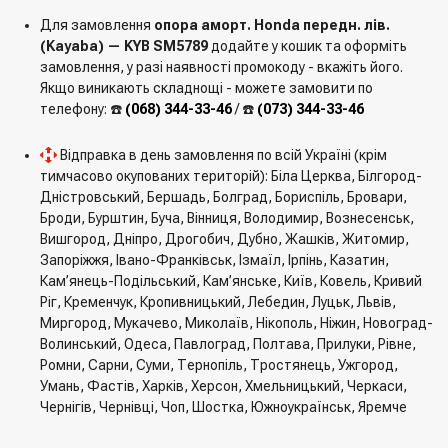
Для замовлення
опора аморт. Honda передн. лів.
(Kayaba) — KYB SM5789
додайте у кошик та оформіть
замовлення, у разі наявності промокоду - вкажіть його.
Якщо виникають складнощі - можете замовити по
телефону: ☎️
(068) 344-33-46
/ ☎️
(073) 344-33-46
Відправка в день замовлення по всій Україні (крім
тимчасово окупованих територій): Біла Церква, Білгород-
Дністровський, Бершадь, Болград, Бориспіль, Бровари,
Броди, Бурштин, Буча, Вінниця, Володимир, Вознесенськ,
Вишгород, Дніпро, Дрогобич, Дубно, Жашків, Житомир,
Запоріжжя, Івано-Франківськ, Ізмаїл, Ірпінь, Казатин,
Кам’янець-Подільський, Кам’янське, Київ, Ковель, Кривий
Ріг, Кременчук, Кропивницький, Лебедин, Луцьк, Львів,
Миргород, Мукачево, Миколаїв, Нікополь, Ніжин, Новоград-
Волинський, Одеса, Павлоград, Полтава, Прилуки, Рівне,
Ромни, Сарни, Суми, Тернопіль, Тростянець, Ужгород,
Умань, Фастів, Харків, Херсон, Хмельницький, Черкаси,
Чернігів, Чернівці, Чоп, Шостка, Южноукраїнськ, Яремче