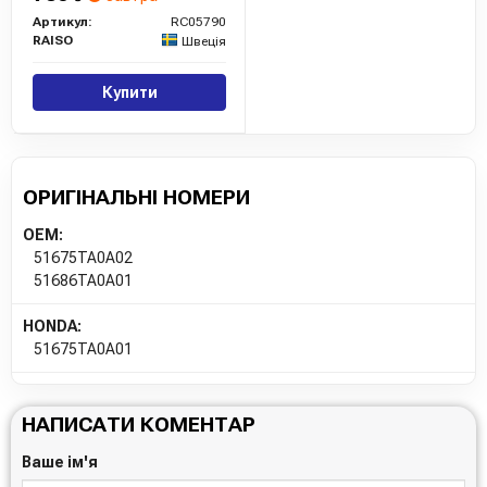
Артикул:
RC05790
RAISO
Швеція
Купити
ОРИГІНАЛЬНІ НОМЕРИ
OEM:
51675TA0A02
51686TA0A01
HONDA:
51675TA0A01
НАПИСАТИ КОМЕНТАР
Ваше ім'я