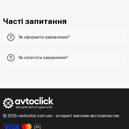
Часті запитання
Як оформити замовлення?
Перший варіант - це додати товар у кошик, перейти до
Як сплатити замовлення?
нього та вказати всю необхідну інформацію про
отримувача, спосіб доставки, спосіб оплати
- При отриманні товару в точці видачі
Другий варіант - додати товар у кошик і в полі "Швидке
- При отримані товару на пошті (накладений платіж)
замовлення" вказати номер телефону. Вам одразу
- Зробити оплату по реквізитам (надасть менеджер)
зателефонує менеджер для підтвердження та уточнення
- LiqPay при оформленні замовлення через кошик
даних
Третій варіант - зробити замовлення в телефонному
режимі при розмові з менеджером
© 2026 «avtoclick.com.ua» - інтернет магазин автозапчастин
Четвертий варіант - замовити через доступні месенджери