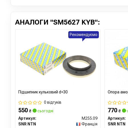
АНАЛОГИ "SM5627 KYB":
Рекомендуємо
Підшипник кульковий d<30
Опора амо
0 відгуків
550
770
₴
сьогодні
₴
Артикул:
M255.09
Артикул:
SNR NTN
Франція
SNR NTN