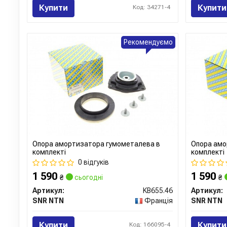
Купити
Купити
Код: 34271-4
Рекомендуємо
Опора амортизатора гумометалева в
Опора амо
комплекті
комплекті
0 відгуків
1 590
1 590
₴
сьогодні
₴
Артикул:
KB655.46
Артикул:
SNR NTN
Франція
SNR NTN
Купити
Купити
Код: 166095-4