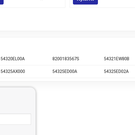
54320EL00A
8200183567S
54321EW80B
54325AX000
54325ED00A
54325ED02A