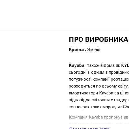
ПРО ВИРОБНИКА
Країна :
Японія
Kayaba
, також відома як
KY
сьогодні є одним з провідних
потужності компанії розташова
розходиться по всьому світу.
амортизатори Kayaba за ціною
відповідає світовим стандар
конвеєрах таких марок, як Che
Компанія Kayaba пропонує ав
та витратні матеріали, такі 