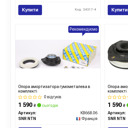
Купити
Купити
Код: 34317-4
Рекомендуємо
Опора амортизатора гумометалева в
Опора амо
комплекті
комплекті
0 відгуків
1 590
1 590
₴
сьогодні
₴
Артикул:
KB668.06
Артикул:
SNR NTN
Франція
SNR NTN