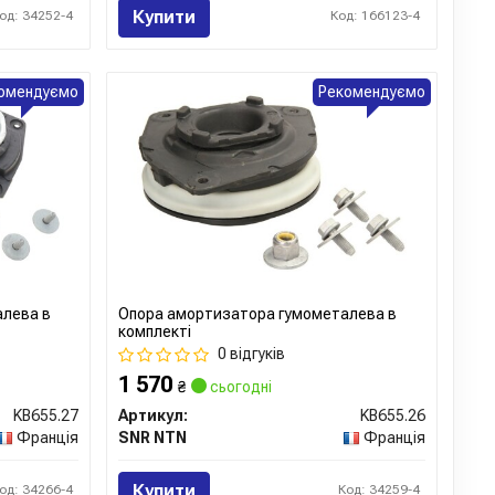
Купити
од: 34252-4
Код: 166123-4
омендуємо
Рекомендуємо
алева в
Опора амортизатора гумометалева в
комплекті
0 відгуків
1 570
₴
сьогодні
KB655.27
Артикул:
KB655.26
Франція
SNR NTN
Франція
Купити
од: 34266-4
Код: 34259-4