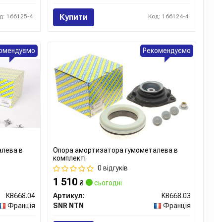
Купити
д: 166125-4
Код: 166124-4
омендуємо
Рекомендуємо
алева в
Опора амортизатора гумометалева в
комплекті
0 відгуків
1 510
₴
сьогодні
KB668.04
Артикул:
KB668.03
Франція
SNR NTN
Франція