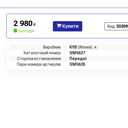
2 980
₴
Купити
Код:
50309
сьогодні
Виробник
KYB
(Японія)
Каталоговий номер
SM5627
Сторона встановлення
Передні
Парні номери артикулів
SM5626