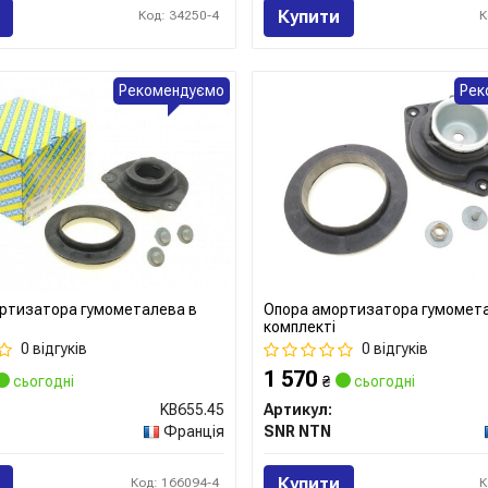
Купити
Код: 34250-4
К
Рекомендуємо
Рек
ртизатора гумометалева в
Опора амортизатора гумомет
комплекті
0 відгуків
0 відгуків
1 570
сьогодні
₴
сьогодні
KB655.45
Артикул:
Франція
SNR NTN
Купити
Код: 166094-4
К