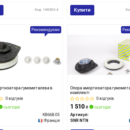
Купити
Код: 166303-4
Ко
Рекомендуємо
Рек
ртизатора гумометалева в
Опора амортизатора гумомет
комплекті
0 відгуків
0 відгуків
1 510
сьогодні
₴
сьогодні
KB668.05
Артикул:
Франція
SNR NTN