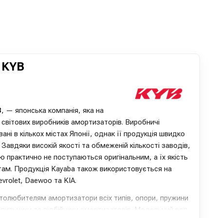
 KYB
B
, — японська компанія, яка на
 світових виробників амортизаторів. Виробничі
ні в кількох містах Японії, однак її продукція швидко
 Завдяки високій якості та обмеженій кількості заводів,
 практично не поступаються оригінальним, а їх якість
там. Продукція Kayaba також використовується на
vrolet, Daewoo та KIA.
толюбителям амортизатори всіх типів, опори, пружини
як пильники та відбійники амортизаторів. Модельний ряд