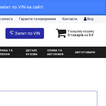
апит по VIN на сайті
і оплата
Гарантія та повернення
Контакти
Вхід
У вашому кошику
Запит по VIN
0 товарів
на
0 ₴
РИКА ТА
ДЕТАЛІ
ОЛИВА ТА
АВТОТОВАРИ
ТЛЕННЯ
КУЗОВА
АВТОХІМІЯ