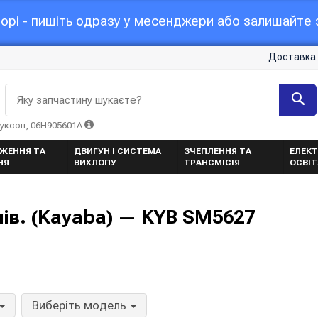
орі - пишіть одразу у месенджери або залишайте з
Доставка 
Яку запчастину шукаєте?
Туксон, 06H905601A
ЖЕННЯ ТА
ДВИГУН І СИСТЕМА
ЗЧЕПЛЕННЯ ТА
ЕЛЕКТ
НЯ
ВИХЛОПУ
ТРАНСМІСІЯ
ОСВІ
лів. (Kayaba) — KYB SM5627
Виберіть модель