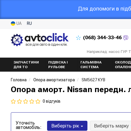
Для допомоги в підб
UA
RU
(068)
344-33-46
Наприклад: насос ГУР 
ЗАПЧАСТИНИ
ПІДВІСКА І
ГАЛЬМІВНА
ОХОЛОД
ДЛЯ ТО
РУЛЬОВЕ
СИСТЕМА
ОПАЛЕН
Головна
Опора амортизатора
SM5627 KYB
Опора аморт. Nissan передн. 
0 відгуків
Уточніть
Виберіть рік
Виберіть марку
автомобіль: