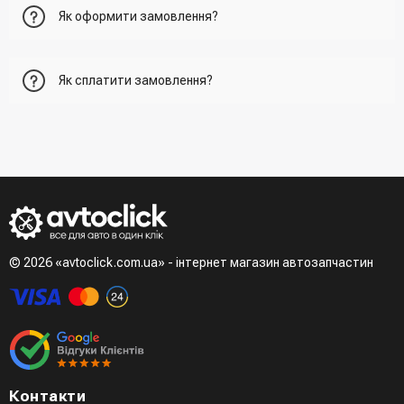
Як оформити замовлення?
Перший варіант - це додати товар у кошик, перейти до
Як сплатити замовлення?
нього та вказати всю необхідну інформацію про
отримувача, спосіб доставки, спосіб оплати
- При отриманні товару в точці видачі
Другий варіант - додати товар у кошик і в полі "Швидке
- При отримані товару на пошті (накладений платіж)
замовлення" вказати номер телефону. Вам одразу
- Зробити оплату по реквізитам (надасть менеджер)
зателефонує менеджер для підтвердження та уточнення
- LiqPay при оформленні замовлення через кошик
даних
Третій варіант - зробити замовлення в телефонному
режимі при розмові з менеджером
© 2026 «avtoclick.com.ua» - інтернет магазин автозапчастин
Четвертий варіант - замовити через доступні месенджери
(viber, telegram)
Контакти