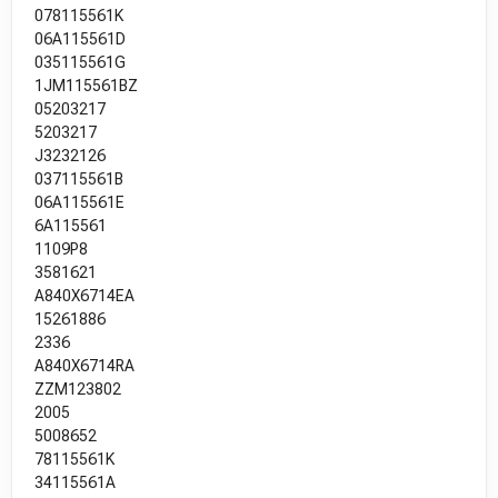
078115561K
06A115561D
035115561G
1JM115561BZ
05203217
5203217
J3232126
037115561B
06A115561E
6A115561
1109P8
3581621
A840X6714EA
15261886
2336
A840X6714RA
ZZM123802
2005
5008652
78115561K
34115561A