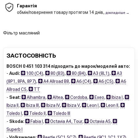
Гарантія
обмін/повернення товару протягом 14 днів,
докладніше →
Фільтр масляний
ЗАСТОСОВНІСТЬ
BOSCH 0 451 103 314 підходить до марок/моделей авто:
-
Audi:
100 (C4)
,
80 (B3)
,
80 (B4)
,
A3 (8L1)
,
A3
(8P1, 8PA, 8P7)
,
A4 Allroad B8
,
A6 (C4)
,
A6 (C5)
,
A6
Allroad C5
,
TT
-
Seat:
Alhambra
,
Altea
,
Cordoba
,
Exeo
,
Ibiza I
,
Ibiza II
,
Ibiza III
,
Ibiza IV
,
Ibiza V
,
Leon I
,
Leon II
,
Toledo I
,
Toledo II
,
Toledo III
-
Skoda:
Fabia I
,
Octavia A4, Tour
,
Octavia A5
,
Superb I
-
Volkswagen:
Beetle (5C1,5C7)
,
Beetle (9C1,1C1,1Y7)
,