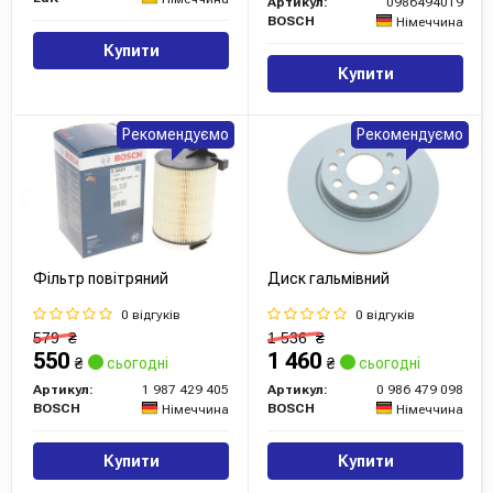
Артикул:
0986494019
можемо запропонувати продукцію цього легендарного
BOSCH
Німеччина
бренду з гарантією якості і завжди готові надати вам
Купити
професійну консультацію з вибору необхідних запчастин.
Купити
Рекомендуємо
Рекомендуємо
Сайт:
https://www.bosch.com/
Усі запчастини BOSCH →
Фільтр повітряний
Диск гальмівний
0 відгуків
0 відгуків
579
₴
1 536
₴
550
1 460
₴
сьогодні
₴
сьогодні
Артикул:
1 987 429 405
Артикул:
0 986 479 098
BOSCH
BOSCH
Німеччина
Німеччина
Купити
Купити