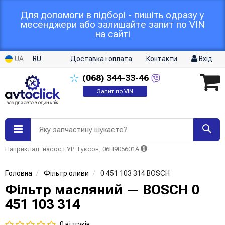
Для допомоги в підборі - пишіть одразу у
месенджери або залишайте запит по VIN
на сайті
UA
RU
Доставка і оплата
Контакти
Вхід
(068)
344-33-46
Запит по VIN
Яку запчастину шукаєте?
Наприклад: насос ГУР Туксон, 06H905601A
Головна
Фільтр оливи
0 451 103 314 BOSCH
Фільтр масляний — BOSCH 0
451 103 314
0 відгуків