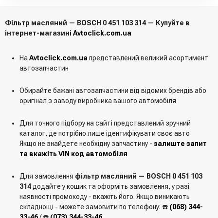
Фільтр масляний — BOSCH 0 451 103 314 — Купуйте в
інтернет-магазині
Avtoclick.com.ua
На
Avtoclick.com.ua
представлений великий асортимент
автозапчастин
Обирайте бажані автозапчастини від відомих брендів або
оригінал з заводу виробника вашого автомобіля
Для точного підбору на сайті представлений зручний
каталог, де потрібно лише ідентифікувати своє авто
Якщо не знайдете необхідну запчастину -
залиште запит
та вкажіть VIN код автомобіля
Для замовлення
фільтр масляний — BOSCH 0 451 103
314
додайте у кошик та оформіть замовлення, у разі
наявності промокоду - вкажіть його. Якщо виникають
складнощі - можете замовити по телефону: ☎️
(068) 344-
33-46
/ ☎️
(073) 344-33-46