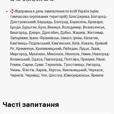
Відправка в день замовлення по всій Україні (крім
тимчасово окупованих територій): Біла Церква, Білгород-
Дністровський, Бершадь, Болград, Бориспіль, Бровари,
Броди, Бурштин, Буча, Вінниця, Володимир, Вознесенськ,
Вишгород, Дніпро, Дрогобич, Дубно, Жашків, Житомир,
Запоріжжя, Івано-Франківськ, Ізмаїл, Ірпінь, Казатин,
Кам’янець-Подільський, Кам’янське, Київ, Ковель, Кривий
Ріг, Кременчук, Кропивницький, Лебедин, Луцьк, Львів,
Миргород, Мукачево, Миколаїв, Нікополь, Ніжин, Новоград-
Волинський, Одеса, Павлоград, Полтава, Прилуки, Рівне,
Ромни, Сарни, Суми, Тернопіль, Тростянець, Ужгород,
Умань, Фастів, Харків, Херсон, Хмельницький, Черкаси,
Чернігів, Чернівці, Чоп, Шостка, Южноукраїнськ, Яремче
Часті запитання