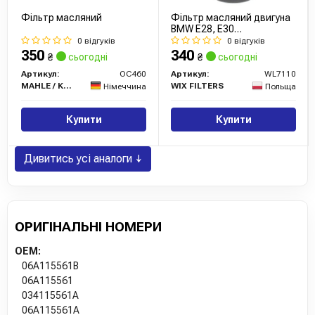
Фільтр масляний
Фільтр масляний двигуна
BMW E28, E30
WL7110/OP559 (вир-во
0 відгуків
0 відгуків
WIX-FILTERS)
350
340
₴
сьогодні
₴
сьогодні
Артикул:
OC460
Артикул:
WL7110
MAHLE / KNECHT
WIX FILTERS
Німеччина
Польща
Купити
Купити
Дивитись усі аналоги ↓
ОРИГІНАЛЬНІ НОМЕРИ
OEM:
06A115561B
06A115561
034115561A
06A115561A