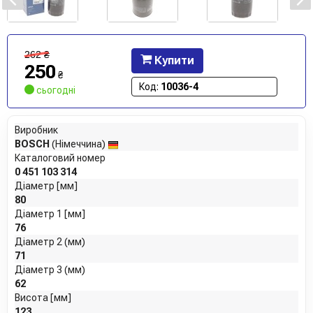
262
₴
Купити
250
₴
Код:
10036-4
сьогодні
Виробник
BOSCH
(Німеччина)
Каталоговий номер
0 451 103 314
Діаметр [мм]
80
Діаметр 1 [мм]
76
Діаметр 2 (мм)
71
Діаметр 3 (мм)
62
Висота [мм]
123