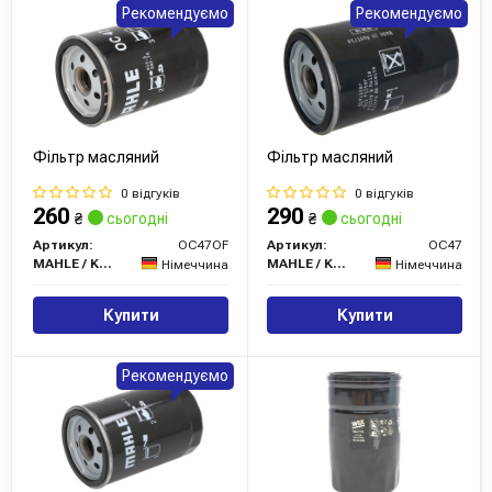
Рекомендуємо
Рекомендуємо
Фільтр масляний
Фільтр масляний
0 відгуків
0 відгуків
260
290
₴
сьогодні
₴
сьогодні
Артикул:
OC47OF
Артикул:
OC47
MAHLE / KNECHT
MAHLE / KNECHT
Німеччина
Німеччина
Купити
Купити
Рекомендуємо