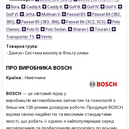
Bora
,
Caddy II
,
Caddy III
,
Golf III
,
Golf IV
,
Golf V
,
Golf VI
,
Jetta
,
Multivan V
,
Passat B3
,
Passat B4 (3B2,
3B5)
,
Passat B5 (3B3, 3B6)
,
Passat B6 (3C2, 3C5)
,
Polo
Classic
,
Polo IV
,
Polo Sedan
,
Sharan I
,
Touran I
,
Transporter T5
,
Vento
Товарна група:
- Двигун і Система вихлопу
Фільтр оливи
ПРО ВИРОБНИКА BOSCH
Країна :
Німеччина
BOSCH
— це світовий лідер у
виробництві автомобільних запчастин та технологій з
більш ніж 130-річним досвідом роботи. Продукція BOSCH
відома своєю надійністю та високими стандартами
якості, що робить її однією з найпопулярніших серед
автовласників та професіоналів автосервісу по всьому