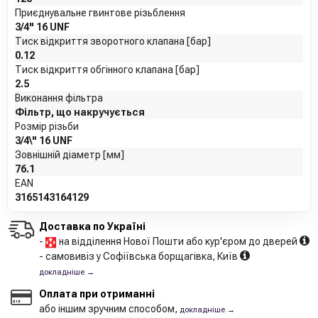
Приєднувальне гвинтове різьблення
3/4" 16 UNF
Тиск відкриття зворотного клапана [бар]
0.12
Тиск відкриття обгінного клапана [бар]
2.5
Виконання фільтра
Фільтр, що накручується
Розмір різьби
3/4\" 16 UNF
Зовнішній діаметр [мм]
76.1
EAN
3165143164129
Доставка по Україні
-
на відділення Нової Пошти або кур'єром до дверей
- самовивіз у Софіївська борщагівка, Київ
докладніше →
Оплата при отриманні
або іншим зручним способом,
докладніше →