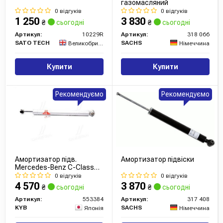
газомасляний
0 відгуків
0 відгуків
1 250
3 830
₴
сьогодні
₴
сьогодні
Артикул:
10229R
Артикул:
318 066
SATO TECH
SACHS
Великобританія
Німеччина
Купити
Купити
Рекомендуємо
Рекомендуємо
Амортизатор підв.
Амортизатор підвіски
Mercedes-Benz C-Class
1.2007 - задн. Gas-A-Just
0 відгуків
0 відгуків
(вир-во Kayaba)
4 570
3 870
₴
сьогодні
₴
сьогодні
Артикул:
553384
Артикул:
317 408
KYB
SACHS
Японія
Німеччина