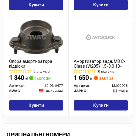
Купити
Купити
Опора амортизатора
Амортизатор задн. MB C-
підвіски
Сlass (W205) 1.5-3.0 13-
0 відгуків
0 відгуків
1 340
1 650
₴
сьогодні
₴
завтра
Артикул:
10 93 6477
Артикул:
MJ00958
SWAG
JAPKO
Німеччина
Італія
Купити
Купити
ОРИГІНАЛЬНІ НОМЕРИ