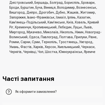
Дністровський, Бершадь, Болград, Бориспіль, Бровари,
Броди, Бурштин, Буча, Вінниця, Володимир, Вознесенськ,
Вишгород, Дніпро, Дрогобич, Дубно, Жашків, Житомир,
Запоріжжя, Івано-Франківськ, Ізмаїл, Ірпінь, Казатин,
Кам’янець-Подільський, Кам’янське, Київ, Ковель, Кривий
Ріг, Кременчук, Кропивницький, Лебедин, Луцьк, Львів,
Миргород, Мукачево, Миколаїв, Нікополь, Ніжин, Новоград-
Волинський, Одеса, Павлоград, Полтава, Прилуки, Рівне,
Ромни, Сарни, Суми, Тернопіль, Тростянець, Ужгород,
Умань, Фастів, Харків, Херсон, Хмельницький, Черкаси,
Чернігів, Чернівці, Чоп, Шостка, Южноукраїнськ, Яремче
Часті запитання
Як оформити замовлення?
Перший варіант - це додати товар у кошик, перейти до