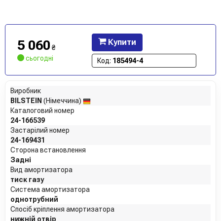
5 060
Купити
₴
сьогодні
Код:
185494-4
Виробник
BILSTEIN
(Німеччина)
Каталоговий номер
24-166539
Застарілий номер
24-169431
Сторона встановлення
Задні
Вид амортизатора
тиск газу
Система амортизатора
однотрубний
Спосіб кріплення амортизатора
нижній отвір