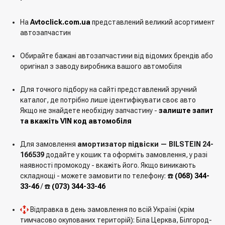
На
Avtoclick.com.ua
представлений великий асортимент
автозапчастин
Обирайте бажані автозапчастини від відомих брендів або
оригінал з заводу виробника вашого автомобіля
Для точного підбору на сайті представлений зручний
каталог, де потрібно лише ідентифікувати своє авто
Якщо не знайдете необхідну запчастину -
залиште запит
та вкажіть VIN код автомобіля
Для замовлення
амортизатор підвіски — BILSTEIN 24-
166539
додайте у кошик та оформіть замовлення, у разі
наявності промокоду - вкажіть його. Якщо виникають
складнощі - можете замовити по телефону: ☎️
(068) 344-
33-46
/ ☎️
(073) 344-33-46
Відправка в день замовлення по всій Україні (крім
тимчасово окупованих територій): Біла Церква, Білгород-