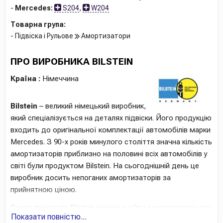
-
Mercedes:
S204
,
W204
Товарна група:
- Підвіска і Рульове
Амортизатори
ПРО ВИРОБНИКА BILSTEIN
Країна :
Німеччина
Bilstein
– великий німецький виробник,
який спеціалізується на деталях підвіски. Його продукцію
входить до оригінальної комплектації автомобілів марки
Mercedes. З 90-х років минулого століття значна кількість
амортизаторів приблизно на половині всіх автомобілів у
світі були продуктом Bilstein. На сьогоднішній день це
виробник досить непоганих амортизаторів за
прийнятною ціною.
Серед продуктів Bilstein можна знайти амортизатори всіх
Показати повністю...
відомих типів, а також модулі пневмопідвіски, деталі