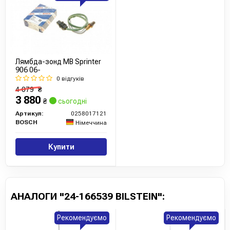
Сайт:
https://bilstein.com/en/
Усі запчастини BILSTEIN →
Лямбда-зонд MB Sprinter
906 06-
0 відгуків
4 079
₴
3 880
₴
сьогодні
Артикул:
0258017121
BOSCH
Німеччина
Купити
АНАЛОГИ "24-166539 BILSTEIN":
Рекомендуємо
Рекомендуємо