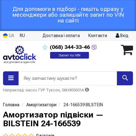
Для допомоги в підборі - пишіть одразу у
месенджери або залишайте запит по VIN
на сайті
UA
RU
Доставка і оплата
Контакти
Вхід
(068)
344-33-46
Запит по VIN
Яку запчастину шукаєте?
Наприклад: насос ГУР Туксон, 06H905601A
Головна
Амортизатори
24-166539 BILSTEIN
Амортизатор підвіски —
BILSTEIN 24-166539
0 відгуків