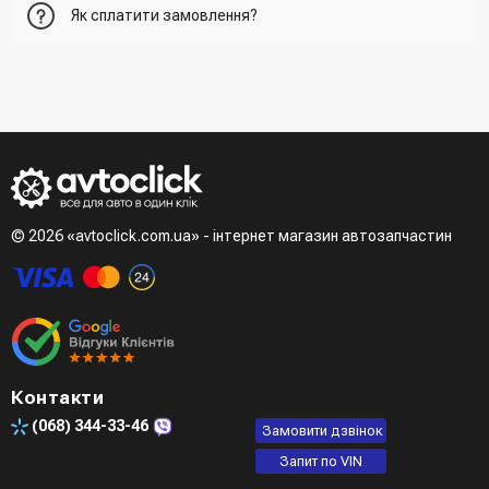
Як сплатити замовлення?
нього та вказати всю необхідну інформацію про
отримувача, спосіб доставки, спосіб оплати
- При отриманні товару в точці видачі
Другий варіант - додати товар у кошик і в полі "Швидке
- При отримані товару на пошті (накладений платіж)
замовлення" вказати номер телефону. Вам одразу
- Зробити оплату по реквізитам (надасть менеджер)
зателефонує менеджер для підтвердження та уточнення
- LiqPay при оформленні замовлення через кошик
даних
Третій варіант - зробити замовлення в телефонному
режимі при розмові з менеджером
© 2026 «avtoclick.com.ua» - інтернет магазин автозапчастин
Четвертий варіант - замовити через доступні месенджери
(viber, telegram)
Контакти
(068)
344-33-46
Замовити дзвінок
Запит по VIN